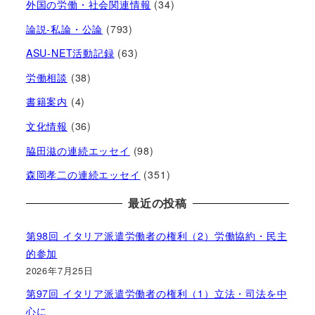
外国の労働・社会関連情報
(34)
論説-私論・公論
(793)
ASU-NET活動記録
(63)
労働相談
(38)
書籍案内
(4)
文化情報
(36)
脇田滋の連続エッセイ
(98)
森岡孝二の連続エッセイ
(351)
最近の投稿
第98回 イタリア派遣労働者の権利（2）労働協約・民主
的参加
2026年7月25日
第97回 イタリア派遣労働者の権利（1）立法・司法を中
心に