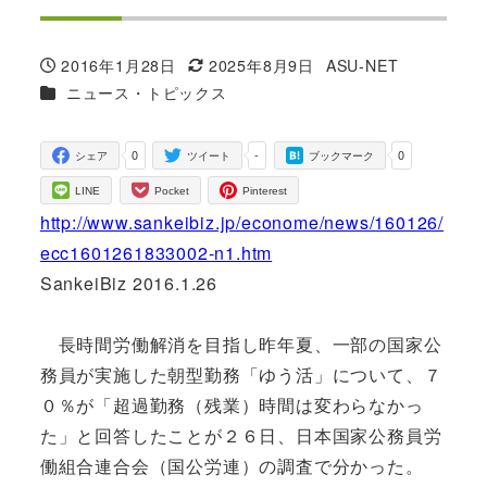
2016年1月28日
2025年8月9日
ASU-NET
投稿日
更新日
著
カテゴリー
ニュース・トピックス
者
0
-
0
シェア
ツイート
ブックマーク
LINE
Pocket
Pinterest
http://www.sankeibiz.jp/econome/news/160126/
ecc1601261833002-n1.htm
SankeiBiz 2016.1.26
長時間労働解消を目指し昨年夏、一部の国家公
務員が実施した朝型勤務「ゆう活」について、７
０％が「超過勤務（残業）時間は変わらなかっ
た」と回答したことが２６日、日本国家公務員労
働組合連合会（国公労連）の調査で分かった。