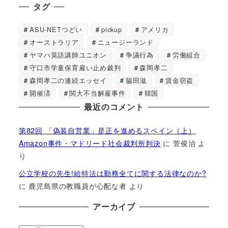
タグ
ASU-NETつどい
pickup
アメリカ
オーストラリア
ニュージーランド
ヤマハ英語講師ユニオン
争議行為
労働組合
守口市学童保育雇い止め裁判
森岡孝二
森岡孝二の連続エッセイ
脇田滋
賃金窃盗
開催済
関大不当解雇事件
韓国
最近のコメント
第82回 「偽装自営業」是正を進めるスペイン（上）
Amazon事件・マドリード社会裁判所判決
に
菅俊治
よ
り
公立学校の先生!給特法は勤務全てに関する法律なのか?
に
鹿児島県の教職員が心配な者
より
アーカイブ