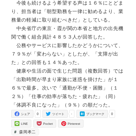
今後も続けるよう希望する声は１６％にとどま
り、担当者は「朝型勤務を一律に勧めるより、業
務量の軽減に取り組むべきだ」としている。
中央省庁の東京・霞が関の本省と地方の出先機
関で働く組合員計４８５３人が回答した。
公務やサービスに影響したかどうかについて、
７９％が「変わらない」としたが、「支障が出
た」との回答も１４％あった。
健康や生活の面で生じた問題（複数回答）では
「出勤時間が早まり家族に迷惑を掛けた」が１
６％で最多。次いで「通勤が不便・困難」（１
２％）「仕事の効率が落ちた・疲れた」（同）
「体調不良になった」（９％）の順だった。
0
-
0
シェア
ツイート
ブックマーク
LINE
Pocket
Pinterest
森岡孝二