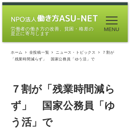
メ
イ
ン
労働者の働き方の改善、貧困・格差の
MENU
コ
是正に寄与します
ン
テ
ホーム
全投稿一覧
ニュース・トピックス
７割が
ン
「残業時間減らず」 国家公務員「ゆう活」で
ツ
へ
移
７割が「残業時間減ら
動
ず」 国家公務員「ゆ
う活」で