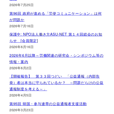
2026年7月25日
第96回 政府が進める「労使コミュニケーション」は何
が問題か
2026年7月16日
保護中: NPO法人働き方ASU-NET 第１４回総会のお知
らせ [会員限定]
2026年6月16日
2026年6月以降～労働関連の研究会・シンポジウム等の
情報・案内
2026年6月2日
【開催報告】 第３３回つどい 「公益通報（内部告
発）者は本当に守られているか？ ～問題だらけの公益
通報制度を考える～」
2026年4月5日
第95回 韓国・参与連帯の公益通報者支援活動
2026年3月23日