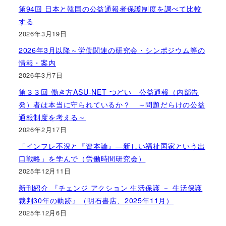
第94回 日本と韓国の公益通報者保護制度を調べて比較
する
2026年3月19日
2026年3月以降～労働関連の研究会・シンポジウム等の
情報・案内
2026年3月7日
第３３回 働き方ASU-NET つどい 公益通報（内部告
発）者は本当に守られているか？ ～問題だらけの公益
通報制度を考える～
2026年2月17日
「インフレ不況と『資本論』―新しい福祉国家という出
口戦略」を学んで（労働時間研究会）
2025年12月11日
新刊紹介 『チェンジ アクション 生活保護 － 生活保護
裁判30年の軌跡』（明石書店、2025年11月）
2025年12月6日