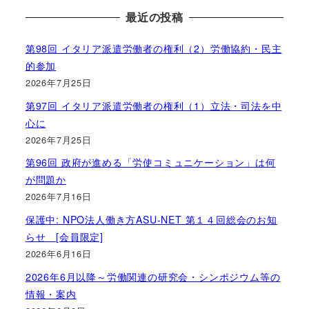
最近の投稿
第98回 イタリア派遣労働者の権利（2）労働協約・民主
的参加
2026年7月25日
第97回 イタリア派遣労働者の権利（1）立法・司法を中
心に
2026年7月25日
第96回 政府が進める「労使コミュニケーション」は何
が問題か
2026年7月16日
保護中: NPO法人働き方ASU-NET 第１４回総会のお知
らせ [会員限定]
2026年6月16日
2026年6月以降～労働関連の研究会・シンポジウム等の
情報・案内