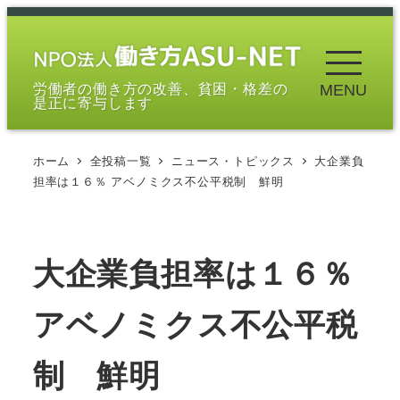
メ
イ
ン
労働者の働き方の改善、貧困・格差の
MENU
コ
是正に寄与します
ン
テ
ホーム
全投稿一覧
ニュース・トピックス
大企業負
ン
担率は１６％ アベノミクス不公平税制 鮮明
ツ
へ
移
大企業負担率は１６％
動
アベノミクス不公平税
制 鮮明