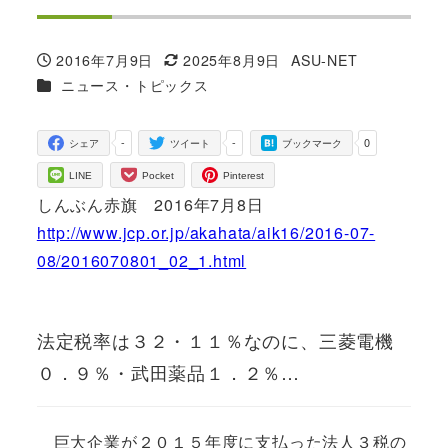
2016年7月9日
2025年8月9日
ASU-NET
投稿日
更新日
著
カテゴリー
ニュース・トピックス
者
-
-
0
シェア
ツイート
ブックマーク
LINE
Pocket
Pinterest
しんぶん赤旗 2016年7月8日
http://www.jcp.or.jp/akahata/aik16/2016-07-
08/2016070801_02_1.html
法定税率は３２・１１％なのに、三菱電機
０．９％・武田薬品１．２％…
巨大企業が２０１５年度に支払った法人３税の