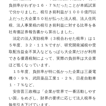
負担率がわずか１６・７％だったことが本紙試算
で分かりました。税引き前利益が１０００億円以
上だった大企業５０社が払った法人税、法人住民
税、法人事業税の税引き前利益に対する比率を各
社有価証券報告書から算出しました。
法定の法人実効税率（３税合わせた税率）は１
５年度、３２・１１％ですが、研究開発減税や受
取配当益金不算入などもっぱら大企業だけが利用
できる優遇税制によって、実際の負担率は大企業
ほど低くなっています。
１５年度、負担率が特に低かった企業は三菱電
機０・９％、武田薬品工業１・２％、日産自動車
１・７％など。
安倍晋三政権は「企業が世界で一番活動しやす
い国」をめざし、財界の要求に応じて法人税率を
毎年引き下げています。