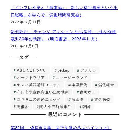
「インフレ不況と『資本論』―新しい福祉国家という出
口戦略」を学んで（労働時間研究会）
2025年12月11日
新刊紹介 『チェンジ アクション 生活保護 － 生活保護
裁判30年の軌跡』（明石書店、2025年11月）
2025年12月6日
タグ
ASU-NETつどい
pickup
アメリカ
オーストラリア
ニュージーランド
ヤマハ英語講師ユニオン
争議行為
労働組合
守口市学童保育雇い止め裁判
森岡孝二
森岡孝二の連続エッセイ
脇田滋
賃金窃盗
開催済
関大不当解雇事件
韓国
最近のコメント
第82回 「偽装自営業」是正を進めるスペイン（上）