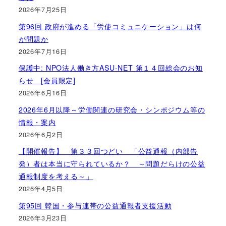
2026年7月25日
第96回 政府が進める「労使コミュニケーション」は何
が問題か
2026年7月16日
保護中: NPO法人働き方ASU-NET 第１４回総会のお知
らせ [会員限定]
2026年6月16日
2026年6月以降～労働関連の研究会・シンポジウム等の
情報・案内
2026年6月2日
【開催報告】 第３３回つどい 「公益通報（内部告
発）者は本当に守られているか？ ～問題だらけの公益
通報制度を考える～」
2026年4月5日
第95回 韓国・参与連帯の公益通報者支援活動
2026年3月23日