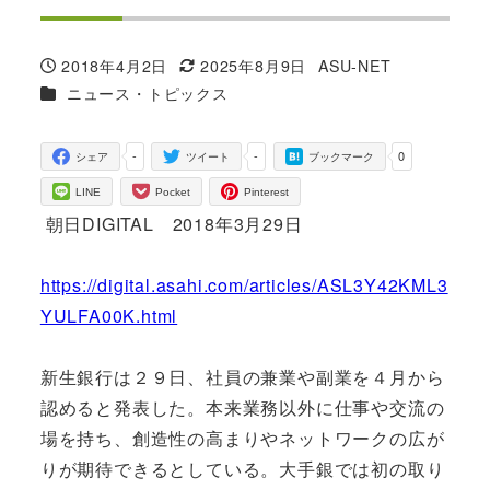
2018年4月2日
2025年8月9日
ASU-NET
投稿日
更新日
著
カテゴリー
ニュース・トピックス
者
-
-
0
シェア
ツイート
ブックマーク
LINE
Pocket
Pinterest
朝日DIGITAL 2018年3月29日
https://digital.asahi.com/articles/ASL3Y42KML3
YULFA00K.html
新生銀行は２９日、社員の兼業や副業を４月から
認めると発表した。本来業務以外に仕事や交流の
場を持ち、創造性の高まりやネットワークの広が
りが期待できるとしている。大手銀では初の取り