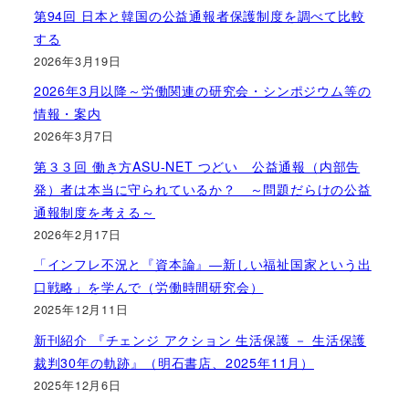
第94回 日本と韓国の公益通報者保護制度を調べて比較
する
2026年3月19日
2026年3月以降～労働関連の研究会・シンポジウム等の
情報・案内
2026年3月7日
第３３回 働き方ASU-NET つどい 公益通報（内部告
発）者は本当に守られているか？ ～問題だらけの公益
通報制度を考える～
2026年2月17日
「インフレ不況と『資本論』―新しい福祉国家という出
口戦略」を学んで（労働時間研究会）
2025年12月11日
新刊紹介 『チェンジ アクション 生活保護 － 生活保護
裁判30年の軌跡』（明石書店、2025年11月）
2025年12月6日