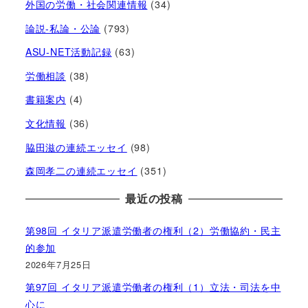
外国の労働・社会関連情報
(34)
論説-私論・公論
(793)
ASU-NET活動記録
(63)
労働相談
(38)
書籍案内
(4)
文化情報
(36)
脇田滋の連続エッセイ
(98)
森岡孝二の連続エッセイ
(351)
最近の投稿
第98回 イタリア派遣労働者の権利（2）労働協約・民主
的参加
2026年7月25日
第97回 イタリア派遣労働者の権利（1）立法・司法を中
心に