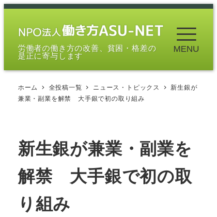
メ
イ
ン
労働者の働き方の改善、貧困・格差の
MENU
コ
是正に寄与します
ン
テ
ホーム
全投稿一覧
ニュース・トピックス
新生銀が
ン
兼業・副業を解禁 大手銀で初の取り組み
ツ
へ
移
新生銀が兼業・副業を
動
解禁 大手銀で初の取
り組み