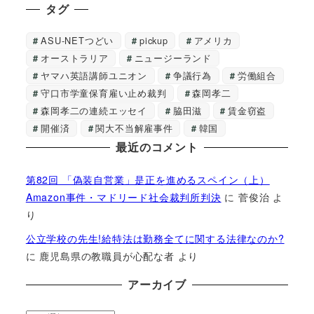
タグ
ASU-NETつどい
pickup
アメリカ
オーストラリア
ニュージーランド
ヤマハ英語講師ユニオン
争議行為
労働組合
守口市学童保育雇い止め裁判
森岡孝二
森岡孝二の連続エッセイ
脇田滋
賃金窃盗
開催済
関大不当解雇事件
韓国
最近のコメント
第82回 「偽装自営業」是正を進めるスペイン（上）
Amazon事件・マドリード社会裁判所判決
に
菅俊治
よ
り
公立学校の先生!給特法は勤務全てに関する法律なのか?
に
鹿児島県の教職員が心配な者
より
アーカイブ