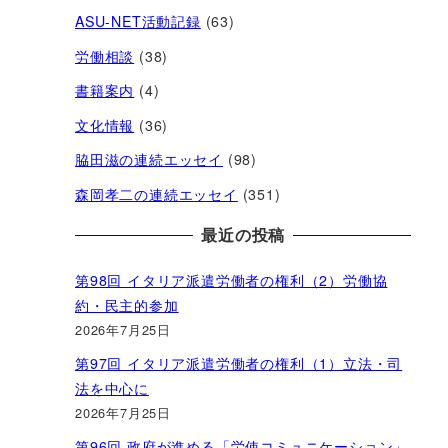
ASU-NET活動記録
(63)
労働相談
(38)
書籍案内
(4)
文化情報
(36)
脇田滋の連続エッセイ
(98)
森岡孝二の連続エッセイ
(351)
最近の投稿
第98回 イタリア派遣労働者の権利（2）労働協
約・民主的参加
2026年7月25日
第97回 イタリア派遣労働者の権利（1）立法・司
法を中心に
2026年7月25日
第96回 政府が進める「労使コミュニケーション」