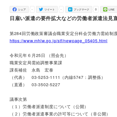
者
-
-
0
シェア
ツイート
ブックマーク
LINE
日雇い派遣の要件拡大などの労働者派遣法見
第284回労働政策審議会職業安定分科会労働力需給制
https://www.mhlw.go.jp/stf/newpage_05405.html
令和元年６月25日 （照会先）
職業安定局需給調整事業課
課長補佐 永島 宏泰
（代表） 03-5253-1111（内線5747：調整係）
（直通） 03-3502-5227
議事次第
（１）労働者派遣制度について（公開）
（２）労働者派遣事業の許可等について（非公開）