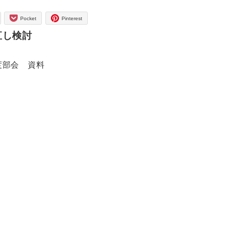
Pocket
Pinterest
直し検討
度部会 資料