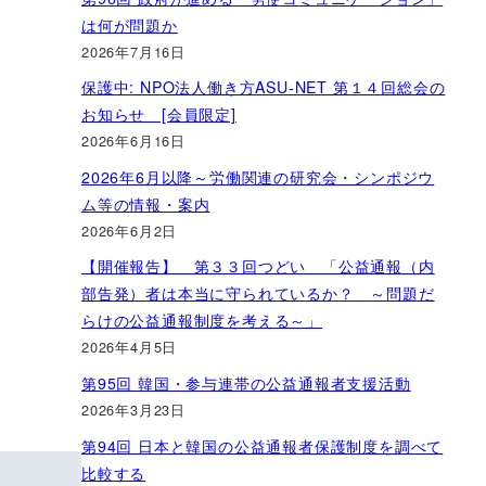
は何が問題か
2026年7月16日
保護中: NPO法人働き方ASU-NET 第１４回総会の
お知らせ [会員限定]
2026年6月16日
2026年6月以降～労働関連の研究会・シンポジウ
ム等の情報・案内
2026年6月2日
【開催報告】 第３３回つどい 「公益通報（内
部告発）者は本当に守られているか？ ～問題だ
らけの公益通報制度を考える～」
2026年4月5日
第95回 韓国・参与連帯の公益通報者支援活動
2026年3月23日
第94回 日本と韓国の公益通報者保護制度を調べて
比較する