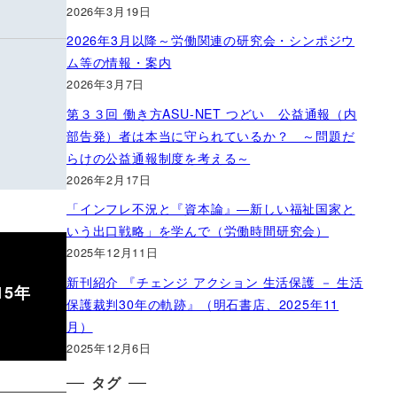
2026年3月19日
2026年3月以降～労働関連の研究会・シンポジウ
ム等の情報・案内
2026年3月7日
第３３回 働き方ASU-NET つどい 公益通報（内
部告発）者は本当に守られているか？ ～問題だ
らけの公益通報制度を考える～
2026年2月17日
「インフレ不況と『資本論』―新しい福祉国家と
いう出口戦略」を学んで（労働時間研究会）
2025年12月11日
新刊紹介 『チェンジ アクション 生活保護 － 生活
5年
保護裁判30年の軌跡』（明石書店、2025年11
月）
2025年12月6日
タグ