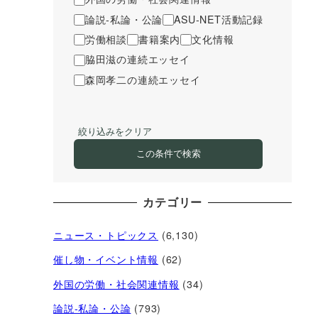
論説-私論・公論
ASU-NET活動記録
労働相談
書籍案内
文化情報
脇田滋の連続エッセイ
森岡孝二の連続エッセイ
絞り込みをクリア
この条件で検索
カテゴリー
ニュース・トピックス
(6,130)
催し物・イベント情報
(62)
外国の労働・社会関連情報
(34)
論説-私論・公論
(793)