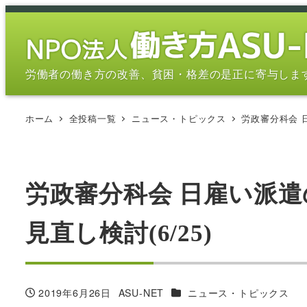
メ
イ
ン
コ
労働者の働き方の改善、貧困・格差の是正に寄与しま
ン
テ
ホーム
全投稿一覧
ニュース・トピックス
労政審分科会 
ン
ツ
へ
移
労政審分科会 日雇い派
動
見直し検討(6/25)
カテゴリー
2019年6月26日
ASU-NET
ニュース・トピックス
投稿日
著