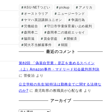
ASU-NETつどい
pickup
アメリカ
オーストラリア
ニュージーランド
ヤマハ英語講師ユニオン
争議行為
労働組合
守口市学童保育雇い止め裁判
森岡孝二
森岡孝二の連続エッセイ
脇田滋
賃金窃盗
開催済
関大不当解雇事件
韓国
最近のコメント
第82回 「偽装自営業」是正を進めるスペイン
（上）Amazon事件・マドリード社会裁判所判決
に
菅俊治
より
公立学校の先生!給特法は勤務全てに関する法律な
のか?
に
鹿児島県の教職員が心配な者
より
アーカイブ
ア