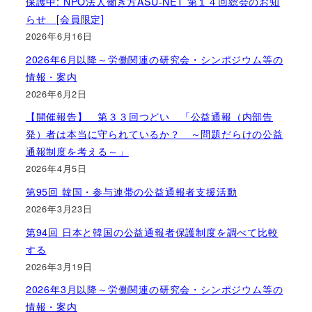
保護中: NPO法人働き方ASU-NET 第１４回総会のお知
らせ [会員限定]
2026年6月16日
2026年6月以降～労働関連の研究会・シンポジウム等の
情報・案内
2026年6月2日
【開催報告】 第３３回つどい 「公益通報（内部告
発）者は本当に守られているか？ ～問題だらけの公益
通報制度を考える～」
2026年4月5日
第95回 韓国・参与連帯の公益通報者支援活動
2026年3月23日
第94回 日本と韓国の公益通報者保護制度を調べて比較
する
2026年3月19日
2026年3月以降～労働関連の研究会・シンポジウム等の
情報・案内