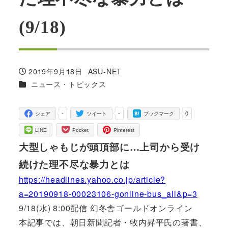
(9/18)
2019年9月18日
ASU-NET
投稿日
著
カテゴリー
ニュース・トピックス
者
-
-
0
シェア
ツイート
ブックマーク
LINE
Pocket
Pinterest
大型しゃもじが頭頂部に…上司から受け
続けた理不尽な暴力とは
https://headlines.yahoo.co.jp/article?
a=20190918-00023106-gonline-bus_all&p=3
9/18(水) 8:00配信 幻冬舎ゴールドオンライン
本記事では、朝日新聞記者・牧内昇平氏の著書、