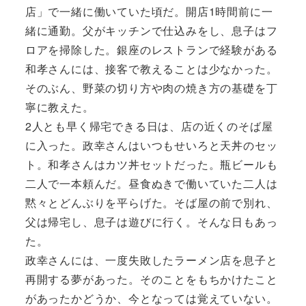
店」で一緒に働いていた頃だ。開店1時間前に一
緒に通勤。父がキッチンで仕込みをし、息子はフ
ロアを掃除した。銀座のレストランで経験がある
和孝さんには、接客で教えることは少なかった。
そのぶん、野菜の切り方や肉の焼き方の基礎を丁
寧に教えた。
2人とも早く帰宅できる日は、店の近くのそば屋
に入った。政幸さんはいつもせいろと天丼のセッ
ト。和孝さんはカツ丼セットだった。瓶ビールも
二人で一本頼んだ。昼食ぬきで働いていた二人は
黙々とどんぶりを平らげた。そば屋の前で別れ、
父は帰宅し、息子は遊びに行く。そんな日もあっ
た。
政幸さんには、一度失敗したラーメン店を息子と
再開する夢があった。そのことをもちかけたこと
があったかどうか、今となっては覚えていない。