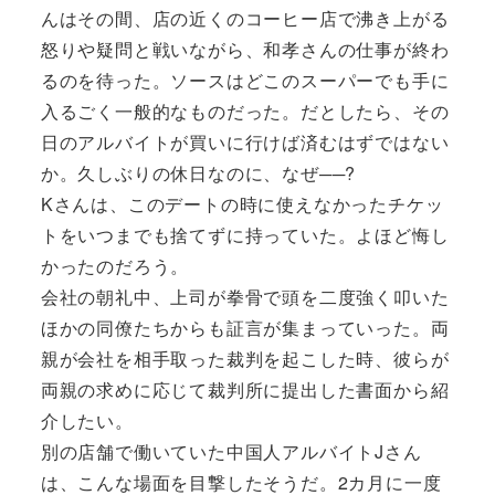
んはその間、店の近くのコーヒー店で沸き上がる
怒りや疑問と戦いながら、和孝さんの仕事が終わ
るのを待った。ソースはどこのスーパーでも手に
入るごく一般的なものだった。だとしたら、その
日のアルバイトが買いに行けば済むはずではない
か。久しぶりの休日なのに、なぜ──?
Kさんは、このデートの時に使えなかったチケッ
トをいつまでも捨てずに持っていた。よほど悔し
かったのだろう。
会社の朝礼中、上司が拳骨で頭を二度強く叩いた
ほかの同僚たちからも証言が集まっていった。両
親が会社を相手取った裁判を起こした時、彼らが
両親の求めに応じて裁判所に提出した書面から紹
介したい。
別の店舗で働いていた中国人アルバイトJさん
は、こんな場面を目撃したそうだ。2カ月に一度