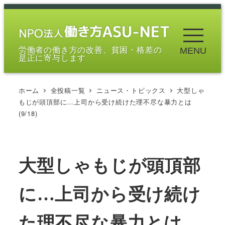
メ
イ
ン
労働者の働き方の改善、貧困・格差の
MENU
コ
是正に寄与します
ン
テ
ホーム
全投稿一覧
ニュース・トピックス
大型しゃ
ン
もじが頭頂部に…上司から受け続けた理不尽な暴力とは
ツ
(9/18)
へ
移
動
大型しゃもじが頭頂部
に…上司から受け続け
た理不尽な暴力とは