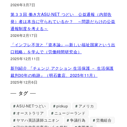
2026年3月7日
第３３回 働き方ASU-NET つどい 公益通報（内部告
発）者は本当に守られているか？ ～問題だらけの公益
通報制度を考える～
2026年2月17日
「インフレ不況と『資本論』―新しい福祉国家という出
口戦略」を学んで（労働時間研究会）
2025年12月11日
新刊紹介 『チェンジ アクション 生活保護 － 生活保護
裁判30年の軌跡』（明石書店、2025年11月）
2025年12月6日
タグ
ASU-NETつどい
pickup
アメリカ
オーストラリア
ニュージーランド
ヤマハ英語講師ユニオン
争議行為
労働組合