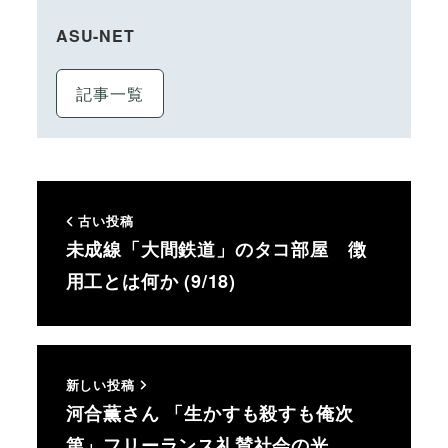
ASU-NET
記事一覧
古い投稿
未成線「大間鉄道」のタコ部屋 徴
用工とは何か (9/18)
新しい投稿
河合薫さん 「生かすも殺すも俺次
第」フリーランス礼賛社会の光…