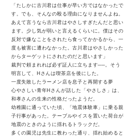
「たしかに古川君は仕事が早い方ではなかったで
す。でも、そんなの殴る理由になりませんよね。
あえて言うなら古川君はやさしすぎたんだと思い
ます。少し気が弱いと言えるくらいに。僕はその
反対で嫌なことをされたら食ってかかるから、一
度も被害に遭わなかった。古川君はやさしかった
からターゲットにされたのだと思います」
裁判で頼まれれば必ず証人に立ちます──。そう
明言して、Hさんは喫茶店を後にした。
一度失敗したラーメン店を息子と再開する夢
心やさしい青年Hさんが話した「やさしさ」は、
和孝さんの生来の性格だったようだ。
幼稚園に通っていた頃、「地震体験車」に乗る親
子行事があった。テーブルやイスを置いた荷台が
地震のときのように揺れるトラックだ。
多くの園児は先生に教わった通り、揺れ始めると