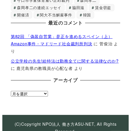
守口市学童保育雇い止め裁判
森岡孝二
森岡孝二の連続エッセイ
脇田滋
賃金窃盗
開催済
関大不当解雇事件
韓国
最近のコメント
第82回 「偽装自営業」是正を進めるスペイン（上）
Amazon事件・マドリード社会裁判所判決
に
菅俊治
よ
り
公立学校の先生!給特法は勤務全てに関する法律なのか?
に
鹿児島県の教職員が心配な者
より
アーカイブ
ア
ー
カ
イ
ブ
(C)Copyright NPO法人 働き方ASU-NET, All Rights