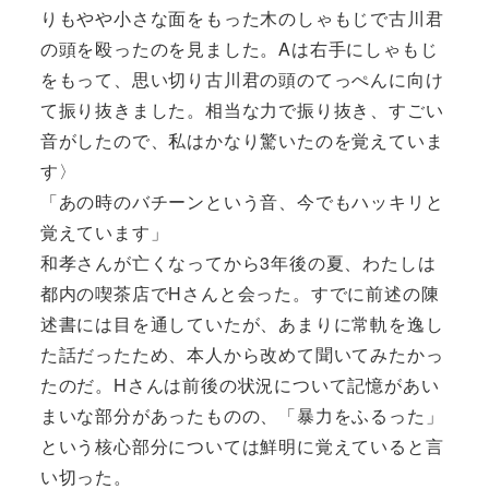
りもやや小さな面をもった木のしゃもじで古川君
の頭を殴ったのを見ました。Aは右手にしゃもじ
をもって、思い切り古川君の頭のてっぺんに向け
て振り抜きました。相当な力で振り抜き、すごい
音がしたので、私はかなり驚いたのを覚えていま
す〉
「あの時のバチーンという音、今でもハッキリと
覚えています」
和孝さんが亡くなってから3年後の夏、わたしは
都内の喫茶店でHさんと会った。すでに前述の陳
述書には目を通していたが、あまりに常軌を逸し
た話だったため、本人から改めて聞いてみたかっ
たのだ。Hさんは前後の状況について記憶があい
まいな部分があったものの、「暴力をふるった」
という核心部分については鮮明に覚えていると言
い切った。