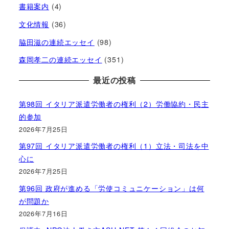
書籍案内
(4)
文化情報
(36)
脇田滋の連続エッセイ
(98)
森岡孝二の連続エッセイ
(351)
最近の投稿
第98回 イタリア派遣労働者の権利（2）労働協約・民主
的参加
2026年7月25日
第97回 イタリア派遣労働者の権利（1）立法・司法を中
心に
2026年7月25日
第96回 政府が進める「労使コミュニケーション」は何
が問題か
2026年7月16日