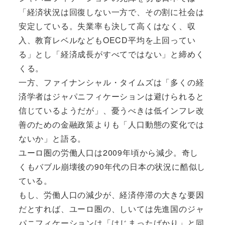
「経済状況は回復しない一方で、その割に社会は
安定している。失業率も決して高くはなく、収
入、教育レベルなどもOECD平均を上回ってい
る」とし「経済成長がすべてではない」と締めく
くる。
一方、ファイナンシャル・タイムズは「多くの経
済学者はジャパニフィケーションは避けられると
信じているようだが」、憂うべきは低インフレ改
善のための金融政策よりも「人口動態の変化では
ないか」と語る。
ユーロ圏の労働人口は2009年頃から減少。奇し
くもバブル崩壊後の90年代の日本の状況に酷似し
ている。
もし、労働人口の減少が、経済停滞の大きな要因
だとすれば、ユーロ圏の、しいては先進国のジャ
パニフィケーションは「はじまったばかり」と同