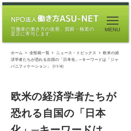
メ
イ
ン
労働者の働き方の改善、貧困・格差の
MENU
コ
是正に寄与します
ン
テ
ホーム
全投稿一覧
ニュース・トピックス
欧米の経
ン
済学者たちが恐れる自国の「日本化」─キーワードは「ジャ
ツ
パニフィケーション」 (11/4)
へ
移
動
欧米の経済学者たちが
恐れる自国の「日本
化」─キーワードは