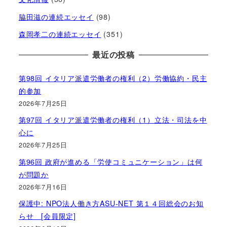
脇田滋の連続エッセイ
(98)
森岡孝二の連続エッセイ
(351)
最近の投稿
第98回 イタリア派遣労働者の権利（2）労働協約・民主
的参加
2026年7月25日
第97回 イタリア派遣労働者の権利（1）立法・司法を中
心に
2026年7月25日
第96回 政府が進める「労使コミュニケーション」は何
が問題か
2026年7月16日
保護中: NPO法人働き方ASU-NET 第１４回総会のお知
らせ [会員限定]