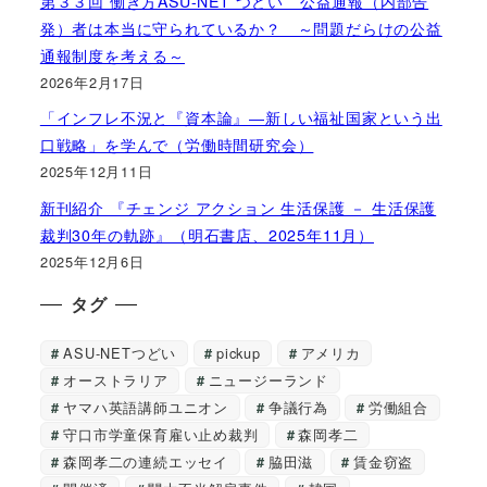
第３３回 働き方ASU-NET つどい 公益通報（内部告
発）者は本当に守られているか？ ～問題だらけの公益
通報制度を考える～
2026年2月17日
「インフレ不況と『資本論』―新しい福祉国家という出
口戦略」を学んで（労働時間研究会）
2025年12月11日
新刊紹介 『チェンジ アクション 生活保護 － 生活保護
裁判30年の軌跡』（明石書店、2025年11月）
2025年12月6日
タグ
ASU-NETつどい
pickup
アメリカ
オーストラリア
ニュージーランド
ヤマハ英語講師ユニオン
争議行為
労働組合
守口市学童保育雇い止め裁判
森岡孝二
森岡孝二の連続エッセイ
脇田滋
賃金窃盗