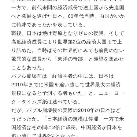
一方で、前代未聞の経済成長で途上国から先進国
へと発展を遂げた日本。60年代当時、両国がいか
に特殊であったかを表している。
戦後、日本は焼け野原となりゼロの復興、そして
高度経済成長により世界第2位の経済大国まで上
り詰めた。当時はその世界的にみても前例のない
驚異的な成長から「東洋の奇跡」と羨望を集めた
こともあった。
バブル崩壊前は「経済学者の中には、日本は
2010年までに米国を追い越して世界最大の経済
規模になると予測する者もいた」と、ニューヨー
ク・タイムズ紙は述べている。
だが、バブル崩壊後の実際の2010年の日本はど
うだったか。「日本経済の規模は停滞。一方で米
国経済はその間に2倍に成長。中国経済が日本を
追い越して世界2位となった」。