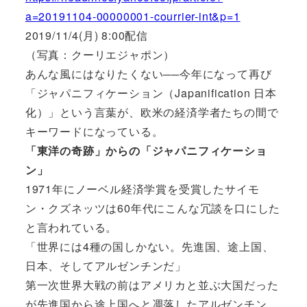
a=20191104-00000001-courrier-int&p=1
2019/11/4(月) 8:00配信
（写真：クーリエジャポン）
あんな風にはなりたくない──今年になって再び
「ジャパニフィケーション（Japanification 日本
化）」という言葉が、欧米の経済学者たちの間で
キーワードになっている。
「東洋の奇跡」からの「ジャパニフィケーショ
ン」
1971年にノーベル経済学賞を受賞したサイモ
ン・クズネッツは60年代にこんな冗談を口にした
と言われている。
「世界には4種の国しかない。先進国、途上国、
日本、そしてアルゼンチンだ」
第一次世界大戦の前はアメリカと並ぶ大国だった
が先進国から途上国へと凋落したアルゼンチン。