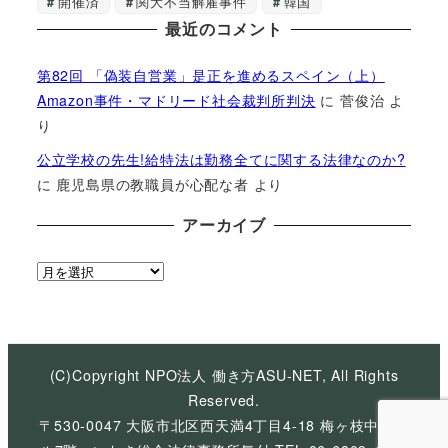
開催済
関大不当解雇事件
韓国
最近のコメント
第82回 「偽装自営業」是正を進めるスペイン（上）
Amazon事件・マドリード社会裁判所判決
に
菅俊治
よ
り
公立学校の先生!給特法は勤務全てに関する法律なのか?
に
鹿児島県の教職員が心配な者
より
アーカイブ
ア
ー
カ
イ
ブ
(C)Copyright NPO法人 働き方ASU-NET, All Rights
Reserved.
〒530-0047 大阪市北区西天満4丁目4-18 梅ヶ枝中央ビ