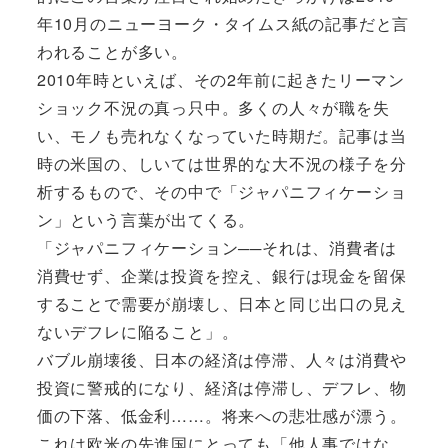
年10月のニューヨーク・タイムス紙の記事だと言
われることが多い。
2010年時といえば、その2年前に起きたリーマン
ショック不況の真っ只中。多くの人々が職を失
い、モノも売れなくなっていた時期だ。記事は当
時の米国の、しいては世界的な大不況の様子を分
析するもので、その中で「ジャパニフィケーショ
ン」という言葉が出てくる。
「ジャパニフィケーション──それは、消費者は
消費せず、企業は投資を控え、銀行は現金を留保
することで需要が崩壊し、日本と同じ出口の見え
ないデフレに陥ること」。
バブル崩壊後、日本の経済は停滞、人々は消費や
投資に警戒的になり、経済は停滞し、デフレ、物
価の下落、低金利……。将来への悲壮感が漂う。
これは欧米の先進国にとっても「他人事ではな