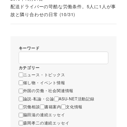
投稿日
配送ドライバーの苛酷な労働条件。5人に1人が事
故と隣り合わせの日常 (10/31)
キーワード
カテゴリー
ニュース・トピックス
催し物・イベント情報
外国の労働・社会関連情報
論説-私論・公論
ASU-NET活動記録
労働相談
書籍案内
文化情報
脇田滋の連続エッセイ
森岡孝二の連続エッセイ