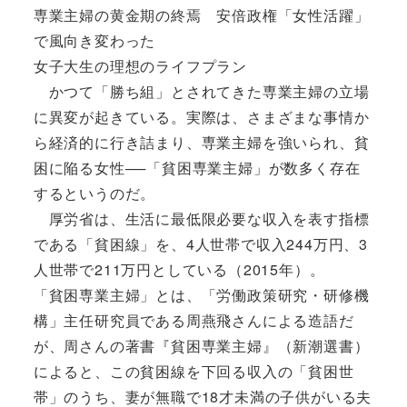
専業主婦の黄金期の終焉 安倍政権「女性活躍」
で風向き変わった
女子大生の理想のライフプラン
かつて「勝ち組」とされてきた専業主婦の立場
に異変が起きている。実際は、さまざまな事情か
ら経済的に行き詰まり、専業主婦を強いられ、貧
困に陥る女性──「貧困専業主婦」が数多く存在
するというのだ。
厚労省は、生活に最低限必要な収入を表す指標
である「貧困線」を、4人世帯で収入244万円、3
人世帯で211万円としている（2015年）。
「貧困専業主婦」とは、「労働政策研究・研修機
構」主任研究員である周燕飛さんによる造語だ
が、周さんの著書『貧困専業主婦』（新潮選書）
によると、この貧困線を下回る収入の「貧困世
帯」のうち、妻が無職で18才未満の子供がいる夫