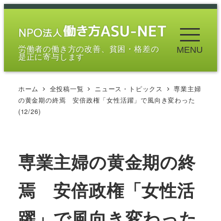
メ
イ
ン
労働者の働き方の改善、貧困・格差の
MENU
コ
是正に寄与します
ン
テ
ホーム
全投稿一覧
ニュース・トピックス
専業主婦
ン
の黄金期の終焉 安倍政権「女性活躍」で風向き変わった
ツ
(12/26)
へ
移
動
専業主婦の黄金期の終
焉 安倍政権「女性活
躍」で風向き変わった