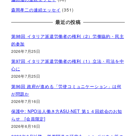
森岡孝二の連続エッセイ
(351)
最近の投稿
第98回 イタリア派遣労働者の権利（2）労働協約・民主
的参加
2026年7月25日
第97回 イタリア派遣労働者の権利（1）立法・司法を中
心に
2026年7月25日
第96回 政府が進める「労使コミュニケーション」は何
が問題か
2026年7月16日
保護中: NPO法人働き方ASU-NET 第１４回総会のお知
らせ [会員限定]
2026年6月16日