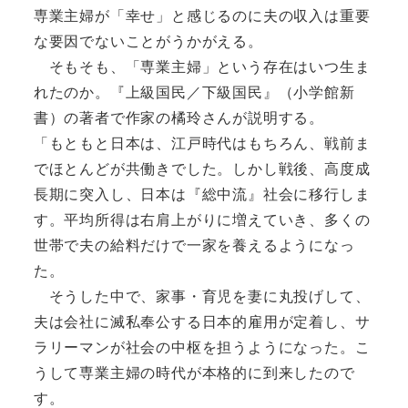
専業主婦が「幸せ」と感じるのに夫の収入は重要
な要因でないことがうかがえる。
そもそも、「専業主婦」という存在はいつ生ま
れたのか。『上級国民／下級国民』（小学館新
書）の著者で作家の橘玲さんが説明する。
「もともと日本は、江戸時代はもちろん、戦前ま
でほとんどが共働きでした。しかし戦後、高度成
長期に突入し、日本は『総中流』社会に移行しま
す。平均所得は右肩上がりに増えていき、多くの
世帯で夫の給料だけで一家を養えるようになっ
た。
そうした中で、家事・育児を妻に丸投げして、
夫は会社に滅私奉公する日本的雇用が定着し、サ
ラリーマンが社会の中枢を担うようになった。こ
うして専業主婦の時代が本格的に到来したので
す。