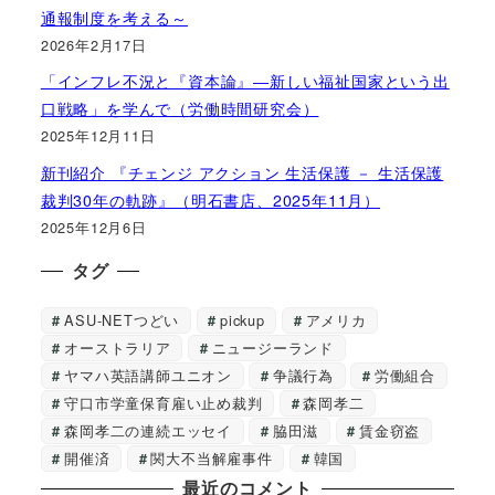
通報制度を考える～
2026年2月17日
「インフレ不況と『資本論』―新しい福祉国家という出
口戦略」を学んで（労働時間研究会）
2025年12月11日
新刊紹介 『チェンジ アクション 生活保護 － 生活保護
裁判30年の軌跡』（明石書店、2025年11月）
2025年12月6日
タグ
ASU-NETつどい
pickup
アメリカ
オーストラリア
ニュージーランド
ヤマハ英語講師ユニオン
争議行為
労働組合
守口市学童保育雇い止め裁判
森岡孝二
森岡孝二の連続エッセイ
脇田滋
賃金窃盗
開催済
関大不当解雇事件
韓国
最近のコメント