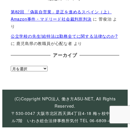
第82回 「偽装自営業」是正を進めるスペイン（上）
Amazon事件・マドリード社会裁判所判決
に
菅俊治
よ
り
公立学校の先生!給特法は勤務全てに関する法律なのか?
に
鹿児島県の教職員が心配な者
より
アーカイブ
ア
ー
カ
イ
ブ
(C)Copyright NPO法人 働き方ASU-NET, All Rights
Reserved.
〒530-0047 大阪市北区西天満4丁目4-18 梅ヶ枝中央ビ
ル7階 いわき総合法律事務所気付 TEL 06-6809-4926