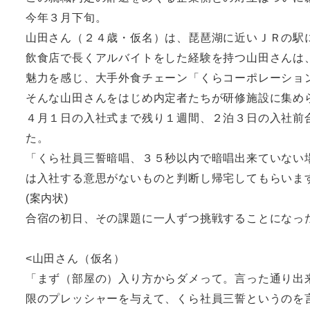
今年３月下旬。
山田さん（２４歳・仮名）は、琵琶湖に近いＪＲの駅
飲食店で長くアルバイトをした経験を持つ山田さんは
魅力を感じ、大手外食チェーン「くらコーポレーショ
そんな山田さんをはじめ内定者たちが研修施設に集め
４月１日の入社式まで残り１週間、２泊３日の入社前
た。
「くら社員三誓暗唱、３５秒以内で暗唱出来ていない
は入社する意思がないものと判断し帰宅してもらいま
(案内状)
合宿の初日、その課題に一人ずつ挑戦することになっ
<山田さん（仮名）
「まず（部屋の）入り方からダメって。言った通り出
限のプレッシャーを与えて、くら社員三誓というのを