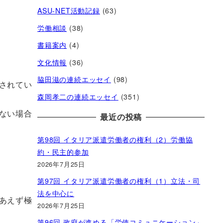
ASU-NET活動記録
(63)
労働相談
(38)
書籍案内
(4)
文化情報
(36)
脇田滋の連続エッセイ
(98)
されてい
森岡孝二の連続エッセイ
(351)
ない場合
最近の投稿
第98回 イタリア派遣労働者の権利（2）労働協
約・民主的参加
2026年7月25日
第97回 イタリア派遣労働者の権利（1）立法・司
法を中心に
あえず極
2026年7月25日
第96回 政府が進める「労使コミュニケーション」