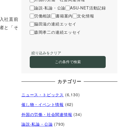
論説-私論・公論
ASU-NET活動記録
労働相談
書籍案内
文化情報
入社直前
脇田滋の連続エッセイ
者と「そ
森岡孝二の連続エッセイ
絞り込みをクリア
この条件で検索
カテゴリー
ニュース・トピックス
(6,130)
催し物・イベント情報
(62)
外国の労働・社会関連情報
(34)
論説-私論・公論
(793)