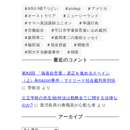
ASU-NETつどい
pickup
アメリカ
オーストラリア
ニュージーランド
ヤマハ英語講師ユニオン
争議行為
労働組合
守口市学童保育雇い止め裁判
森岡孝二
森岡孝二の連続エッセイ
脇田滋
賃金窃盗
開催済
関大不当解雇事件
韓国
最近のコメント
第82回 「偽装自営業」是正を進めるスペイン
（上）Amazon事件・マドリード社会裁判所判決
に
菅俊治
より
公立学校の先生!給特法は勤務全てに関する法律な
のか?
に
鹿児島県の教職員が心配な者
より
アーカイブ
ア