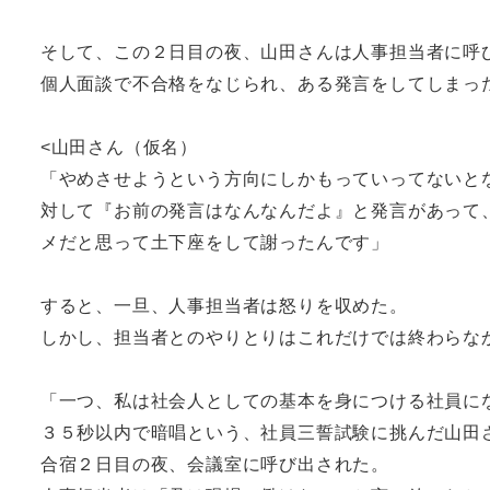
そして、この２日目の夜、山田さんは人事担当者に呼
個人面談で不合格をなじられ、ある発言をしてしまっ
<山田さん（仮名）
「やめさせようという方向にしかもっていってないと
対して『お前の発言はなんなんだよ』と発言があって
メだと思って土下座をして謝ったんです」
すると、一旦、人事担当者は怒りを収めた。
しかし、担当者とのやりとりはこれだけでは終わらな
「一つ、私は社会人としての基本を身につける社員にな
３５秒以内で暗唱という、社員三誓試験に挑んだ山田
合宿２日目の夜、会議室に呼び出された。