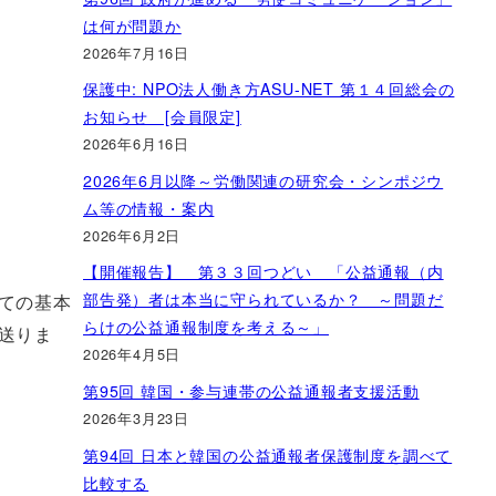
は何が問題か
2026年7月16日
保護中: NPO法人働き方ASU-NET 第１４回総会の
お知らせ [会員限定]
2026年6月16日
2026年6月以降～労働関連の研究会・シンポジウ
ム等の情報・案内
2026年6月2日
【開催報告】 第３３回つどい 「公益通報（内
部告発）者は本当に守られているか？ ～問題だ
ての基本
らけの公益通報制度を考える～」
送りま
2026年4月5日
第95回 韓国・参与連帯の公益通報者支援活動
2026年3月23日
第94回 日本と韓国の公益通報者保護制度を調べて
比較する