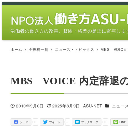
メ
イ
ン
コ
労働者の働き方の改善、貧困・格差の是正に寄与しま
ン
テ
ホーム
全投稿一覧
ニュース・トピックス
MBS VOI
ン
ツ
へ
移
MBS VOICE 内定辞
動
カテゴリー
2010年9月6日
2025年8月9日
ASU-NET
ニュー
投稿日
更新日
著
者
0
-
0
シェア
ツイート
ブックマーク
LINE