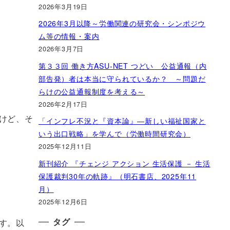
2026年3月19日
2026年3月以降～労働関連の研究会・シンポジウ
ム等の情報・案内
2026年3月7日
第３３回 働き方ASU-NET つどい 公益通報（内
部告発）者は本当に守られているか？ ～問題だ
らけの公益通報制度を考える～
2026年2月17日
けど、そ
「インフレ不況と『資本論』―新しい福祉国家と
いう出口戦略」を学んで（労働時間研究会）
2025年12月11日
新刊紹介 『チェンジ アクション 生活保護 － 生活
保護裁判30年の軌跡』（明石書店、2025年11
月）
2025年12月6日
タグ
す。以