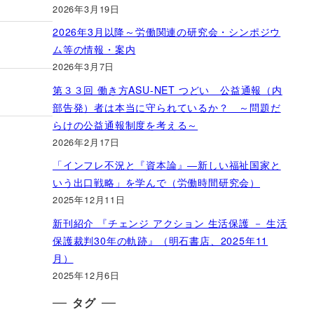
2026年3月19日
2026年3月以降～労働関連の研究会・シンポジウ
ム等の情報・案内
2026年3月7日
第３３回 働き方ASU-NET つどい 公益通報（内
部告発）者は本当に守られているか？ ～問題だ
らけの公益通報制度を考える～
2026年2月17日
「インフレ不況と『資本論』―新しい福祉国家と
いう出口戦略」を学んで（労働時間研究会）
2025年12月11日
新刊紹介 『チェンジ アクション 生活保護 － 生活
保護裁判30年の軌跡』（明石書店、2025年11
月）
2025年12月6日
タグ