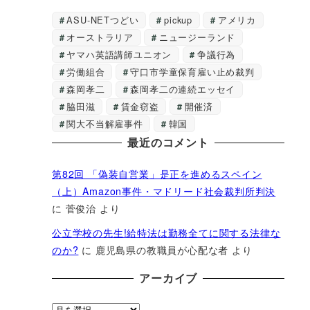
ASU-NETつどい
pickup
アメリカ
オーストラリア
ニュージーランド
ヤマハ英語講師ユニオン
争議行為
労働組合
守口市学童保育雇い止め裁判
森岡孝二
森岡孝二の連続エッセイ
脇田滋
賃金窃盗
開催済
関大不当解雇事件
韓国
最近のコメント
第82回 「偽装自営業」是正を進めるスペイン
（上）Amazon事件・マドリード社会裁判所判決
に
菅俊治
より
公立学校の先生!給特法は勤務全てに関する法律な
のか?
に
鹿児島県の教職員が心配な者
より
アーカイブ
ア