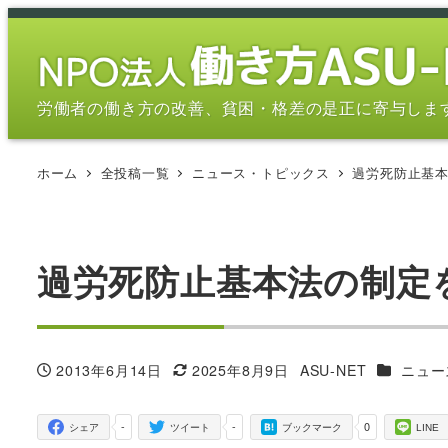
メ
イ
ン
コ
労働者の働き方の改善、貧困・格差の是正に寄与しま
ン
テ
ホーム
全投稿一覧
ニュース・トピックス
過労死防止基
ン
ツ
へ
移
過労死防止基本法の制定
動
カテゴリ
2013年6月14日
2025年8月9日
ASU-NET
ニュー
投稿日
更新日
著
者
-
-
0
シェア
ツイート
ブックマーク
LINE