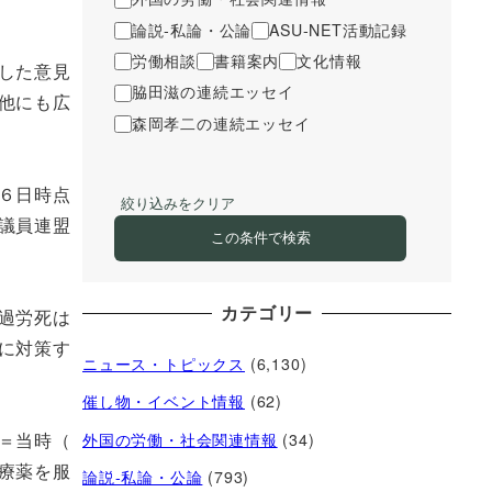
論説-私論・公論
ASU-NET活動記録
労働相談
書籍案内
文化情報
した意見
脇田滋の連続エッセイ
他にも広
森岡孝二の連続エッセイ
６日時点
絞り込みをクリア
議員連盟
この条件で検索
カテゴリー
過労死は
に対策す
ニュース・トピックス
(6,130)
催し物・イベント情報
(62)
＝当時（
外国の労働・社会関連情報
(34)
療薬を服
論説-私論・公論
(793)