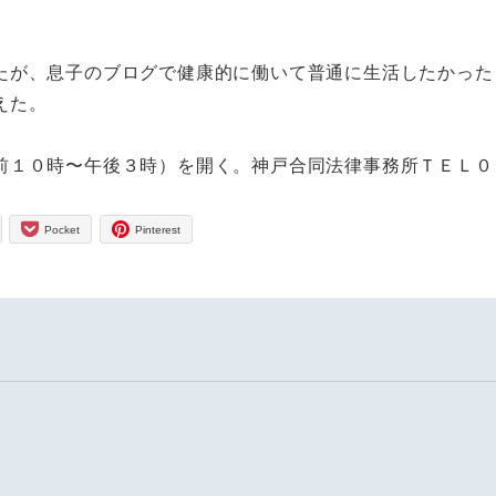
たが、
息子のブログで健康的に働いて普通に生活したかった
えた。
前１０時〜
午後３時）を開く。神戸合同法律事務所ＴＥＬ０
Pocket
Pinterest