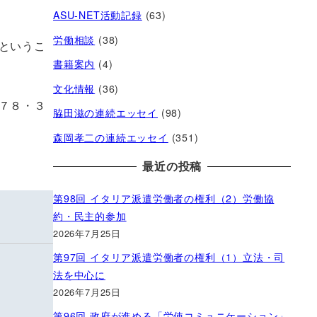
ASU-NET活動記録
(63)
労働相談
(38)
というこ
書籍案内
(4)
文化情報
(36)
７８・３
脇田滋の連続エッセイ
(98)
森岡孝二の連続エッセイ
(351)
最近の投稿
第98回 イタリア派遣労働者の権利（2）労働協
約・民主的参加
2026年7月25日
第97回 イタリア派遣労働者の権利（1）立法・司
法を中心に
2026年7月25日
第96回 政府が進める「労使コミュニケーション」