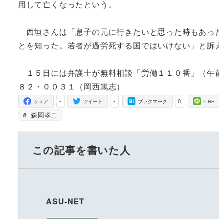
用して亡くなったという。
西垣さんは「息子の元に行きたいと思った時もあっ
とを
知った。若者が過労死する国ではいけない」と訴
１５日には弁護士が無料相談「労働１１０番」（午
８２・
００３１（岡西篤志）
-
-
0
シェア
ツイート
ブックマーク
LINE
森岡孝二
この記事を書いた人
ASU-NET