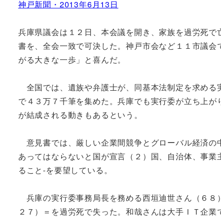
神戸新聞・2013年6月13日
兵庫県議会は１２日、本会議を開き、
家族を過労死で
書を、全会一致で可決した。
神戸市会など１１市議会
がる大きな一歩」
と喜んだ。
全国では、遺族や弁護士が、
同基本法制定を求める
で４３万７千筆を集めた。兵庫でも実行委が立ち上が
が結成される動きもあるという。
意見書では、厳しい企業間競争とグローバル経済の
あってはならないと国が宣言（２）国、自治体、
事業
ること‐を要望している。
兵庫の実行委事務局長を務める西垣迪世さん（６８
２７）＝を過労死で失った。
和哉さんは大手ＩＴ企業