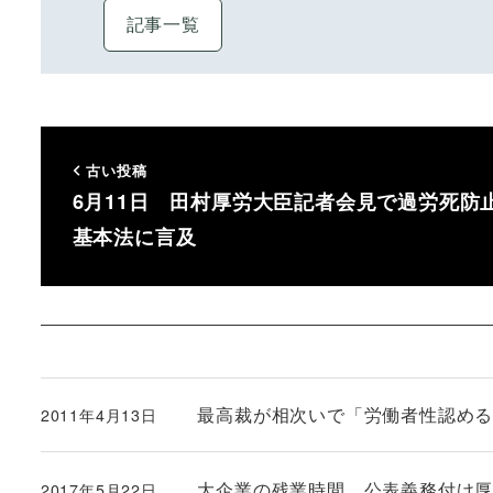
記事一覧
古い投稿
6月11日 田村厚労大臣記者会見で過労死防
基本法に言及
最高裁が相次いで「労働者性認め
2011年4月13日
投稿日
大企業の残業時間、公表義務付け厚労
2017年5月22日