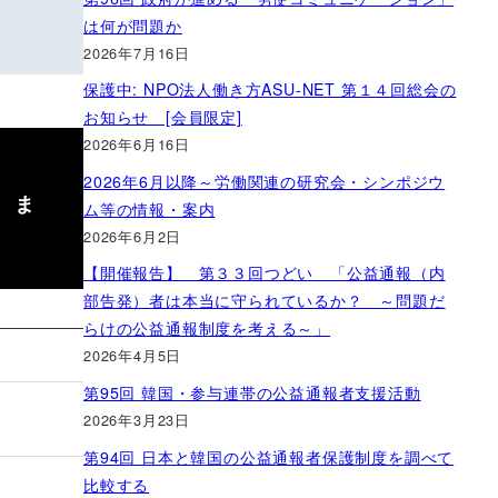
は何が問題か
2026年7月16日
保護中: NPO法人働き方ASU-NET 第１４回総会の
お知らせ [会員限定]
2026年6月16日
2026年6月以降～労働関連の研究会・シンポジウ
、ま
ム等の情報・案内
2026年6月2日
【開催報告】 第３３回つどい 「公益通報（内
部告発）者は本当に守られているか？ ～問題だ
らけの公益通報制度を考える～」
2026年4月5日
第95回 韓国・参与連帯の公益通報者支援活動
2026年3月23日
第94回 日本と韓国の公益通報者保護制度を調べて
比較する