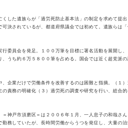
亡くした遺族らが「過労死防止基本法」
の制定を求めて提出
で可決されているが、
都道府県議会では初めて。遺族らは「
実行委員会を発足。
１００万筆を目標に署名活動を展開し、
り、
うち約６万５８００筆を占める。
国会では近く超党派の
中、
企業だけで労働条件を改善するのは困難と指摘。（１）
主の責務の明確化（３）過労死の調査や研究を行い、
総合的
）＝
神戸市須磨区＝は２００６年１月、一人息子の和哉さん
で勤務していたが、
長時間労働からうつを発症し、
大量の治