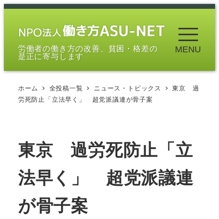
メ
イ
ン
労働者の働き方の改善、貧困・格差の
MENU
コ
是正に寄与します
ン
テ
ホーム
全投稿一覧
ニュース・トピックス
東京 過
ン
労死防止「立法早く」 超党派議連が骨子案
ツ
へ
移
東京 過労死防止「立
動
法早く」 超党派議連
が骨子案