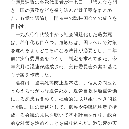
会議員連盟の各党代表者が十七日、世話人会を開
き、国の責務などを盛り込んだ骨子案をまとめ
た。各党で議論し、開催中の臨時国会での成立を
目指す。
一九八〇年代後半から社会問題化した過労死
は、若年化も目立つ。遺族らは、国レベルで対策
を進めるよりどころになる法律が必要とし、二年
前に実行委員会をつくり、制定を求めてきた。今
年六月に議連が結成され、実行委員会の案を基に
骨子案を作成した。
名称は「過労死等防止基本法」。個人の問題と
とらえられがちな過労死を、過労自殺や過重労働
による疾患も含めて、社会的に取り組むべき問題
と明記。国の責務として、遺族や学識経験者で構
成する会議の意見を聴いて基本計画を作り、総合
的な対策を進めることを盛り込んだ。過労死の実