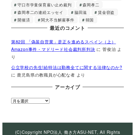
守口市学童保育雇い止め裁判
森岡孝二
森岡孝二の連続エッセイ
脇田滋
賃金窃盗
開催済
関大不当解雇事件
韓国
最近のコメント
第82回 「偽装自営業」是正を進めるスペイン（上）
Amazon事件・マドリード社会裁判所判決
に
菅俊治
よ
り
公立学校の先生!給特法は勤務全てに関する法律なのか?
に
鹿児島県の教職員が心配な者
より
アーカイブ
ア
ー
カ
イ
ブ
(C)Copyright NPO法人 働き方ASU-NET, All Rights