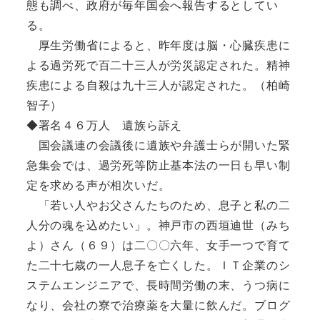
態も調べ、政府が毎年国会へ報告するとしてい
る。
厚生労働省によると、昨年度は脳・心臓疾患に
よる過労死で百二十三人が労災認定された。精神
疾患による自殺は九十三人が認定された。（柏崎
智子）
◆署名４６万人 遺族ら訴え
国会議連の会議後に遺族や弁護士らが開いた緊
急集会では、過労死等防止基本法の一日も早い制
定を求める声が相次いだ。
「若い人やお父さんたちのため、息子と私の二
人分の魂を込めたい」。神戸市の西垣迪世（みち
よ）さん（６９）は二〇〇六年、女手一つで育て
た二十七歳の一人息子を亡くした。ＩＴ企業のシ
ステムエンジニアで、長時間労働の末、うつ病に
なり、会社の寮で治療薬を大量に飲んだ。ブログ