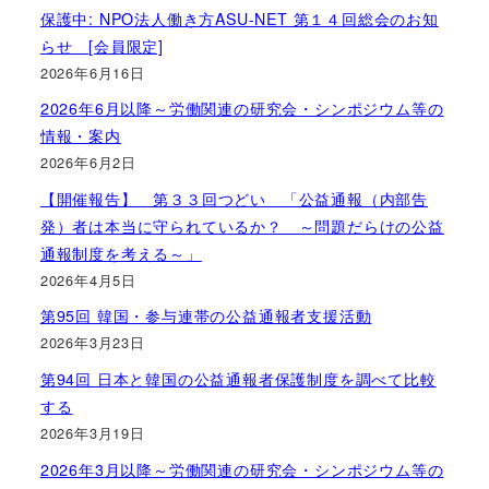
保護中: NPO法人働き方ASU-NET 第１４回総会のお知
らせ [会員限定]
2026年6月16日
2026年6月以降～労働関連の研究会・シンポジウム等の
情報・案内
2026年6月2日
【開催報告】 第３３回つどい 「公益通報（内部告
発）者は本当に守られているか？ ～問題だらけの公益
通報制度を考える～」
2026年4月5日
第95回 韓国・参与連帯の公益通報者支援活動
2026年3月23日
第94回 日本と韓国の公益通報者保護制度を調べて比較
する
2026年3月19日
2026年3月以降～労働関連の研究会・シンポジウム等の