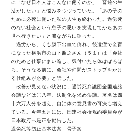
に「なぜ日本人はこんなに働くのか」「普通の生
活がしたい」と悩みをつづっていた。「あの子の
ために必死に働いた私の人生も終わった。過労死
のない社会という息子の思いを実現してからあの
世へ行きたい」と涙ながらに語った。
過労から、くも膜下出血で倒れ、後遺症で全盲
になった横浜市の山下照之さん（５１）は「会社
のためと仕事にまい進し、気付いたら体はぼろぼ
ろ。そうなる前に、会社や仲間がストップをかけ
る仕組みが必要」と話した。
改善が見えない状況に、過労死弁護団全国連絡
会議などは〇八年、法制化を求め決議。署名は四
十六万人分を超え、自治体の意見書の可決も増え
ている。今年五月には、国連社会権規約委員会が
日本政府へ是正を勧告した。
過労死等防止基本法案 骨子案