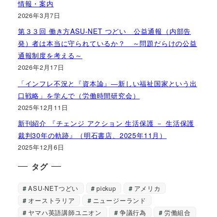
情報・案内
2026年3月7日
第３３回 働き方ASU-NET つどい 公益通報（内部告
発）者は本当に守られているか？ ～問題だらけの公益
通報制度を考える～
2026年2月17日
「インフレ不況と『資本論』―新しい福祉国家という出
口戦略」を学んで（労働時間研究会）
2025年12月11日
新刊紹介 『チェンジ アクション 生活保護 － 生活保護
裁判30年の軌跡』（明石書店、2025年11月）
2025年12月6日
タグ
ASU-NETつどい
pickup
アメリカ
オーストラリア
ニュージーランド
ヤマハ英語講師ユニオン
争議行為
労働組合