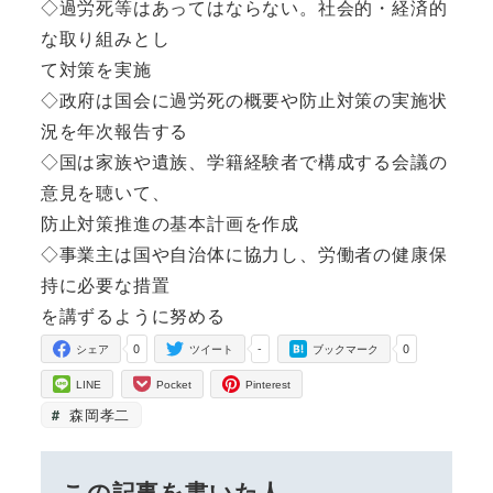
◇過労死等はあってはならない。社会的・経済的
な取り組みとし
て対策を実施
◇政府は国会に過労死の概要や防止対策の実施状
況を年次報告する
◇国は家族や遺族、学籍経験者で構成する会議の
意見を聴いて、
防止対策推進の基本計画を作成
◇事業主は国や自治体に協力し、労働者の健康保
持に必要な措置
を講ずるように努める
0
-
0
シェア
ツイート
ブックマーク
LINE
Pocket
Pinterest
森岡孝二
この記事を書いた人