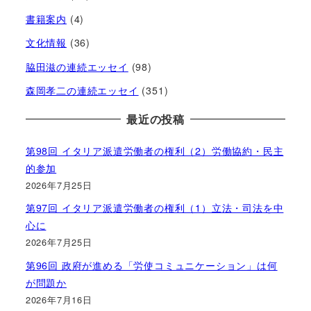
書籍案内
(4)
文化情報
(36)
脇田滋の連続エッセイ
(98)
森岡孝二の連続エッセイ
(351)
最近の投稿
第98回 イタリア派遣労働者の権利（2）労働協約・民主
的参加
2026年7月25日
第97回 イタリア派遣労働者の権利（1）立法・司法を中
心に
2026年7月25日
第96回 政府が進める「労使コミュニケーション」は何
が問題か
2026年7月16日