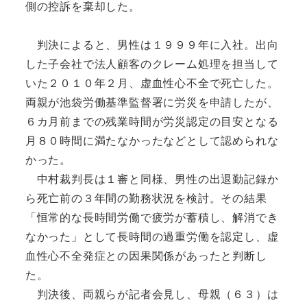
側の控訴を棄却した。
判決によると、男性は１９９９年に入社。出向
した子会社で法人顧客のクレーム処理を担当して
いた２０１０年２月、虚血性心不全で死亡した。
両親が池袋労働基準監督署に労災を申請したが、
６カ月前までの残業時間が労災認定の目安となる
月８０時間に満たなかったなどとして認められな
かった。
中村裁判長は１審と同様、男性の出退勤記録か
ら死亡前の３年間の勤務状況を検討。その結果
「恒常的な長時間労働で疲労が蓄積し、解消でき
なかった」として長時間の過重労働を認定し、虚
血性心不全発症との因果関係があったと判断し
た。
判決後、両親らが記者会見し、母親（６３）は