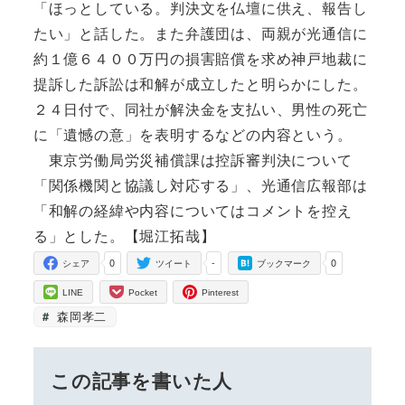
「ほっとしている。判決文を仏壇に供え、報告し
たい」と話した。また弁護団は、両親が光通信に
約１億６４００万円の損害賠償を求め神戸地裁に
提訴した訴訟は和解が成立したと明らかにした。
２４日付で、同社が解決金を支払い、男性の死亡
に「遺憾の意」を表明するなどの内容という。
東京労働局労災補償課は控訴審判決について
「関係機関と協議し対応する」、光通信広報部は
「和解の経緯や内容についてはコメントを控え
る」とした。【堀江拓哉】
0
-
0
シェア
ツイート
ブックマーク
LINE
Pocket
Pinterest
森岡孝二
この記事を書いた人