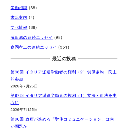
労働相談
(38)
書籍案内
(4)
文化情報
(36)
脇田滋の連続エッセイ
(98)
森岡孝二の連続エッセイ
(351)
最近の投稿
第98回 イタリア派遣労働者の権利（2）労働協約・民主
的参加
2026年7月25日
第97回 イタリア派遣労働者の権利（1）立法・司法を中
心に
2026年7月25日
第96回 政府が進める「労使コミュニケーション」は何
が問題か