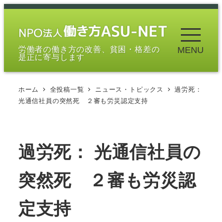
メ
イ
ン
労働者の働き方の改善、貧困・格差の
MENU
コ
是正に寄与します
ン
テ
ホーム
全投稿一覧
ニュース・トピックス
過労死：
ン
光通信社員の突然死 ２審も労災認定支持
ツ
へ
移
過労死： 光通信社員の
動
突然死 ２審も労災認
定支持