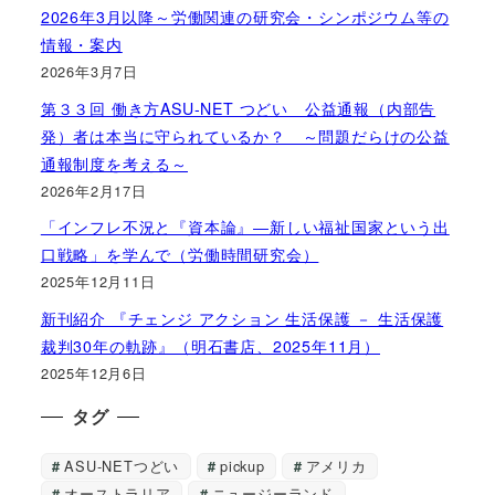
2026年3月以降～労働関連の研究会・シンポジウム等の
情報・案内
2026年3月7日
第３３回 働き方ASU-NET つどい 公益通報（内部告
発）者は本当に守られているか？ ～問題だらけの公益
通報制度を考える～
2026年2月17日
「インフレ不況と『資本論』―新しい福祉国家という出
口戦略」を学んで（労働時間研究会）
2025年12月11日
新刊紹介 『チェンジ アクション 生活保護 － 生活保護
裁判30年の軌跡』（明石書店、2025年11月）
2025年12月6日
タグ
ASU-NETつどい
pickup
アメリカ
オーストラリア
ニュージーランド