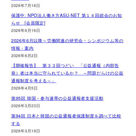
2026年7月16日
保護中: NPO法人働き方ASU-NET 第１４回総会のお知
らせ [会員限定]
2026年6月16日
2026年6月以降～労働関連の研究会・シンポジウム等の
情報・案内
2026年6月2日
【開催報告】 第３３回つどい 「公益通報（内部告
発）者は本当に守られているか？ ～問題だらけの公益
通報制度を考える～」
2026年4月5日
第95回 韓国・参与連帯の公益通報者支援活動
2026年3月23日
第94回 日本と韓国の公益通報者保護制度を調べて比較
する
2026年3月19日