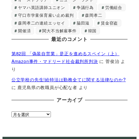
ヤマハ英語講師ユニオン
争議行為
労働組合
守口市学童保育雇い止め裁判
森岡孝二
森岡孝二の連続エッセイ
脇田滋
賃金窃盗
開催済
関大不当解雇事件
韓国
最近のコメント
第82回 「偽装自営業」是正を進めるスペイン（上）
Amazon事件・マドリード社会裁判所判決
に
菅俊治
よ
り
公立学校の先生!給特法は勤務全てに関する法律なのか?
に
鹿児島県の教職員が心配な者
より
アーカイブ
ア
ー
カ
イ