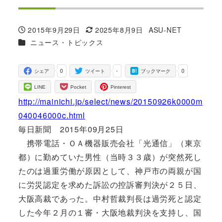
2015年9月29日
2025年8月9日
ASU-NET
投稿日
更新日
著
カテゴリー
ニュース・トピックス
者
0
-
0
シェア
ツイート
ブックマーク
LINE
Pocket
Pinterest
http://mainichi.jp/select/news/20150926k0000m
040046000c.html
毎日新聞 2015年09月25日
携帯電話・ＯＡ機器販売会社「光通信」（東京
都）に勤めていた男性（当時３３歳）が突然死し
たのは過重労働が原因として、神戸市の両親が国
に労災認定を求めた訴訟の控訴審判決が２５日、
大阪高裁であった。中村哲裁判長は過労死と認定
した今年２月の１審・大阪地裁判決を支持し、国