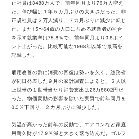
正社員は3483万人で、前年同月より76万人増え
た。伸び幅は１年５カ月ぶりの大きさだった。非
正規社員は２万人減り、７カ月ぶりに減少に転じ
た。また15〜64歳の人口に占める就業者の割合
を示す就業率は75.8％で、前年同月より0.8ポイ
ント上がった。比較可能な1968年以降で最高を
記録した。
雇用改善の割に消費の回復は勢いを欠く。総務省
が同日発表した９月の家計調査によると、２人以
上世帯の１世帯当たり消費支出は26万8802円だ
った。物価変動の影響を除いた実質で前年同月を
0.3％下回り、２カ月ぶりに減少した。
気温が高かった前年の反動で、エアコンなど家庭
用耐久財が17.9％減と大きく落ち込んだ。ゴルフ