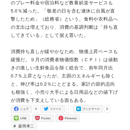
のプレー料金や宿泊料など教養娯楽サービスも
5.0％減った。「敬老の日を含む連休に台風が直
撃したため」（総務省）という。食料や衣料品へ
の支出は増えており、消費の基調判断は「持ち直
してきている」として据え置いた。
消費持ち直しが緩やかなため、物価上昇ペースも
緩慢だ。９月の消費者物価指数（ＣＰＩ）は値動
きの激しい生鮮食品を除く総合で、前年同月比
0.7％上昇となったが、主因のエネルギーも除く
と、伸び率は0.2％にとどまる。家計の節約志向
も根強く、小売り大手による日用品などの値下げ
が消費を下支えしている面もある。
0
-
0
シェア
ツイート
ブックマーク
LINE
Pocket
Pinterest
森岡孝二