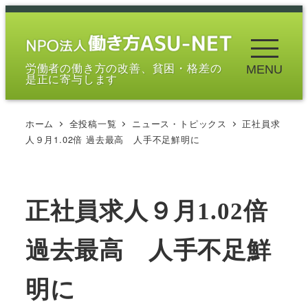
メ
イ
ン
労働者の働き方の改善、貧困・格差の
MENU
コ
是正に寄与します
ン
テ
ホーム
全投稿一覧
ニュース・トピックス
正社員求
ン
人９月1.02倍 過去最高 人手不足鮮明に
ツ
へ
移
正社員求人９月1.02倍
動
過去最高 人手不足鮮
明に