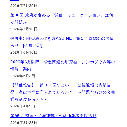
2026年7月25日
第96回 政府が進める「労使コミュニケーション」は何
が問題か
2026年7月16日
保護中: NPO法人働き方ASU-NET 第１４回総会のお知
らせ [会員限定]
2026年6月16日
2026年6月以降～労働関連の研究会・シンポジウム等の
情報・案内
2026年6月2日
【開催報告】 第３３回つどい 「公益通報（内部告
発）者は本当に守られているか？ ～問題だらけの公益
通報制度を考える～」
2026年4月5日
第95回 韓国・参与連帯の公益通報者支援活動
2026年3月23日