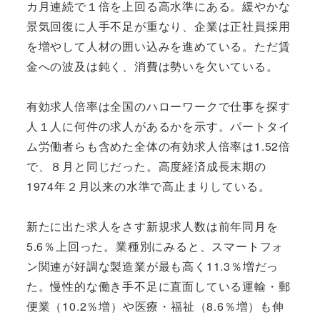
カ月連続で１倍を上回る高水準にある。緩やかな
景気回復に人手不足が重なり、企業は正社員採用
を増やして人材の囲い込みを進めている。ただ賃
金への波及は鈍く、消費は勢いを欠いている。
有効求人倍率は全国のハローワークで仕事を探す
人１人に何件の求人があるかを示す。パートタイ
ム労働者らも含めた全体の有効求人倍率は1.52倍
で、８月と同じだった。高度経済成長末期の
1974年２月以来の水準で高止まりしている。
新たに出た求人をさす新規求人数は前年同月を
5.6％上回った。業種別にみると、スマートフォ
ン関連が好調な製造業が最も高く11.3％増だっ
た。慢性的な働き手不足に直面している運輸・郵
便業（10.2％増）や医療・福祉（8.6％増）も伸