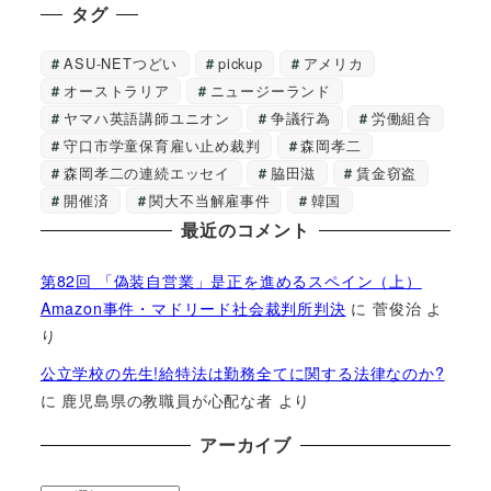
タグ
ASU-NETつどい
pickup
アメリカ
オーストラリア
ニュージーランド
ヤマハ英語講師ユニオン
争議行為
労働組合
守口市学童保育雇い止め裁判
森岡孝二
森岡孝二の連続エッセイ
脇田滋
賃金窃盗
開催済
関大不当解雇事件
韓国
最近のコメント
第82回 「偽装自営業」是正を進めるスペイン（上）
Amazon事件・マドリード社会裁判所判決
に
菅俊治
よ
り
公立学校の先生!給特法は勤務全てに関する法律なのか?
に
鹿児島県の教職員が心配な者
より
アーカイブ