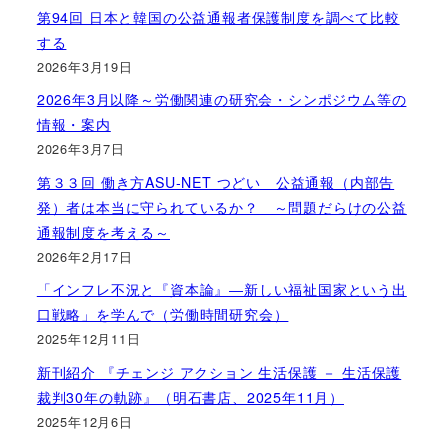
第94回 日本と韓国の公益通報者保護制度を調べて比較
する
2026年3月19日
2026年3月以降～労働関連の研究会・シンポジウム等の
情報・案内
2026年3月7日
第３３回 働き方ASU-NET つどい 公益通報（内部告
発）者は本当に守られているか？ ～問題だらけの公益
通報制度を考える～
2026年2月17日
「インフレ不況と『資本論』―新しい福祉国家という出
口戦略」を学んで（労働時間研究会）
2025年12月11日
新刊紹介 『チェンジ アクション 生活保護 － 生活保護
裁判30年の軌跡』（明石書店、2025年11月）
2025年12月6日