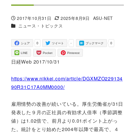
2017年10月31日
2025年8月9日
ASU-NET
投稿日
更新日
著
カテゴリー
ニュース・トピックス
者
0
-
0
シェア
ツイート
ブックマーク
LINE
Pocket
Pinterest
日経Web 2017/10/31
https://www.nikkei.com/article/DGXMZO229134
90R31C17A0MM0000/
雇用情勢の改善が続いている。厚生労働省が31日
発表した９月の正社員の有効求人倍率（季節調整
値）は1.02倍で、前月より0.01ポイント上がっ
た。統計をとり始めた2004年以降で最高で、４