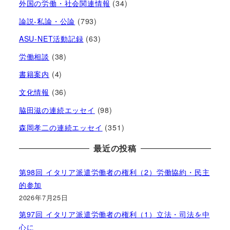
外国の労働・社会関連情報
(34)
論説-私論・公論
(793)
ASU-NET活動記録
(63)
労働相談
(38)
書籍案内
(4)
文化情報
(36)
脇田滋の連続エッセイ
(98)
森岡孝二の連続エッセイ
(351)
最近の投稿
第98回 イタリア派遣労働者の権利（2）労働協約・民主
的参加
2026年7月25日
第97回 イタリア派遣労働者の権利（1）立法・司法を中
心に