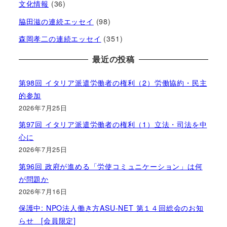
文化情報
(36)
脇田滋の連続エッセイ
(98)
森岡孝二の連続エッセイ
(351)
最近の投稿
第98回 イタリア派遣労働者の権利（2）労働協約・民主
的参加
2026年7月25日
第97回 イタリア派遣労働者の権利（1）立法・司法を中
心に
2026年7月25日
第96回 政府が進める「労使コミュニケーション」は何
が問題か
2026年7月16日
保護中: NPO法人働き方ASU-NET 第１４回総会のお知
らせ [会員限定]