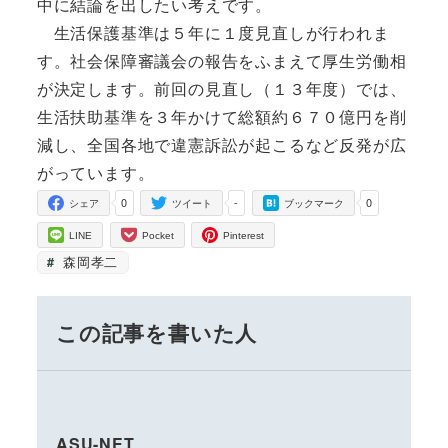
中に結論を出したい考えです。
生活保護基準は５年に１度見直しが行われま
す。社会保障審議会の報告をふまえて厚生労働相
が決定します。前回の見直し（１３年度）では、
生活扶助基準を３年かけて総額約６７０億円を削
減し、全国各地で違憲訴訟が起こるなど反発が広
がっています。
0
-
0
シェア
ツイート
ブックマーク
LINE
Pocket
Pinterest
森岡孝二
この記事を書いた人
ASU-NET