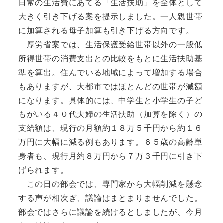
日常の生活費にあてる「生活扶助」を全体として
大きく引き下げる案を提示しました。一人親世帯
に加算される母子加算も引き下げる方向です。
厚労省案では、生活保護受給世帯以外の一般低
所得世帯の消費支出との比較をもとに生活扶助基
準を算出。住んでいる地域によって増加する場合
もありますが、大都市ではほとんどの世帯が減額
になります。具体的には、中学生と小学生の子ど
もがいる４０代夫婦の生活扶助（加算を除く）の
支給額は、現行の月額約１８万５千円から約１６
万円に大幅に減る例もあります。６５歳の高齢単
身者も、現行月約８万円から７万３千円に引き下
げられます。
この日の部会では、専門家から大幅削減を懸念
する声が相次ぎ、議論はまとまりませんでした。
部会ではさらに議論を続けるとしましたが、今月