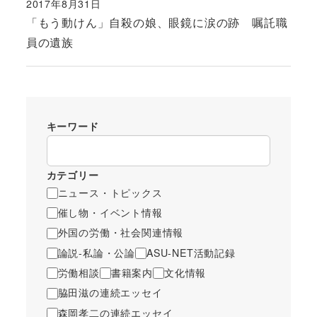
2017年8月31日
投稿日
「もう動けん」自殺の娘、眼鏡に涙の跡 嘱託職
員の遺族
キーワード
カテゴリー
ニュース・トピックス
催し物・イベント情報
外国の労働・社会関連情報
論説-私論・公論
ASU-NET活動記録
労働相談
書籍案内
文化情報
脇田滋の連続エッセイ
森岡孝二の連続エッセイ