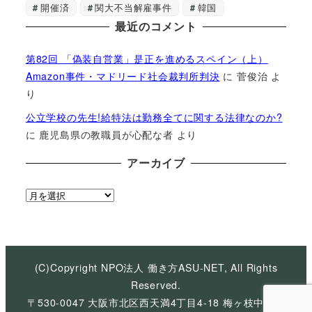
開催済
関大不当解雇事件
韓国
最近のコメント
第82回 「偽装自営業」是正を進めるスペイン（上）
Amazon事件・マドリード社会裁判所判決
に
菅俊治
よ
り
公立学校の先生!給特法は勤務全てに関する法律なのか?
に
鹿児島県の教職員が心配な者
より
アーカイブ
ア
ー
カ
イ
ブ
(C)Copyright NPO法人 働き方ASU-NET, All Rights
Reserved.
〒530-0047 大阪市北区西天満4丁目4-18 梅ヶ枝中央ビ