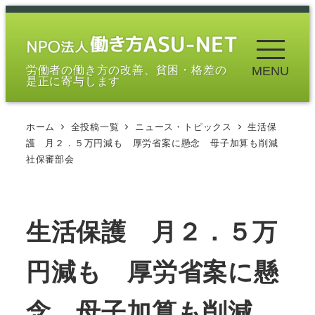
メ
イ
ン
労働者の働き方の改善、貧困・格差の
MENU
コ
是正に寄与します
ン
テ
ホーム
全投稿一覧
ニュース・トピックス
生活保
ン
護 月２．５万円減も 厚労省案に懸念 母子加算も削減
ツ
社保審部会
へ
移
動
生活保護 月２．５万
円減も 厚労省案に懸
念 母子加算も削減