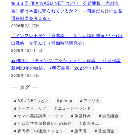
第３３回 働き方ASU-NET つどい 公益通報（内部告
発）者は本当に守られているか？ ～問題だらけの公益
通報制度を考える～
2026年2月17日
「インフレ不況と『資本論』―新しい福祉国家という出
口戦略」を学んで（労働時間研究会）
2025年12月11日
新刊紹介 『チェンジ アクション 生活保護 － 生活保護
裁判30年の軌跡』（明石書店、2025年11月）
2025年12月6日
タグ
ASU-NETつどい
pickup
アメリカ
オーストラリア
ニュージーランド
ヤマハ英語講師ユニオン
争議行為
労働組合
守口市学童保育雇い止め裁判
森岡孝二
森岡孝二の連続エッセイ
脇田滋
賃金窃盗