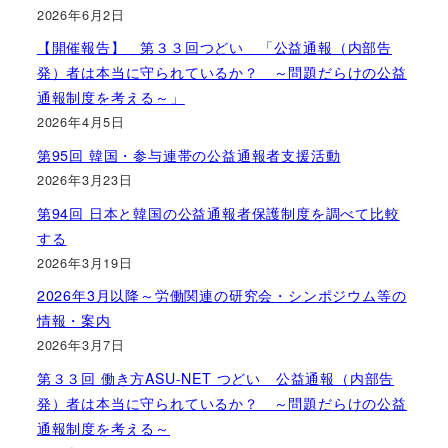
2026年6月2日
【開催報告】 第３３回つどい 「公益通報（内部告
発）者は本当に守られているか？ ～問題だらけの公益
通報制度を考える～」
2026年4月5日
第95回 韓国・参与連帯の公益通報者支援活動
2026年3月23日
第94回 日本と韓国の公益通報者保護制度を調べて比較
する
2026年3月19日
2026年3月以降～労働関連の研究会・シンポジウム等の
情報・案内
2026年3月7日
第３３回 働き方ASU-NET つどい 公益通報（内部告
発）者は本当に守られているか？ ～問題だらけの公益
通報制度を考える～