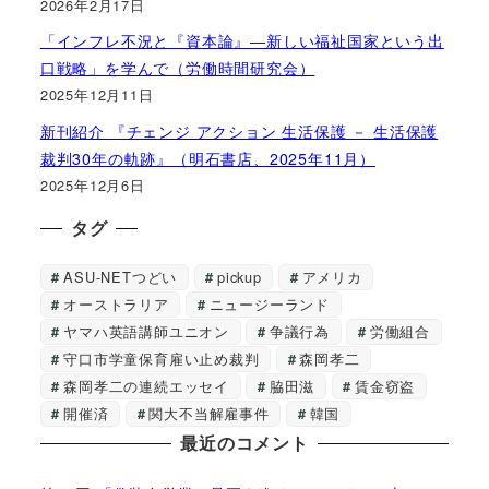
2026年2月17日
「インフレ不況と『資本論』―新しい福祉国家という出
口戦略」を学んで（労働時間研究会）
2025年12月11日
新刊紹介 『チェンジ アクション 生活保護 － 生活保護
裁判30年の軌跡』（明石書店、2025年11月）
2025年12月6日
タグ
ASU-NETつどい
pickup
アメリカ
オーストラリア
ニュージーランド
ヤマハ英語講師ユニオン
争議行為
労働組合
守口市学童保育雇い止め裁判
森岡孝二
森岡孝二の連続エッセイ
脇田滋
賃金窃盗
開催済
関大不当解雇事件
韓国
最近のコメント