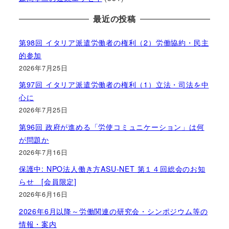
最近の投稿
第98回 イタリア派遣労働者の権利（2）労働協約・民主
的参加
2026年7月25日
第97回 イタリア派遣労働者の権利（1）立法・司法を中
心に
2026年7月25日
第96回 政府が進める「労使コミュニケーション」は何
が問題か
2026年7月16日
保護中: NPO法人働き方ASU-NET 第１４回総会のお知
らせ [会員限定]
2026年6月16日
2026年6月以降～労働関連の研究会・シンポジウム等の
情報・案内