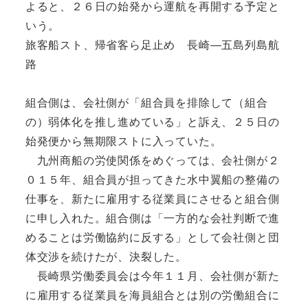
よると、２６日の始発から運航を再開する予定と
いう。
旅客船スト、帰省客ら足止め 長崎―五島列島航
路
組合側は、会社側が「組合員を排除して（組合
の）弱体化を推し進めている」と訴え、２５日の
始発便から無期限ストに入っていた。
九州商船の労使関係をめぐっては、会社側が２
０１５年、組合員が担ってきた水中翼船の整備の
仕事を、新たに雇用する従業員にさせると組合側
に申し入れた。組合側は「一方的な会社判断で進
めることは労働協約に反する」として会社側と団
体交渉を続けたが、決裂した。
長崎県労働委員会は今年１１月、会社側が新た
に雇用する従業員を海員組合とは別の労働組合に