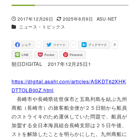
2017年12月26日
2025年8月9日
ASU-NET
投稿日
更新日
著
カテゴリー
ニュース・トピックス
者
-
-
0
シェア
ツイート
ブックマーク
LINE
Pocket
Pinterest
朝日DIGITAL 2017年12月25日1
https://digital.asahi.com/articles/ASKDT62XHK
DTTOLB00Z.html
長崎市や長崎県佐世保市と五島列島を結ぶ九州
商船（長崎市）の旅客船全便が２５日朝から船員
のストライキのため運休していた問題で、船員が
加盟する全日本海員組合長崎支部は２５日午後、
ストを解除したことを明らかにした。九州商船に