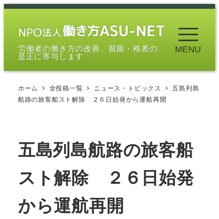
メ
イ
ン
労働者の働き方の改善、貧困・格差の
MENU
コ
是正に寄与します
ン
テ
ホーム
全投稿一覧
ニュース・トピックス
五島列島
ン
航路の旅客船スト解除 ２６日始発から運航再開
ツ
へ
移
五島列島航路の旅客船
動
スト解除 ２６日始発
から運航再開