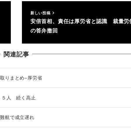
新しい投稿
安倍首相、責任は厚労省と認識 裁量労
の答弁撤回
関連記事
取りまとめ−厚労省
４５人 続く高止
保難航で成立遅れ