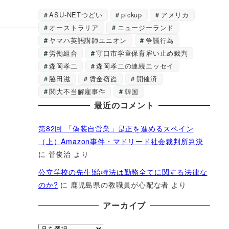
ASU-NETつどい
pickup
アメリカ
オーストラリア
ニュージーランド
ヤマハ英語講師ユニオン
争議行為
労働組合
守口市学童保育雇い止め裁判
森岡孝二
森岡孝二の連続エッセイ
脇田滋
賃金窃盗
開催済
関大不当解雇事件
韓国
最近のコメント
第82回 「偽装自営業」是正を進めるスペイン
（上）Amazon事件・マドリード社会裁判所判決
に
菅俊治
より
公立学校の先生!給特法は勤務全てに関する法律な
のか?
に
鹿児島県の教職員が心配な者
より
アーカイブ
ア