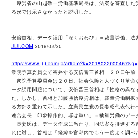
厚労省の山越敬一労働基準局長は、法案を審査した労
る形では示さなかったと説明した。
安倍首相、データ誤用「深くおわび」＝裁量労働、法
JIJI.COM
2018/02/20
https://www.jiji.com/jc/article?k=2018022000457&g=
衆院予算委員会で答弁する安倍晋三首相＝２０日午前
衆院予算委員会は２０日、社会保障と人づくり革命な
ータ誤用問題について、安倍晋三首相は「性格の異な
た。しかし、首相と加藤勝信厚労相は、裁量労働制拡
る方針を重ねて示した。立憲民主党の長妻昭代表代行
連合会長「印象操作的、罪は重い」＝裁量労働のデー
長妻氏は、データ作成に当たり、同法案を推進する首
れに対し、首相は「経緯を官邸内でもう一度よく調べ