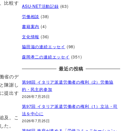
、比較す
ASU-NET活動記録
(63)
労働相談
(38)
書籍案内
(4)
文化情報
(36)
脇田滋の連続エッセイ
(98)
森岡孝二の連続エッセイ
(351)
最近の投稿
働省のデ
第98回 イタリア派遣労働者の権利（2）労働協
と陳謝し
約・民主的参加
に提出す
2026年7月25日
第97回 イタリア派遣労働者の権利（1）立法・司
法を中心に
追及。こ
2026年7月25日
した。
第96回 政府が進める「労使コミュニケーション」