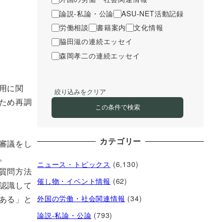
論説-私論・公論
ASU-NET活動記録
労働相談
書籍案内
文化情報
脇田滋の連続エッセイ
森岡孝二の連続エッセイ
用に関
絞り込みをクリア
ため再調
この条件で検索
カテゴリー
審議をし
。
ニュース・トピックス
(6,130)
質問方法
催し物・イベント情報
(62)
認識して
外国の労働・社会関連情報
(34)
ある」と
論説-私論・公論
(793)