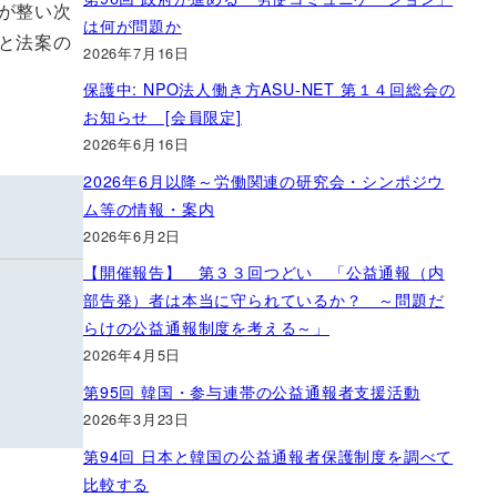
が整い次
は何が問題か
と法案の
2026年7月16日
保護中: NPO法人働き方ASU-NET 第１４回総会の
お知らせ [会員限定]
2026年6月16日
2026年6月以降～労働関連の研究会・シンポジウ
ム等の情報・案内
2026年6月2日
【開催報告】 第３３回つどい 「公益通報（内
部告発）者は本当に守られているか？ ～問題だ
らけの公益通報制度を考える～」
2026年4月5日
第95回 韓国・参与連帯の公益通報者支援活動
2026年3月23日
第94回 日本と韓国の公益通報者保護制度を調べて
比較する