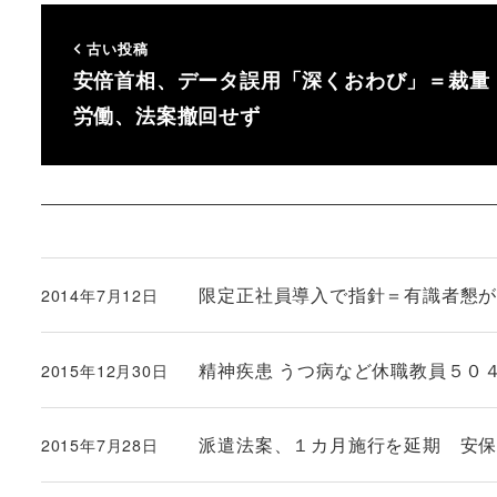
古い投稿
安倍首相、データ誤用「深くおわび」＝裁量
労働、法案撤回せず
限定正社員導入で指針＝有識者懇が
2014年7月12日
投稿日
精神疾患 うつ病など休職教員５０
2015年12月30日
投稿日
派遣法案、１カ月施行を延期 安
2015年7月28日
投稿日