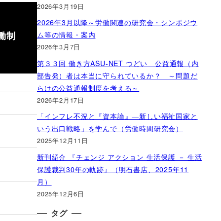
2026年3月19日
2026年3月以降～労働関連の研究会・シンポジウ
働制
ム等の情報・案内
2026年3月7日
第３３回 働き方ASU-NET つどい 公益通報（内
部告発）者は本当に守られているか？ ～問題だ
らけの公益通報制度を考える～
2026年2月17日
「インフレ不況と『資本論』―新しい福祉国家と
いう出口戦略」を学んで（労働時間研究会）
2025年12月11日
新刊紹介 『チェンジ アクション 生活保護 － 生活
保護裁判30年の軌跡』（明石書店、2025年11
月）
2025年12月6日
タグ