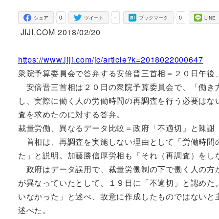
者
0
-
0
シェア
ツイート
ブックマーク
LINE
JIJI.COM 2018/02/20
https://www.jiji.com/jc/article?k=2018022000647
衆院予算委員会で答弁する安倍晋三首相＝２０日午後
安倍晋三首相は２０日の衆院予算委員会で、「働き方
し、実際に働く人の労働時間の再調査を行う必要はな
査を求めたのに対する答弁。
裁量労働、異なるデータ比較＝政府「不適切」と陳謝
首相は、再調査を実施しない理由として「労働時間の
た」と説明。加藤勝信厚労相も「それ（再調査）をし
政府はデータ誤用で、裁量労働制の下で働く人の方が
が異なっていたとして、１９日に「不適切」と認めた
いなかった」と述べ、故意に作成したものではないと
述べた。