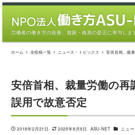
メ
イ
ン
コ
労働者の働き方の改善、貧困・格差の是正に寄与しま
ン
テ
ホーム
全投稿一覧
ニュース・トピックス
安倍首相、裁
ン
ツ
へ
移
安倍首相、裁量労働の再
動
誤用で故意否定
カテゴリ
2018年2月21日
2025年8月9日
ASU-NET
ニュー
投稿日
更新日
著