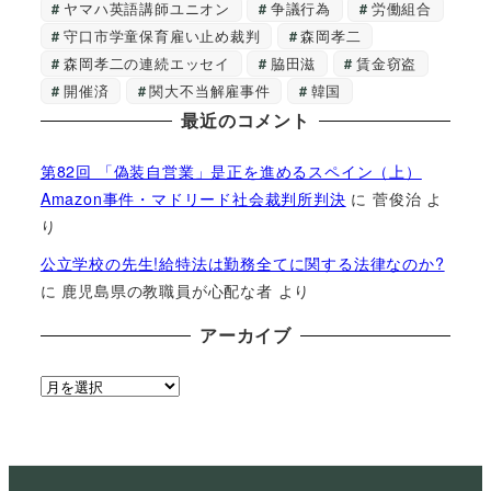
ヤマハ英語講師ユニオン
争議行為
労働組合
守口市学童保育雇い止め裁判
森岡孝二
森岡孝二の連続エッセイ
脇田滋
賃金窃盗
開催済
関大不当解雇事件
韓国
最近のコメント
第82回 「偽装自営業」是正を進めるスペイン（上）
Amazon事件・マドリード社会裁判所判決
に
菅俊治
よ
り
公立学校の先生!給特法は勤務全てに関する法律なのか?
に
鹿児島県の教職員が心配な者
より
アーカイブ
ア
ー
カ
イ