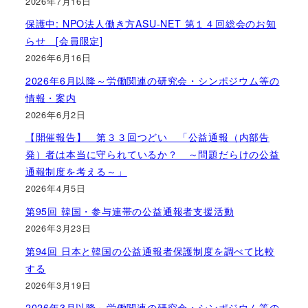
2026年7月16日
保護中: NPO法人働き方ASU-NET 第１４回総会のお知
らせ [会員限定]
2026年6月16日
2026年6月以降～労働関連の研究会・シンポジウム等の
情報・案内
2026年6月2日
【開催報告】 第３３回つどい 「公益通報（内部告
発）者は本当に守られているか？ ～問題だらけの公益
通報制度を考える～」
2026年4月5日
第95回 韓国・参与連帯の公益通報者支援活動
2026年3月23日
第94回 日本と韓国の公益通報者保護制度を調べて比較
する
2026年3月19日
2026年3月以降～労働関連の研究会・シンポジウム等の