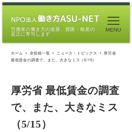
メ
イ
ン
労働者の働き方の改善、貧困・格差の
MENU
コ
是正に寄与します
ン
テ
ホーム
全投稿一覧
ニュース・トピックス
厚労省
ン
最低賃金の調査で、また、大きなミス（5/15）
ツ
へ
移
厚労省 最低賃金の調査
動
で、また、大きなミス
（5/15）