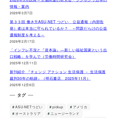
情報・案内
2026年3月7日
第３３回 働き方ASU-NET つどい 公益通報（内部告
発）者は本当に守られているか？ ～問題だらけの公益
通報制度を考える～
2026年2月17日
「インフレ不況と『資本論』―新しい福祉国家という出
口戦略」を学んで（労働時間研究会）
2025年12月11日
新刊紹介 『チェンジ アクション 生活保護 － 生活保護
裁判30年の軌跡』（明石書店、2025年11月）
2025年12月6日
タグ
ASU-NETつどい
pickup
アメリカ
オーストラリア
ニュージーランド