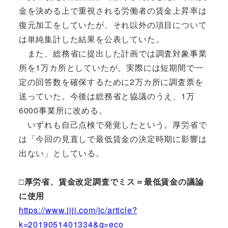
金を決める上で重視される労働者の賃金上昇率は
復元加工をしていたが、それ以外の項目について
は単純集計した結果を公表していた。
また、総務省に提出した計画では調査対象事業
所を1万カ所としていたが、実際には短期間で一
定の回答数を確保するために2万カ所に調査票を
送っていた。今後は総務省と協議のうえ、1万
6000事業所に改める。
いずれも自己点検で発覚したという。厚労省で
は「今回の見直しで最低賃金の決定時期に影響は
出ない」としている。
□厚労省、賃金改定調査でミス＝最低賃金の議論
に使用
https://www.jiji.com/jc/article?
k=2019051401334&g=eco