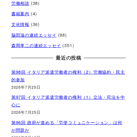
労働相談
(38)
書籍案内
(4)
文化情報
(36)
脇田滋の連続エッセイ
(98)
森岡孝二の連続エッセイ
(351)
最近の投稿
第98回 イタリア派遣労働者の権利（2）労働協約・民主
的参加
2026年7月25日
第97回 イタリア派遣労働者の権利（1）立法・司法を中
心に
2026年7月25日
第96回 政府が進める「労使コミュニケーション」は何
が問題か