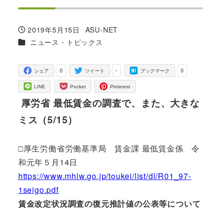
2019年5月15日
ASU-NET
投稿日
著
カテゴリー
ニュース・トピックス
者
0
-
0
シェア
ツイート
ブックマーク
LINE
Pocket
Pinterest
厚労省 最低賃金の調査で、また、大きな
ミス（5/15）
□厚生労働省労働基準局 賃金課 最低賃金係 令
和元年５月14日
https://www.mhlw.go.jp/toukei/list/dl/R01_97-
1seigo.pdf
賃金改定状況調査の復元推計値の公表等について