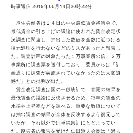
時事通信 2019年05月14日20時22分
厚生労働省は１４日の中央最低賃金審議会で、
最低賃金の引き上げの議論に使われた賃金改定状
況調査に関連し、抽出した数値を全数に近づける
復元処理を行わないなどのミスがあったと報告し
た。調査計画の対象だった１万事業所の倍、２万
事業所に調査票を送付しており、委員からは「計
画通りに調査が実施されていなかったのは大変遺
憾だ」との批判が出た。
賃金改定調査は国の一般統計で、春闘の結果を
最低賃金の議論に反映させるため、毎年の賃金の
水準や上昇率などを調べる。重要な数値について
は抽出調査の結果が全体を反映するよう復元して
いたが、それ以外では単純集計にとどまってい
た。厚労省の報告を受けた仁田道夫会長は「過去