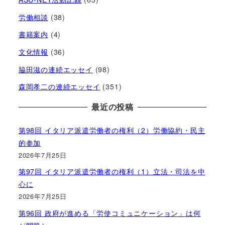
労働相談
(38)
書籍案内
(4)
文化情報
(36)
脇田滋の連続エッセイ
(98)
森岡孝二の連続エッセイ
(351)
最近の投稿
第98回 イタリア派遣労働者の権利（2）労働協約・民主
的参加
2026年7月25日
第97回 イタリア派遣労働者の権利（1）立法・司法を中
心に
2026年7月25日
第96回 政府が進める「労使コミュニケーション」は何