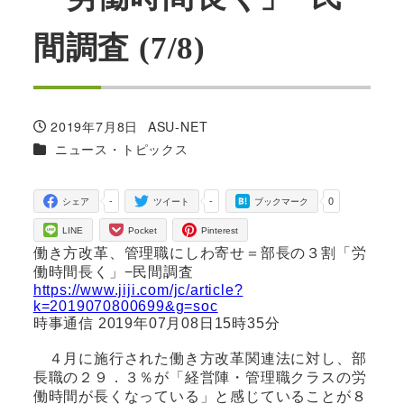
間調査 (7/8)
2019年7月8日
ASU-NET
投稿日
著
カテゴリー
ニュース・トピックス
者
-
-
0
シェア
ツイート
ブックマーク
LINE
Pocket
Pinterest
働き方改革、管理職にしわ寄せ＝部長の３割「労
働時間長く」−民間調査
https://www.jiji.com/jc/article?
k=2019070800699&g=soc
時事通信 2019年07月08日15時35分
４月に施行された働き方改革関連法に対し、部
長職の２９．３％が「経営陣・管理職クラスの労
働時間が長くなっている」と感じていることが８