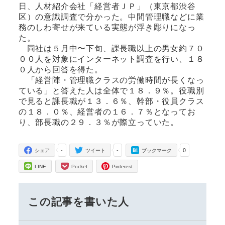
日、人材紹介会社「経営者ＪＰ」（東京都渋谷
区）の意識調査で分かった。中間管理職などに業
務のしわ寄せが来ている実態が浮き彫りになっ
た。
同社は５月中〜下旬、課長職以上の男女約７０
００人を対象にインターネット調査を行い、１８
０人から回答を得た。
「経営陣・管理職クラスの労働時間が長くなっ
ている」と答えた人は全体で１８．９％。役職別
で見ると課長職が１３．６％、幹部・役員クラス
の１８．０％、経営者の１６．７％となってお
り、部長職の２９．３％が際立っていた。
-
-
0
シェア
ツイート
ブックマーク
LINE
Pocket
Pinterest
この記事を書いた人