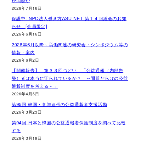
が問題か
2026年7月16日
保護中: NPO法人働き方ASU-NET 第１４回総会のお知
らせ [会員限定]
2026年6月16日
2026年6月以降～労働関連の研究会・シンポジウム等の
情報・案内
2026年6月2日
【開催報告】 第３３回つどい 「公益通報（内部告
発）者は本当に守られているか？ ～問題だらけの公益
通報制度を考える～」
2026年4月5日
第95回 韓国・参与連帯の公益通報者支援活動
2026年3月23日
第94回 日本と韓国の公益通報者保護制度を調べて比較
する
2026年3月19日