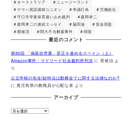
オーストラリア
ニュージーランド
ヤマハ英語講師ユニオン
争議行為
労働組合
守口市学童保育雇い止め裁判
森岡孝二
森岡孝二の連続エッセイ
脇田滋
賃金窃盗
開催済
関大不当解雇事件
韓国
最近のコメント
第82回 「偽装自営業」是正を進めるスペイン（上）
Amazon事件・マドリード社会裁判所判決
に
菅俊治
よ
り
公立学校の先生!給特法は勤務全てに関する法律なのか?
に
鹿児島県の教職員が心配な者
より
アーカイブ
ア
ー
カ