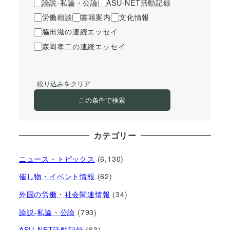
論説-私論・公論
ASU-NET活動記録
労働相談
書籍案内
文化情報
脇田滋の連続エッセイ
森岡孝二の連続エッセイ
絞り込みをクリア
この条件で検索
カテゴリー
ニュース・トピックス
(6,130)
催し物・イベント情報
(62)
外国の労働・社会関連情報
(34)
論説-私論・公論
(793)
ASU-NET活動記録
(63)