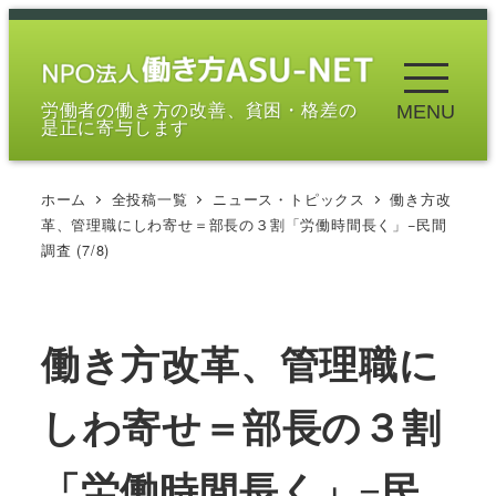
メ
イ
ン
労働者の働き方の改善、貧困・格差の
MENU
コ
是正に寄与します
ン
テ
ホーム
全投稿一覧
ニュース・トピックス
働き方改
ン
革、管理職にしわ寄せ＝部長の３割「労働時間長く」−民間
ツ
調査 (7/8)
へ
移
動
働き方改革、管理職に
しわ寄せ＝部長の３割
「労働時間長く」−民