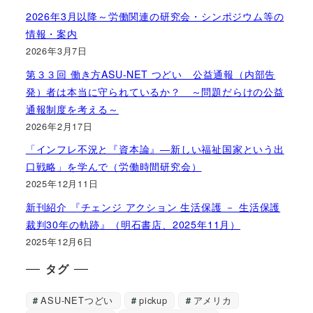
2026年3月以降～労働関連の研究会・シンポジウム等の
情報・案内
2026年3月7日
第３３回 働き方ASU-NET つどい 公益通報（内部告
発）者は本当に守られているか？ ～問題だらけの公益
通報制度を考える～
2026年2月17日
「インフレ不況と『資本論』―新しい福祉国家という出
口戦略」を学んで（労働時間研究会）
2025年12月11日
新刊紹介 『チェンジ アクション 生活保護 － 生活保護
裁判30年の軌跡』（明石書店、2025年11月）
2025年12月6日
タグ
ASU-NETつどい
pickup
アメリカ