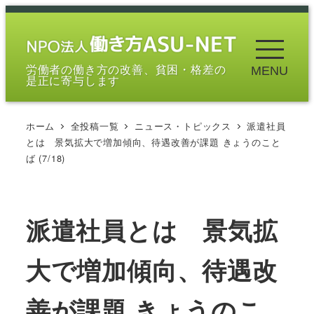
メ
イ
ン
労働者の働き方の改善、貧困・格差の
MENU
コ
是正に寄与します
ン
テ
ホーム
全投稿一覧
ニュース・トピックス
派遣社員
ン
とは 景気拡大で増加傾向、待遇改善が課題 きょうのこと
ツ
ば (7/18)
へ
移
動
派遣社員とは 景気拡
大で増加傾向、待遇改
善が課題 きょうのこ