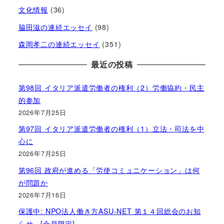
文化情報
(36)
脇田滋の連続エッセイ
(98)
森岡孝二の連続エッセイ
(351)
最近の投稿
第98回 イタリア派遣労働者の権利（2）労働協約・民主
的参加
2026年7月25日
第97回 イタリア派遣労働者の権利（1）立法・司法を中
心に
2026年7月25日
第96回 政府が進める「労使コミュニケーション」は何
が問題か
2026年7月16日
保護中: NPO法人働き方ASU-NET 第１４回総会のお知
らせ [会員限定]