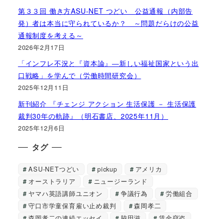
第３３回 働き方ASU-NET つどい 公益通報（内部告
発）者は本当に守られているか？ ～問題だらけの公益
通報制度を考える～
2026年2月17日
「インフレ不況と『資本論』―新しい福祉国家という出
口戦略」を学んで（労働時間研究会）
2025年12月11日
新刊紹介 『チェンジ アクション 生活保護 － 生活保護
裁判30年の軌跡』（明石書店、2025年11月）
2025年12月6日
タグ
ASU-NETつどい
pickup
アメリカ
オーストラリア
ニュージーランド
ヤマハ英語講師ユニオン
争議行為
労働組合
守口市学童保育雇い止め裁判
森岡孝二
森岡孝二の連続エッセイ
脇田滋
賃金窃盗