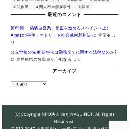
開催済
関大不当解雇事件
韓国
最近のコメント
第82回 「偽装自営業」是正を進めるスペイン（上）
Amazon事件・マドリード社会裁判所判決
に
菅俊治
よ
り
公立学校の先生!給特法は勤務全てに関する法律なのか?
に
鹿児島県の教職員が心配な者
より
アーカイブ
ア
ー
カ
イ
ブ
(C)Copyright NPO法人 働き方ASU-NET, All Rights
Reserved.
〒530-0047 大阪市北区西天満4丁目4-18 梅ヶ枝中央ビ