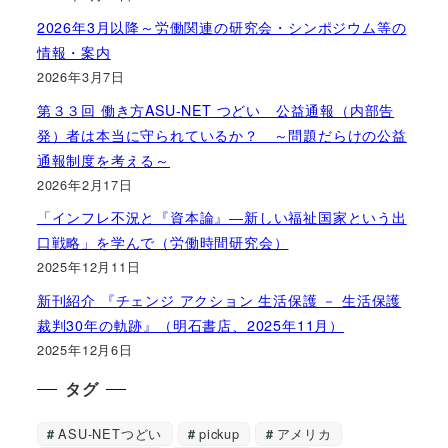
2026年3月以降～労働関連の研究会・シンポジウム等の
情報・案内
2026年3月7日
第３３回 働き方ASU-NET つどい 公益通報（内部告
発）者は本当に守られているか？ ～問題だらけの公益
通報制度を考える～
2026年2月17日
「インフレ不況と『資本論』―新しい福祉国家という出
口戦略」を学んで（労働時間研究会）
2025年12月11日
新刊紹介 『チェンジ アクション 生活保護 － 生活保護
裁判30年の軌跡』（明石書店、2025年11月）
2025年12月6日
タグ
ASU-NETつどい
pickup
アメリカ