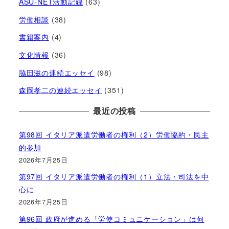
ASU-NET活動記録
(63)
労働相談
(38)
書籍案内
(4)
文化情報
(36)
脇田滋の連続エッセイ
(98)
森岡孝二の連続エッセイ
(351)
最近の投稿
第98回 イタリア派遣労働者の権利（2）労働協約・民主
的参加
2026年7月25日
第97回 イタリア派遣労働者の権利（1）立法・司法を中
心に
2026年7月25日
第96回 政府が進める「労使コミュニケーション」は何