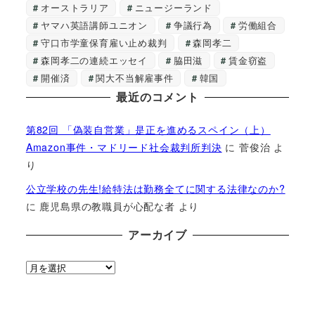
オーストラリア
ニュージーランド
ヤマハ英語講師ユニオン
争議行為
労働組合
守口市学童保育雇い止め裁判
森岡孝二
森岡孝二の連続エッセイ
脇田滋
賃金窃盗
開催済
関大不当解雇事件
韓国
最近のコメント
第82回 「偽装自営業」是正を進めるスペイン（上）
Amazon事件・マドリード社会裁判所判決
に
菅俊治
よ
り
公立学校の先生!給特法は勤務全てに関する法律なのか?
に
鹿児島県の教職員が心配な者
より
アーカイブ
ア
ー
カ