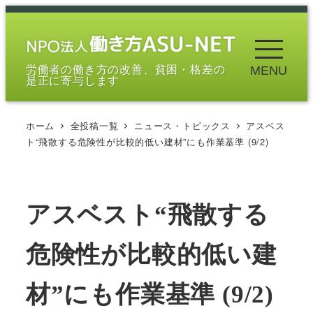
メ
イ
ン
労働者の働き方の改善、貧困・格差の
MENU
コ
是正に寄与します
ン
テ
ホーム
全投稿一覧
ニュース・トピックス
アスベス
ン
ト“飛散する危険性が比較的低い建材”にも作業基準 (9/2)
ツ
へ
移
アスベスト“飛散する
動
危険性が比較的低い建
材”にも作業基準 (9/2)