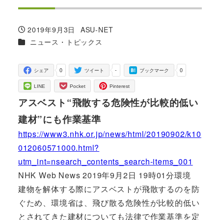
2019年9月3日
ASU-NET
投稿日
著
カテゴリー
ニュース・トピックス
者
0
-
0
シェア
ツイート
ブックマーク
LINE
Pocket
Pinterest
アスベスト“飛散する危険性が比較的低い
建材”にも作業基準
https://www3.nhk.or.jp/news/html/20190902/k10
012060571000.html?
utm_int=nsearch_contents_search-items_001
NHK Web News 2019年9月2日 19時01分環境
建物を解体する際にアスベストが飛散するのを防
ぐため、環境省は、飛び散る危険性が比較的低い
とされてきた建材についても法律で作業基準を定