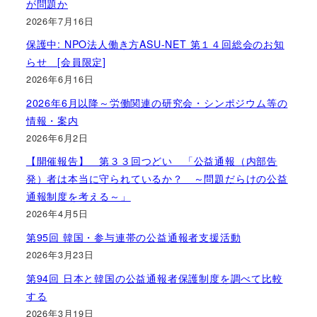
が問題か
2026年7月16日
保護中: NPO法人働き方ASU-NET 第１４回総会のお知
らせ [会員限定]
2026年6月16日
2026年6月以降～労働関連の研究会・シンポジウム等の
情報・案内
2026年6月2日
【開催報告】 第３３回つどい 「公益通報（内部告
発）者は本当に守られているか？ ～問題だらけの公益
通報制度を考える～」
2026年4月5日
第95回 韓国・参与連帯の公益通報者支援活動
2026年3月23日
第94回 日本と韓国の公益通報者保護制度を調べて比較
する
2026年3月19日