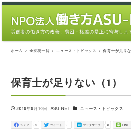
メ
イ
ン
コ
労働者の働き方の改善、貧困・格差の是正に寄与しま
ン
テ
ホーム
全投稿一覧
ニュース・トピックス
保育士が足りない
ン
ツ
へ
移
保育士が足りない（1） 「
動
カテゴリー
2019年9月10日
ASU-NET
ニュース・トピックス
投稿日
著
者
0
-
0
シェア
ツイート
ブックマーク
LINE