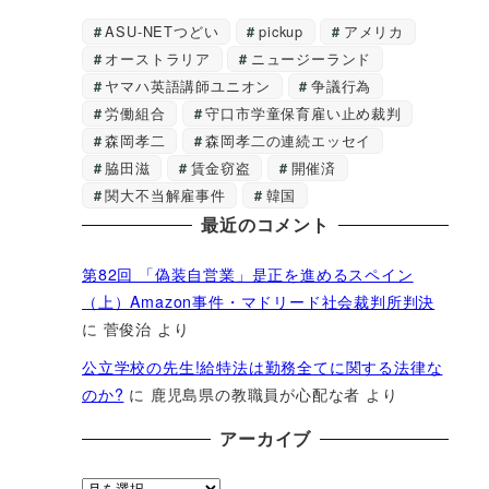
ASU-NETつどい
pickup
アメリカ
オーストラリア
ニュージーランド
ヤマハ英語講師ユニオン
争議行為
労働組合
守口市学童保育雇い止め裁判
森岡孝二
森岡孝二の連続エッセイ
脇田滋
賃金窃盗
開催済
関大不当解雇事件
韓国
最近のコメント
第82回 「偽装自営業」是正を進めるスペイン
（上）Amazon事件・マドリード社会裁判所判決
に
菅俊治
より
公立学校の先生!給特法は勤務全てに関する法律な
のか?
に
鹿児島県の教職員が心配な者
より
アーカイブ
ア