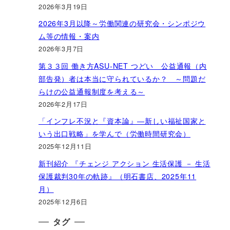
2026年3月19日
2026年3月以降～労働関連の研究会・シンポジウ
ム等の情報・案内
2026年3月7日
第３３回 働き方ASU-NET つどい 公益通報（内
部告発）者は本当に守られているか？ ～問題だ
らけの公益通報制度を考える～
2026年2月17日
「インフレ不況と『資本論』―新しい福祉国家と
いう出口戦略」を学んで（労働時間研究会）
2025年12月11日
新刊紹介 『チェンジ アクション 生活保護 － 生活
保護裁判30年の軌跡』（明石書店、2025年11
月）
2025年12月6日
タグ