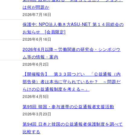
は何が問題か
2026年7月16日
保護中: NPO法人働き方ASU-NET 第１４回総会の
お知らせ [会員限定]
2026年6月16日
2026年6月以降～労働関連の研究会・シンポジウ
ム等の情報・案内
2026年6月2日
【開催報告】 第３３回つどい 「公益通報（内
部告発）者は本当に守られているか？ ～問題だ
らけの公益通報制度を考える～」
2026年4月5日
第95回 韓国・参与連帯の公益通報者支援活動
2026年3月23日
第94回 日本と韓国の公益通報者保護制度を調べて
比較する