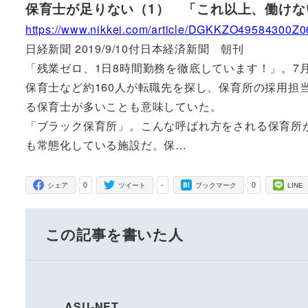
保育士が足りない（1） 「これ以上、働けな
https://www.nikkei.com/article/DGKKZO49584300
日経新聞 2019/9/10付日本経済新聞 朝刊
「残業ゼロ、1日8時間勤務を徹底しています！」。7
保育士など約160人が転職先を探し、保育所の採用担
る保育士が多いことも意味していた。
「ブラック保育所」。こんな呼ばれ方をされる保育所
も常態化している施設だ。保…
0
-
0
シェア
ツイート
ブックマーク
LINE
この記事を書いた人
ASU-NET