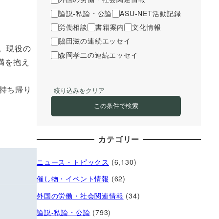
論説-私論・公論
ASU-NET活動記録
労働相談
書籍案内
文化情報
脇田滋の連続エッセイ
。現役の
森岡孝二の連続エッセイ
満を抱え
持ち帰り
絞り込みをクリア
この条件で検索
カテゴリー
ニュース・トピックス
(6,130)
催し物・イベント情報
(62)
外国の労働・社会関連情報
(34)
論説-私論・公論
(793)