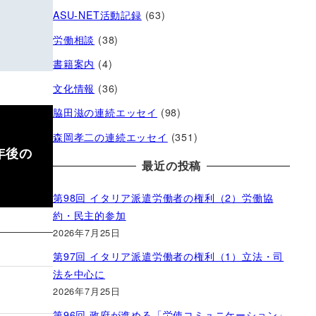
ASU-NET活動記録
(63)
労働相談
(38)
書籍案内
(4)
文化情報
(36)
脇田滋の連続エッセイ
(98)
森岡孝二の連続エッセイ
(351)
年後の
最近の投稿
第98回 イタリア派遣労働者の権利（2）労働協
約・民主的参加
2026年7月25日
第97回 イタリア派遣労働者の権利（1）立法・司
法を中心に
2026年7月25日
第96回 政府が進める「労使コミュニケーション」