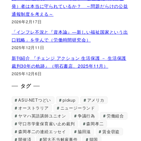
発）者は本当に守られているか？ ～問題だらけの公益
通報制度を考える～
2026年2月17日
「インフレ不況と『資本論』―新しい福祉国家という出
口戦略」を学んで（労働時間研究会）
2025年12月11日
新刊紹介 『チェンジ アクション 生活保護 － 生活保護
裁判30年の軌跡』（明石書店、2025年11月）
2025年12月6日
タグ
ASU-NETつどい
pickup
アメリカ
オーストラリア
ニュージーランド
ヤマハ英語講師ユニオン
争議行為
労働組合
守口市学童保育雇い止め裁判
森岡孝二
森岡孝二の連続エッセイ
脇田滋
賃金窃盗
開催済
関大不当解雇事件
韓国