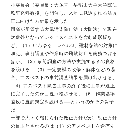
小委員会（委員長：大塚直・早稲田大学大学院法
務研究科教授）を開催し、来年に見込まれる法改
正に向けた方針案を示した。
同省が所管する大気汚染防止法（大防法）で現在
対象外となっているアスベストを含む成形板な
ど、（1）いわゆる「レベル3」建材を法の対象に
加え、事前調査や作業時の飛散防止を義務づける
ほか、（2）事前調査の方法や実施する者の資格
を設ける、（3）一定規模の改修・解体などの場
合、アスベストの事前調査結果を届け出させる、
（4）アスベスト除去工事の終了後に工事が適正
に完了したのか目視点検させる、（5）作業基準
違反に直罰規定を設ける──というのがその骨子
だ。
一部で大きく報じられた改正方針だが、改正方針
の目玉とされるのは（1）のアスベストを含有す