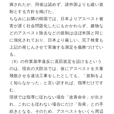
摘されたが、同省は認めず、諸外国よりも緩い規
制とする方針を掲げた。
ちなみにお隣の韓国では、日本よりアスベスト被
害が遅く社会問題化したにもかかわらず、建物な
どのアスベスト除去などの規制はほぼ米国と同じ
に強化されており、日本より厳しい。完了検査も
上記の発じんさせて実施する測定を義務づけてい
る。
（5）の作業基準違反に直罰規定を設けるという
のは、現在の大防法では、仮にアスベストを大量
飛散させる違法工事をしたとしても、「規制をよ
く知らなかった」と言い訳すれば、指導だけです
む。
現状では指導に従わない場合「改善命令」が出さ
れ、これにも従わない場合にだけ「告発」との手
続きとなる。そのため、アスベストをいくら周辺