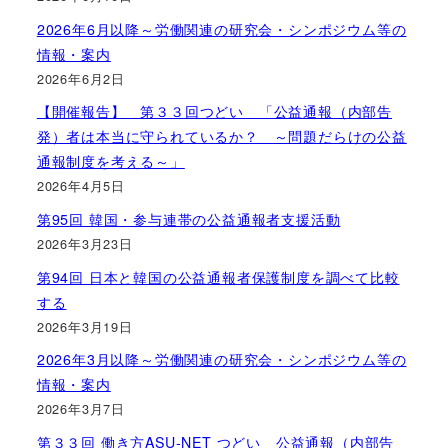
2026年6月以降～労働関連の研究会・シンポジウム等の
情報・案内
2026年6月2日
【開催報告】 第３３回つどい 「公益通報（内部告
発）者は本当に守られているか？ ～問題だらけの公益
通報制度を考える～」
2026年4月5日
第95回 韓国・参与連帯の公益通報者支援活動
2026年3月23日
第94回 日本と韓国の公益通報者保護制度を調べて比較
する
2026年3月19日
2026年3月以降～労働関連の研究会・シンポジウム等の
情報・案内
2026年3月7日
第３３回 働き方ASU-NET つどい 公益通報（内部告