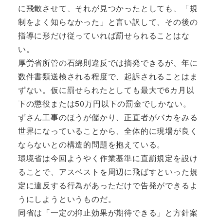
に飛散させて、それが見つかったとしても、「規
制をよく知らなかった」と言い訳して、その後の
指導に形だけ従っていれば罰せられることはな
い。
厚労省所管の石綿則違反では摘発できるが、年に
数件書類送検される程度で、起訴されることはま
ずない。仮に罰せられたとしても最大で6カ月以
下の懲役または50万円以下の罰金でしかない。
ずさん工事のほうが儲かり、正直者がバカをみる
世界になっていることから、全体的に現場が良く
ならないとの構造的問題を抱えている。
環境省は今回ようやく作業基準に直罰規定を設け
ることで、アスベストを周辺に飛ばすといった規
定に違反する行為があっただけで告発ができるよ
うにしようというものだ。
同省は「一定の抑止効果が期待できる」と方針案