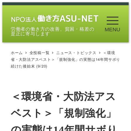
メ
イ
ン
労働者の働き方の改善、貧困・格差の
MENU
コ
是正に寄与します
ン
テ
ホーム
全投稿一覧
ニュース・トピックス
＜環境
ン
省・大防法アスベスト＞「規制強化」の実態は14年間サボり
ツ
続けた後始末 (9/20)
へ
移
動
＜環境省・大防法アス
ベスト＞「規制強化」
の実態は14年間サボり