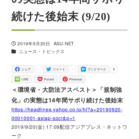
続けた後始末 (9/20)
2019年9月20日
ASU-NET
投稿日
著
カテゴリー
ニュース・トピックス
者
-
-
0
シェア
ツイート
ブックマーク
LINE
Pocket
Pinterest
＜環境省・大防法アスベスト＞「規制強
化」の実態は14年間サボり続けた後始末
https://headlines.yahoo.co.jp/hl?a=20190920-
00010001-asiap-soci&p=1
2019/9/20(金) 17:09配信アジアプレス・ネットワ
ーク