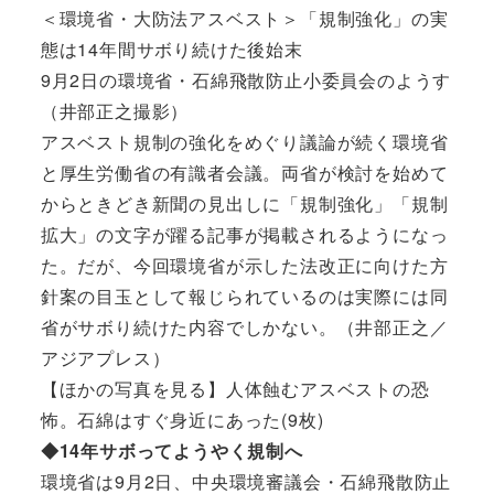
＜環境省・大防法アスベスト＞「規制強化」の実
態は14年間サボり続けた後始末
9月2日の環境省・石綿飛散防止小委員会のようす
（井部正之撮影）
アスベスト規制の強化をめぐり議論が続く環境省
と厚生労働省の有識者会議。両省が検討を始めて
からときどき新聞の見出しに「規制強化」「規制
拡大」の文字が躍る記事が掲載されるようになっ
た。だが、今回環境省が示した法改正に向けた方
針案の目玉として報じられているのは実際には同
省がサボり続けた内容でしかない。（井部正之／
アジアプレス）
【ほかの写真を見る】人体蝕むアスベストの恐
怖。石綿はすぐ身近にあった(9枚)
◆14年サボってようやく規制へ
環境省は9月2日、中央環境審議会・石綿飛散防止