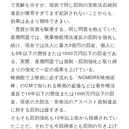
で見解を示すが、現状で同じ罰則の安衛法石綿則
違反が微罪すぎてまず起訴されないことからも、
効果はあまり期待できまい。
「悪貨が良貨を駆逐する」同じ問題を抱えていた
産廃問題では、廃棄物処理法違反の罰則を強化し
続け、現在では法人に最大3億円の罰金。個人に
も5年以下の懲役または1000万円以下の罰金であ
る。実際、産廃問題では規制・罰則強化と取り締
まりの強化で一定の成果を上げている。
映画館で上映前に必ず流れる「NOMORE映画泥
棒」のCMで知られる映画の盗撮などは著作権法
違反で10年以下の懲役または1000万円以下の罰
金。現状の大防法・安衛法のアスベスト規制違反
に対する罰則は緩すぎる。
そもそも罰則強化も10年以上前から指摘されてい
たことだ。それでも今回両省とも罰則の引き上げ