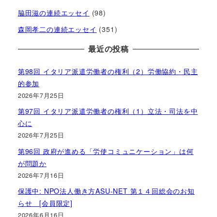
脇田滋の連続エッセイ
(98)
森岡孝二の連続エッセイ
(351)
最近の投稿
第98回 イタリア派遣労働者の権利（2）労働協約・民主
的参加
2026年7月25日
第97回 イタリア派遣労働者の権利（1）立法・司法を中
心に
2026年7月25日
第96回 政府が進める「労使コミュニケーション」は何
が問題か
2026年7月16日
保護中: NPO法人働き方ASU-NET 第１４回総会のお知
らせ [会員限定]
2026年6月16日