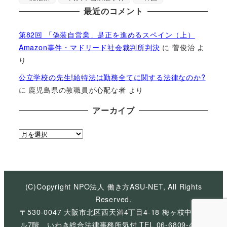
最近のコメント
第82回 「偽装自営業」是正を進めるスペイン（上）
Amazon事件・マドリード社会裁判所判決
に
菅俊治
よ
り
公立学校の先生!給特法は勤務全てに関する法律なのか?
に
鹿児島県の教職員が心配な者
より
アーカイブ
ア
ー
カ
イ
ブ
(C)Copyright NPO法人 働き方ASU-NET, All Rights
Reserved.
〒530-0047 大阪市北区西天満4丁目4-18 梅ヶ枝中央ビ
ル7階 いわき総合法律事務所気付 TEL 06-6809-4926