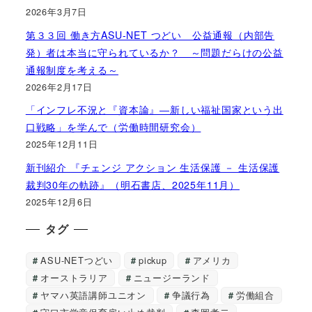
2026年3月7日
第３３回 働き方ASU-NET つどい 公益通報（内部告
発）者は本当に守られているか？ ～問題だらけの公益
通報制度を考える～
2026年2月17日
「インフレ不況と『資本論』―新しい福祉国家という出
口戦略」を学んで（労働時間研究会）
2025年12月11日
新刊紹介 『チェンジ アクション 生活保護 － 生活保護
裁判30年の軌跡』（明石書店、2025年11月）
2025年12月6日
タグ
ASU-NETつどい
pickup
アメリカ
オーストラリア
ニュージーランド
ヤマハ英語講師ユニオン
争議行為
労働組合