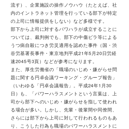
流す）、企業施設の操作ノウハウ（たとえば、社
内のイントラネット管理を行っている部下が特定
の上司に情報提供をしない）など多様です。
部下から上司に対するパワハラが成立することに
ついては、裁判例でも、部下の中傷ビラ等による
うつ病自殺につき労災適用を認めた事件（国・渋
谷労基署長事件・東京地判平成21年5月20日労経
速2045号3頁）などが参考になります。
また、厚生労働省の「職場のいじめ・嫌がらせ問
題に関する円卓会議ワーキング・グループ報告」
（いわゆる「円卓会議報告」。平成24年1月30
日）も、「パワーハラスメントという言葉は、上
司から部下へのいじめ・嫌がらせを指して使われ
る場合が多い。しかし、先輩・後輩間や同僚間、
さらには部下から上司に対して行われるものもあ
り、こうした行為も職場のパワーハラスメントに