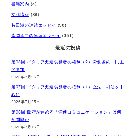
書籍案内
(4)
文化情報
(36)
脇田滋の連続エッセイ
(98)
森岡孝二の連続エッセイ
(351)
最近の投稿
第98回 イタリア派遣労働者の権利（2）労働協約・民主
的参加
2026年7月25日
第97回 イタリア派遣労働者の権利（1）立法・司法を中
心に
2026年7月25日
第96回 政府が進める「労使コミュニケーション」は何
が問題か
2026年7月16日