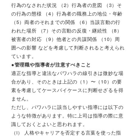
行為のなされた状況 （2）行為者の意図 （3）そ
の行為の態様 （4）行為者の職務上の地位・年齢
（5）両者のそれまでの関係 （6）当該言動の行
われた場所 （7）その言動の反復・継続性 （8）
被害者の対応 （9）他者との共謀関係 （10）周
囲への影響 などを考慮して判断されると考えられ
ています。
●管理職や指導者が注意すべきこと
適正な指導と違法なパワハラの線引きは微妙な場
合があり、そのときは上記の（1）〜（10）の要
素を考慮してケースバイケースに判断せざるを得
ません。
ただし、パワハラに該当しやすい指導には以下の
ような特徴があります。特に上司は指導の際に意
識しておくとよいと思われます。
（i） 人格やキャリアを否定する言葉を使った指