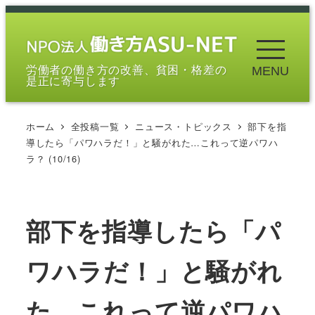
メ
イ
ン
労働者の働き方の改善、貧困・格差の
MENU
コ
是正に寄与します
ン
テ
ホーム
全投稿一覧
ニュース・トピックス
部下を指
ン
導したら「パワハラだ！」と騒がれた…これって逆パワハ
ツ
ラ？ (10/16)
へ
移
動
部下を指導したら「パ
ワハラだ！」と騒がれ
た…これって逆パワハ