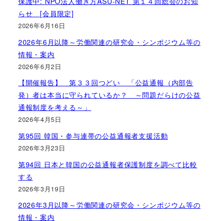
保護中: NPO法人働き方ASU-NET 第１４回総会のお知
らせ [会員限定]
2026年6月16日
2026年6月以降～労働関連の研究会・シンポジウム等の
情報・案内
2026年6月2日
【開催報告】 第３３回つどい 「公益通報（内部告
発）者は本当に守られているか？ ～問題だらけの公益
通報制度を考える～」
2026年4月5日
第95回 韓国・参与連帯の公益通報者支援活動
2026年3月23日
第94回 日本と韓国の公益通報者保護制度を調べて比較
する
2026年3月19日
2026年3月以降～労働関連の研究会・シンポジウム等の
情報・案内