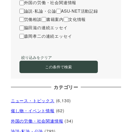
外国の労働・社会関連情報
論説-私論・公論
ASU-NET活動記録
労働相談
書籍案内
文化情報
脇田滋の連続エッセイ
森岡孝二の連続エッセイ
絞り込みをクリア
この条件で検索
カテゴリー
ニュース・トピックス
(6,130)
催し物・イベント情報
(62)
外国の労働・社会関連情報
(34)
論説-私論・公論
(793)