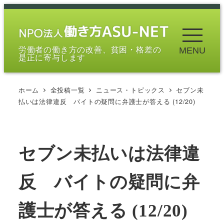
メ
イ
ン
労働者の働き方の改善、貧困・格差の
MENU
コ
是正に寄与します
ン
テ
ホーム
全投稿一覧
ニュース・トピックス
セブン未
ン
払いは法律違反 バイトの疑問に弁護士が答える (12/20)
ツ
へ
移
セブン未払いは法律違
動
反 バイトの疑問に弁
護士が答える (12/20)