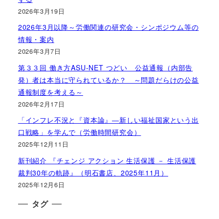
2026年3月19日
2026年3月以降～労働関連の研究会・シンポジウム等の
情報・案内
2026年3月7日
第３３回 働き方ASU-NET つどい 公益通報（内部告
発）者は本当に守られているか？ ～問題だらけの公益
通報制度を考える～
2026年2月17日
「インフレ不況と『資本論』―新しい福祉国家という出
口戦略」を学んで（労働時間研究会）
2025年12月11日
新刊紹介 『チェンジ アクション 生活保護 － 生活保護
裁判30年の軌跡』（明石書店、2025年11月）
2025年12月6日
タグ