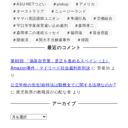
ASU-NETつどい
pickup
アメリカ
オーストラリア
ニュージーランド
ヤマハ英語講師ユニオン
争議行為
労働組合
守口市学童保育雇い止め裁判
森岡孝二
森岡孝二の連続エッセイ
脇田滋
賃金窃盗
開催済
関大不当解雇事件
韓国
最近のコメント
第82回 「偽装自営業」是正を進めるスペイン（上）
Amazon事件・マドリード社会裁判所判決
に
菅俊治
よ
り
公立学校の先生!給特法は勤務全てに関する法律なのか?
に
鹿児島県の教職員が心配な者
より
アーカイブ
ア
ー