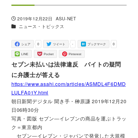
2019年12月22日
ASU-NET
投稿日
著
カテゴリー
ニュース・トピックス
者
0
-
0
シェア
ツイート
ブックマーク
LINE
Pocket
Pinterest
セブン未払いは法律違反 バイトの疑問
に弁護士が答える
https://www.asahi.com/articles/ASMDL4F6DMD
LULFA01Y.html
朝日新聞デジタル 聞き手・榊原謙 2019年12月20
日06時30分
写真・図版 セブン―イレブンの商品を運ぶトラッ
ク＝東京都内
セブン―イレブン・ジャパンで発覚した大規模