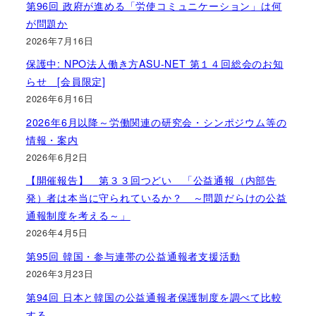
第96回 政府が進める「労使コミュニケーション」は何
が問題か
2026年7月16日
保護中: NPO法人働き方ASU-NET 第１４回総会のお知
らせ [会員限定]
2026年6月16日
2026年6月以降～労働関連の研究会・シンポジウム等の
情報・案内
2026年6月2日
【開催報告】 第３３回つどい 「公益通報（内部告
発）者は本当に守られているか？ ～問題だらけの公益
通報制度を考える～」
2026年4月5日
第95回 韓国・参与連帯の公益通報者支援活動
2026年3月23日
第94回 日本と韓国の公益通報者保護制度を調べて比較
する