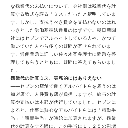
な残業代の未払いについて、会社側は残業代を計
算する数式を誤る「ミス」だったと釈明していま
す。しかし、支払うべき賃金を支払わないのはれ
っきとした労働基準法違反のはずです。朝日新聞
社にはセブンでアルバイトしている人や、かつて
働いていた人から多くの疑問が寄せられていま
す。労働問題に詳しい佐々木亮弁護士に問題を整
理してもらうとともに、疑問に答えてもらいまし
た。
残業代の計算ミス、実務的にはありえない
――セブンの店舗で働くアルバイトらを雇うのは
加盟店で、人件費も店が負担しますが、給与の計
算や支払いは本部が代行していました。セブンに
よると、仕事に熱心なアルバイトらには「精勤手
当」「職責手当」が時給に加算されますが、残業
代の計算をする際に、この手当に１．２５の割増