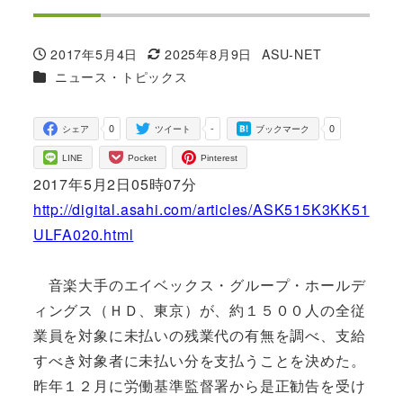
2017年5月4日
2025年8月9日
ASU-NET
投稿日
更新日
著
カテゴリー
ニュース・トピックス
者
0
-
0
シェア
ツイート
ブックマーク
LINE
Pocket
Pinterest
2017年5月2日05時07分
http://digital.asahi.com/articles/ASK515K3KK51
ULFA020.html
音楽大手のエイベックス・グループ・ホールデ
ィングス（ＨＤ、東京）が、約１５００人の全従
業員を対象に未払いの残業代の有無を調べ、支給
すべき対象者に未払い分を支払うことを決めた。
昨年１２月に労働基準監督署から是正勧告を受け