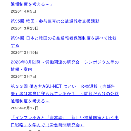
通報制度を考える～」
2026年4月5日
第95回 韓国・参与連帯の公益通報者支援活動
2026年3月23日
第94回 日本と韓国の公益通報者保護制度を調べて比較
する
2026年3月19日
2026年3月以降～労働関連の研究会・シンポジウム等の
情報・案内
2026年3月7日
第３３回 働き方ASU-NET つどい 公益通報（内部告
発）者は本当に守られているか？ ～問題だらけの公益
通報制度を考える～
2026年2月17日
「インフレ不況と『資本論』―新しい福祉国家という出
口戦略」を学んで（労働時間研究会）