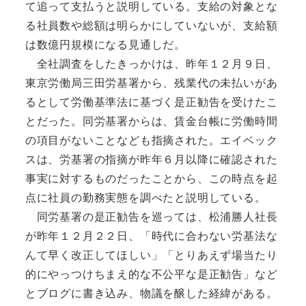
て追って支払うと説明している。支給の対象とな
る社員数や総額は明らかにしていないが、支給額
は数億円規模になる見通しだ。
全社調査をしたきっかけは、昨年１２月９日、
東京労働局三田労基署から、残業代の未払いがあ
るとして労働基準法に基づく是正勧告を受けたこ
とだった。同労基署からは、賃金台帳に労働時間
の項目がないことなども指摘された。エイベック
スは、労基署の指摘が昨年６月以降に確認された
事実に対するものだったことから、この時点を起
点に社員の勤務実態を調べたと説明している。
同労基署の是正勧告を巡っては、松浦勝人社長
が昨年１２月２２日、「時代に合わない労基法な
んて早く改正してほしい」「とりあえず場当たり
的にやっつけちまえ的な不公平な是正勧告」など
とブログに書き込み、物議を醸した経緯がある。