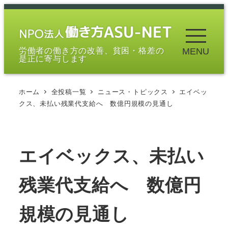
メ
イ
ン
労働者の働き方の改善、貧困・格差の
MENU
コ
是正に寄与します
ン
テ
ホーム
全投稿一覧
ニュース・トピックス
エイベッ
ン
クス、未払い残業代支給へ 数億円規模の見通し
ツ
へ
移
エイベックス、未払い
動
残業代支給へ 数億円
規模の見通し