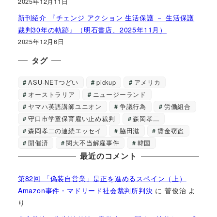
2025年12月11日
新刊紹介 『チェンジ アクション 生活保護 － 生活保護
裁判30年の軌跡』（明石書店、2025年11月）
2025年12月6日
タグ
ASU-NETつどい
pickup
アメリカ
オーストラリア
ニュージーランド
ヤマハ英語講師ユニオン
争議行為
労働組合
守口市学童保育雇い止め裁判
森岡孝二
森岡孝二の連続エッセイ
脇田滋
賃金窃盗
開催済
関大不当解雇事件
韓国
最近のコメント
第82回 「偽装自営業」是正を進めるスペイン（上）
Amazon事件・マドリード社会裁判所判決
に
菅俊治
よ
り