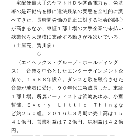
宅配便最大手のヤマトＨＤや関西電力も、労基
署の是正勧告を機に違法残業の実態を全社的に調
べてきた。長時間労働の是正に対する社会的関心
が高まるなか、東証１部上場の大手企業で未払い
残業代を大規模に支給する動きが相次いでいる。
（土屋亮、贄川俊）
◇
〈エイベックス・グループ・ホールディング
ス〉 音楽を中心としたエンターテインメント企
業で、１９８８年設立。ダンスと歌を融合させた
音楽が若者に受け、９０年代に急成長した。東証
１部上場。所属アーティストは浜崎あゆみ、小室
哲哉、Ｅｖｅｒｙ Ｌｉｔｔｌｅ Ｔｈｉｎｇな
ど約２５０組。２０１６年３月期の売上高は１５
４１億円、営業利益は７２億円、純利益は４２億
円。