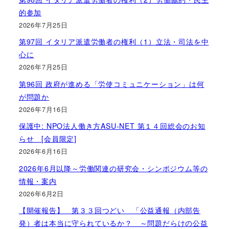
的参加
2026年7月25日
第97回 イタリア派遣労働者の権利（1）立法・司法を中
心に
2026年7月25日
第96回 政府が進める「労使コミュニケーション」は何
が問題か
2026年7月16日
保護中: NPO法人働き方ASU-NET 第１４回総会のお知
らせ [会員限定]
2026年6月16日
2026年6月以降～労働関連の研究会・シンポジウム等の
情報・案内
2026年6月2日
【開催報告】 第３３回つどい 「公益通報（内部告
発）者は本当に守られているか？ ～問題だらけの公益