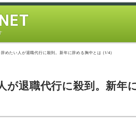
す
を辞めたい人が退職代行に殺到。新年に辞める胸中とは (1/4)
い人が退職代行に殺到。新年