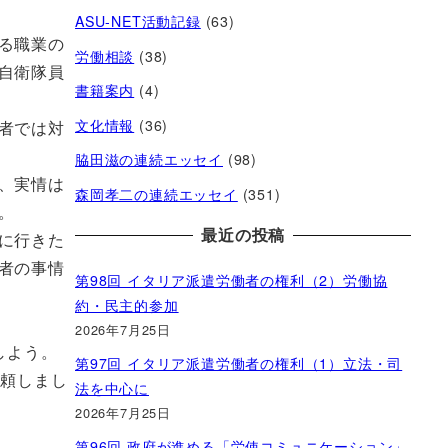
ASU-NET活動記録
(63)
る職業の
労働相談
(38)
自衛隊員
書籍案内
(4)
文化情報
(36)
者では対
脇田滋の連続エッセイ
(98)
、実情は
森岡孝二の連続エッセイ
(351)
。
最近の投稿
に行きた
者の事情
第98回 イタリア派遣労働者の権利（2）労働協
約・民主的参加
2026年7月25日
しよう。
第97回 イタリア派遣労働者の権利（1）立法・司
依頼しまし
法を中心に
2026年7月25日
第96回 政府が進める「労使コミュニケーション」