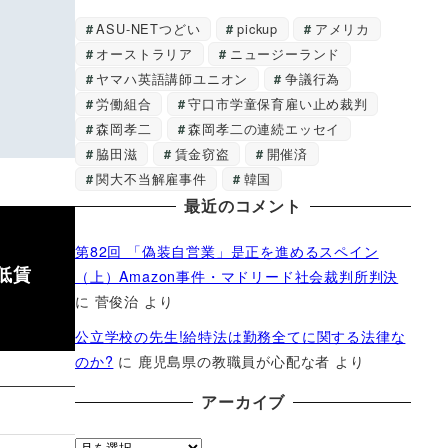
ASU-NETつどい
pickup
アメリカ
オーストラリア
ニュージーランド
ヤマハ英語講師ユニオン
争議行為
労働組合
守口市学童保育雇い止め裁判
森岡孝二
森岡孝二の連続エッセイ
脇田滋
賃金窃盗
開催済
関大不当解雇事件
韓国
最近のコメント
第82回 「偽装自営業」是正を進めるスペイン
低賃
（上）Amazon事件・マドリード社会裁判所判決
に
菅俊治
より
公立学校の先生!給特法は勤務全てに関する法律な
のか?
に
鹿児島県の教職員が心配な者
より
アーカイブ
ア