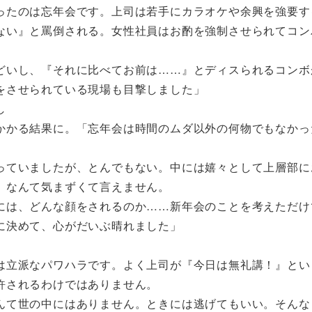
ったのは忘年会です。上司は若手にカラオケや余興を強要す
ない』と罵倒される。女性社員はお酌を強制させられてコン
どいし、『それに比べてお前は……』とディスられるコンボ
をさせられている現場も目撃しました」
し
かる結果に。「忘年会は時間のムダ以外の何物でもなかっ
っていましたが、とんでもない。中には嬉々として上層部に
』なんて気まずくて言えません。
は、どんな顔をされるのか……新年会のことを考えただけ
に決めて、心がだいぶ晴れました」
は立派なパワハラです。よく上司が『今日は無礼講！』とい
許されるわけではありません。
て世の中にはありません。ときには逃げてもいい。そんな