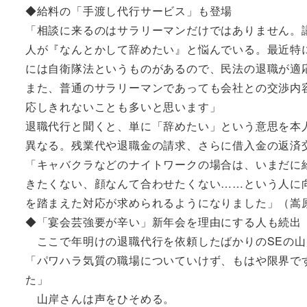
◆給料の「手渡し代行サービス」も登場
「相談に来るのはサラリーマンだけではありません。
人が『なんとかして辞めたい』と悩んでいる。最近特
には自衛隊法というものがあるので、民法の退職が適
また、普通のサラリーマンであっても会社との交渉内
応しきれないことも多いと思います」
退職代行と聞くと、単に「辞めたい」という意思を本
異なる。残業代や退職金の請求、さらに借入金の返済
「キャバクラなどのナイトワークの場合は、いまだに
きたくない、顔なんて合わせたくない……という人に
を踏まえた対応が求められるようになりました」（嵩
◆「宴会芸強要が辛い」新年会を理由にする人も続出
ここで年明けの退職代行を依頼したばかりのSEの山
「パワハラ気質の職場についていけず、もはや限界で
た」
山岸さんは声をひそめる。