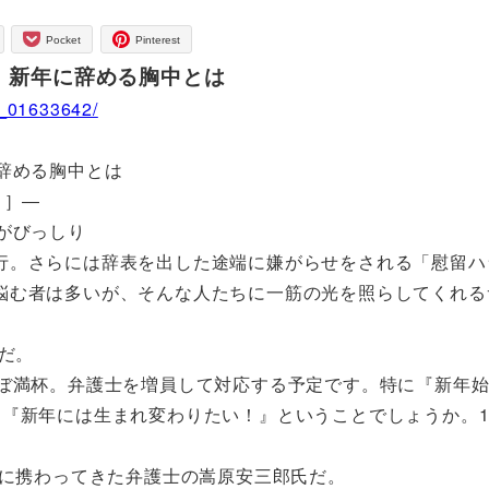
Pocket
Pinterest
。新年に辞める胸中とは
4_01633642/
辞める胸中とは
」］―
がびっしり
。さらには辞表を出した途端に嫌がらせをされる「慰留ハ
悩む者は多いが、そんな人たちに一筋の光を照らしてくれる
だ。
ぼ満杯。弁護士を増員して対応する予定です。特に『新年始
『新年には生まれ変わりたい！』ということでしょうか。1
件に携わってきた弁護士の嵩原安三郎氏だ。