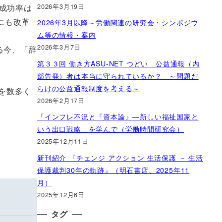
2026年3月19日
成功率は
にも改革
2026年3月以降～労働関連の研究会・シンポジウ
ム等の情報・案内
2026年3月7日
る今、「辞
第３３回 働き方ASU-NET つどい 公益通報（内
部告発）者は本当に守られているか？ ～問題だ
らけの公益通報制度を考える～
を数多く
2026年2月17日
「インフレ不況と『資本論』―新しい福祉国家と
いう出口戦略」を学んで（労働時間研究会）
2025年12月11日
新刊紹介 『チェンジ アクション 生活保護 － 生活
保護裁判30年の軌跡』（明石書店、2025年11
月）
2025年12月6日
タグ