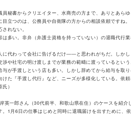
議員秘書からクリエイター、水商売の方まで、ありとあらゆ
に目立つのは、公務員や自衛隊の方からの相談依頼ですね。
応されない。
容は多い。非弁（弁護士資格を持っていない）の退職代行業
人に代わって会社に告げるだけ――と思われがちだ。しかし
交渉や社宅の明け渡しまでが業務の範疇に渡っているという
給与が手渡しという店も多い。しかし辞めてから給与を取り
向けた『手渡し代行』など、ニーズが多様化している。依頼
原氏）
岸英一郎さん（30代前半、和歌山県在住）のケースを紹介
す。1月6日の仕事はじめと同時に退職届けを出すために、