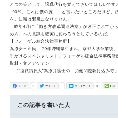
とつの策として、退職代行を覚えておいてほしいです
100％。これは僕の腕……と言いたいところだけど、
を。知識は邪魔になりません」
昨年4月に「働き方改革関連法案」が改正されてから
め方」への意識も確実に変わろうとしているのだ。
【フォーゲル綜合法律事務所】
嵩原安三郎氏 ’70年沖縄県生まれ。京都大学卒業後
手がけるスペシャリスト。フォーゲル綜合法律事務所
取材・文／アケミン
―［“退職請負人”嵩原弁護士の「労働問題駆け込み寺
0
-
0
シェア
ツイート
ブックマーク
LINE
この記事を書いた人