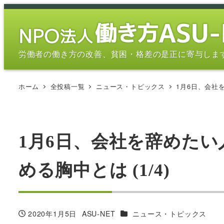
メ
イ
ン
コ
労働者の働き方の改善、貧困・格差の是正に寄与しま
ン
テ
ホーム
全投稿一覧
ニュース・トピックス
1月6日、会社
ン
ツ
へ
移
1月6日、会社を辞めた
動
める胸中とは (1/4)
カテゴリー
2020年1月5日
ASU-NET
ニュース・トピックス
投稿日
著