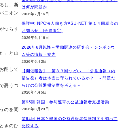
るし、断
は何が問題か
パニオン
2026年7月16日
保護中: NPO法人働き方ASU-NET 第１４回総会の
がつらす
お知らせ [会員限定]
2026年6月16日
2026年6月以降～労働関連の研究会・シンポジウ
た」と山
ム等の情報・案内
2026年6月2日
お酌して
【開催報告】 第３３回つどい 「公益通報（内
部告発）者は本当に守られているか？ ～問題だ
で憂うつ
らけの公益通報制度を考える～」
2026年4月5日
第95回 韓国・参与連帯の公益通報者支援活動
2026年3月23日
うのを聞
第94回 日本と韓国の公益通報者保護制度を調べて
ときのひ
比較する