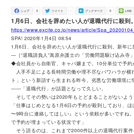
者
0
-
0
シェア
ツイート
ブックマーク
LINE
1月6日、会社を辞めたい人が退職代行に殺到
https://www.excite.co.jp/news/article/Spa_2020010
SPA! 2020年1月4日 08:54
1月6日、会社を辞めたい人が退職代行に殺到。新年に
―［“退職請負人”嵩原弁護士の「労働問題駆け込み寺
◆会社員から自衛官、キャバ嬢まで。10分単位で予約
人手不足による長時間労働や理不尽なパワハラが横行
ト」という新語すら生まれる昨今。劣悪な労働環境に
――「退職代行」が話題となって久しい。
そしてその勢いは2020年もとどまることがないよう
「仕事はじめとなる1月6日の予約が殺到しており、ほ
〜9時台に連絡してほしい』という依頼が多いですね。
で予約が埋まっている状況です」
そう語るのは、これまで2000件以上の退職代行案