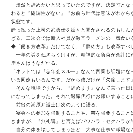
「漫然と辞めたいと思っていたのですが、決定打とな
わると『協調性がない』『お前ら世代は意味がわから
状態です。
酔っ払った上司の武勇伝を延々と聞かされるのもしん
ぎる。二次会では新入社員が激辛ラーメンの一気食い
◆「働き方改革」だけでなく、「辞め方」も改革すべ
一年の労をねぎらうはずが、精神的な負荷が余計にか
岸さんはうなだれる。
「ネットでは『忘年会スルー』なんて言葉も話題にな
いる同僚もいるんです。だから僕だけが『欠席します
そんな職場ですから、『辞めます』なんて言った日に
になってしまった。それで退職代行にお願いすること
前出の嵩原弁護士は次のように語る。
「宴会への参加を強制することや、芸を強要すること
きますが、『無礼講』と言えばパワハラ・セクハラが
自分の体を壊してしまうほど、大事な仕事や職場なん