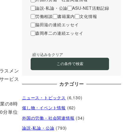
論説-私論・公論
ASU-NET活動記録
労働相談
書籍案内
文化情報
脇田滋の連続エッセイ
森岡孝二の連続エッセイ
絞り込みをクリア
この条件で検索
ラスメン
サービス
カテゴリー
ニュース・トピックス
(6,130)
業の8時
催し物・イベント情報
(62)
0分単位
外国の労働・社会関連情報
(34)
論説-私論・公論
(793)