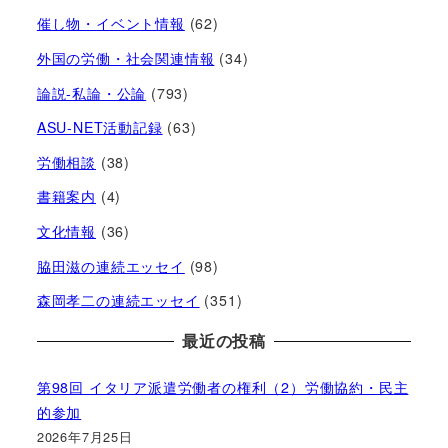
催し物・イベント情報
(62)
外国の労働・社会関連情報
(34)
論説-私論・公論
(793)
ASU-NET活動記録
(63)
労働相談
(38)
書籍案内
(4)
文化情報
(36)
脇田滋の連続エッセイ
(98)
森岡孝二の連続エッセイ
(351)
最近の投稿
第98回 イタリア派遣労働者の権利（2）労働協約・民主
的参加
2026年7月25日