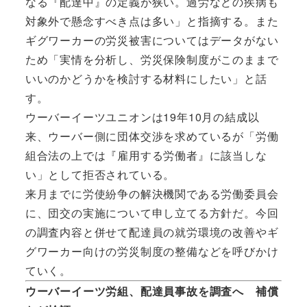
なる『配達中』の定義が狭い。過労などの疾病も
対象外で懸念すべき点は多い」と指摘する。また
ギグワーカーの労災被害についてはデータがない
ため「実情を分析し、労災保険制度がこのままで
いいのかどうかを検討する材料にしたい」と話
す。
ウーバーイーツユニオンは19年10月の結成以
来、ウーバー側に団体交渉を求めているが「労働
組合法の上では『雇用する労働者』に該当しな
い」として拒否されている。
来月までに労使紛争の解決機関である労働委員会
に、団交の実施について申し立てる方針だ。今回
の調査内容と併せて配達員の就労環境の改善やギ
グワーカー向けの労災制度の整備などを呼びかけ
ていく。
ウーバーイーツ労組、配達員事故を調査へ 補償