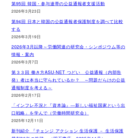
第95回 韓国・参与連帯の公益通報者支援活動
2026年3月23日
第94回 日本と韓国の公益通報者保護制度を調べて比較
する
2026年3月19日
2026年3月以降～労働関連の研究会・シンポジウム等の
情報・案内
2026年3月7日
第３３回 働き方ASU-NET つどい 公益通報（内部告
発）者は本当に守られているか？ ～問題だらけの公益
通報制度を考える～
2026年2月17日
「インフレ不況と『資本論』―新しい福祉国家という出
口戦略」を学んで（労働時間研究会）
2025年12月11日
新刊紹介 『チェンジ アクション 生活保護 － 生活保護