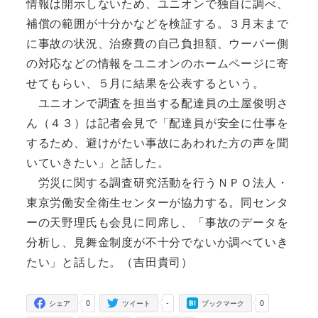
情報は開示しないため、ユニオンで独自に調べ、
補償の範囲が十分かなどを検証する。３月末まで
に事故の状況、治療費の自己負担額、ウーバー側
の対応などの情報をユニオンのホームページに寄
せてもらい、５月に結果を公表するという。
ユニオンで調査を担当する配達員の土屋俊明さ
ん（４３）は記者会見で「配達員が安全に仕事を
するため、避けがたい事故にあわれた方の声を聞
いていきたい」と話した。
労災に関する調査研究活動を行うＮＰＯ法人・
東京労働安全衛生センターが協力する。同センタ
ーの天野理氏も会見に同席し、「事故のデータを
分析し、見舞金制度が不十分でないか調べていき
たい」と話した。（吉田貴司）
0
-
0
シェア
ツイート
ブックマーク