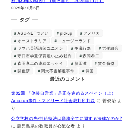
裁判30年の軌跡』（明石書店、2025年11月）
2025年12月6日
タグ
ASU-NETつどい
pickup
アメリカ
オーストラリア
ニュージーランド
ヤマハ英語講師ユニオン
争議行為
労働組合
守口市学童保育雇い止め裁判
森岡孝二
森岡孝二の連続エッセイ
脇田滋
賃金窃盗
開催済
関大不当解雇事件
韓国
最近のコメント
第82回 「偽装自営業」是正を進めるスペイン（上）
Amazon事件・マドリード社会裁判所判決
に
菅俊治
よ
り
公立学校の先生!給特法は勤務全てに関する法律なのか?
に
鹿児島県の教職員が心配な者
より