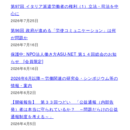
第97回 イタリア派遣労働者の権利（1）立法・司法を中
心に
2026年7月25日
第96回 政府が進める「労使コミュニケーション」は何
が問題か
2026年7月16日
保護中: NPO法人働き方ASU-NET 第１４回総会のお知
らせ [会員限定]
2026年6月16日
2026年6月以降～労働関連の研究会・シンポジウム等の
情報・案内
2026年6月2日
【開催報告】 第３３回つどい 「公益通報（内部告
発）者は本当に守られているか？ ～問題だらけの公益
通報制度を考える～」
2026年4月5日