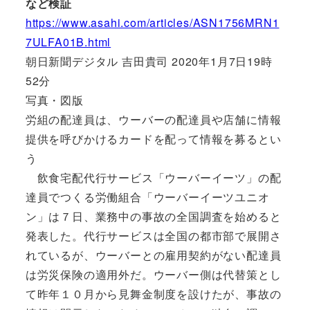
など検証
https://www.asahi.com/articles/ASN1756MRN1
7ULFA01B.html
朝日新聞デジタル 吉田貴司 2020年1月7日19時
52分
写真・図版
労組の配達員は、ウーバーの配達員や店舗に情報
提供を呼びかけるカードを配って情報を募るとい
う
飲食宅配代行サービス「ウーバーイーツ」の配
達員でつくる労働組合「ウーバーイーツユニオ
ン」は７日、業務中の事故の全国調査を始めると
発表した。代行サービスは全国の都市部で展開さ
れているが、ウーバーとの雇用契約がない配達員
は労災保険の適用外だ。ウーバー側は代替策とし
て昨年１０月から見舞金制度を設けたが、事故の