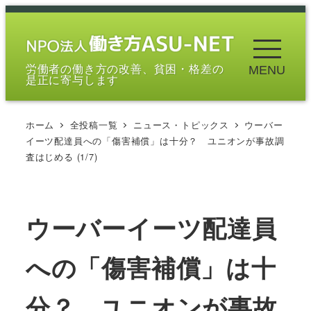
メ
イ
ン
労働者の働き方の改善、貧困・格差の
MENU
コ
是正に寄与します
ン
テ
ホーム
全投稿一覧
ニュース・トピックス
ウーバー
ン
イーツ配達員への「傷害補償」は十分？ ユニオンが事故調
ツ
査はじめる (1/7)
へ
移
動
ウーバーイーツ配達員
への「傷害補償」は十
分？ ユニオンが事故