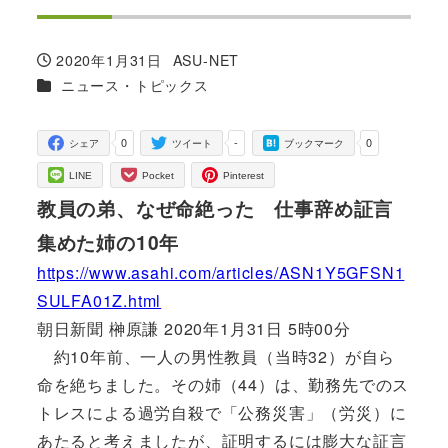
2020年1月31日
ASU-NET
投稿日
著
カテゴリー
ニュース・トピックス
者
0
-
0
シェア
ツイート
ブックマーク
LINE
Pocket
Pinterest
教員の弟、なぜ命絶った 仕事辞め証言
集めた姉の10年
https://www.asahi.com/articles/ASN1Y5GFSN1
SULFA01Z.html
朝日新聞 榊原謙 2020年1月31日 5時00分
約10年前、一人の男性教員（当時32）が自ら
命を絶ちました。その姉（44）は、勤務先でのス
トレスによる過労自殺で「公務災害」（労災）に
あたると考えましたが、証明するには膨大な証言