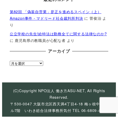
第82回 「偽装自営業」是正を進めるスペイン（上）
Amazon事件・マドリード社会裁判所判決
に
菅俊治
よ
り
公立学校の先生!給特法は勤務全てに関する法律なのか?
に
鹿児島県の教職員が心配な者
より
アーカイブ
ア
ー
カ
イ
ブ
(C)Copyright NPO法人 働き方ASU-NET, All Rights
Reserved.
〒530-0047 大阪市北区西天満4丁目4-18 梅ヶ枝中央ビ
ル7階 いわき総合法律事務所気付 TEL 06-6809-4926