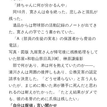
「姉ちゃんに何が分かるんや」
同10月、寛さんは命を絶った。悲しみと混乱が
残った。
遺品からは野球部の活動記録のノートが出てき
た。寛さんの字でこう書かれていた。
「A（部員の生徒の実名）の保護者から脅迫の
電話」
写真・図版 九堀寛さんが帰宅後に残務処理をして
いた部屋=和歌山県日高川町、榊原謙撮影
部で何があり、弟は何を抱えていたのか――。
瀬川さんは周囲の後押しもあり、公務災害の認定
請求を決意した。「どうせ通らない」と言う人も
いたが、まじめに働いた弟が勝手に死んだと思わ
れるのは耐えがたかった。「たとえ結果がダメで
も、彼の名誉のために爪痕は残したい」
「自分は探偵」言い聞かせ