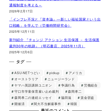
通報制度を考える～
2026年2月17日
「インフレ不況と『資本論』―新しい福祉国家という出
口戦略」を学んで（労働時間研究会）
2025年12月11日
新刊紹介 『チェンジ アクション 生活保護 － 生活保護
裁判30年の軌跡』（明石書店、2025年11月）
2025年12月6日
タグ
ASU-NETつどい
pickup
アメリカ
オーストラリア
ニュージーランド
ヤマハ英語講師ユニオン
争議行為
労働組合
守口市学童保育雇い止め裁判
森岡孝二
森岡孝二の連続エッセイ
脇田滋
賃金窃盗
開催済
関大不当解雇事件
韓国
最近のコメント