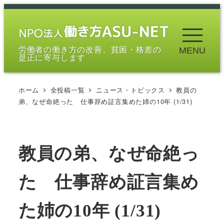
メ
イ
ン
労働者の働き方の改善、貧困・格差の
MENU
コ
是正に寄与します
ン
テ
ホーム
全投稿一覧
ニュース・トピックス
教員の
ン
弟、なぜ命絶った 仕事辞め証言集めた姉の10年 (1/31)
ツ
へ
移
教員の弟、なぜ命絶っ
動
た 仕事辞め証言集め
た姉の10年 (1/31)