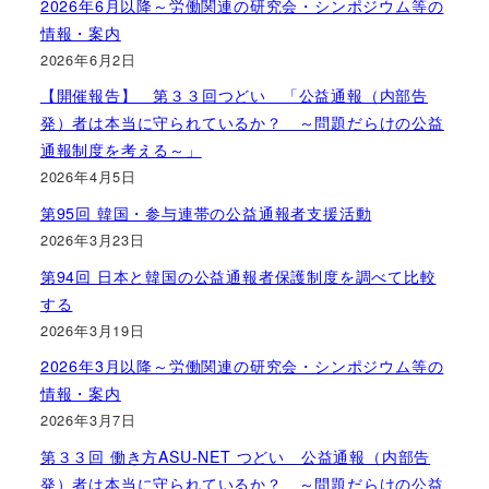
2026年6月以降～労働関連の研究会・シンポジウム等の
情報・案内
2026年6月2日
【開催報告】 第３３回つどい 「公益通報（内部告
発）者は本当に守られているか？ ～問題だらけの公益
通報制度を考える～」
2026年4月5日
第95回 韓国・参与連帯の公益通報者支援活動
2026年3月23日
第94回 日本と韓国の公益通報者保護制度を調べて比較
する
2026年3月19日
2026年3月以降～労働関連の研究会・シンポジウム等の
情報・案内
2026年3月7日
第３３回 働き方ASU-NET つどい 公益通報（内部告
発）者は本当に守られているか？ ～問題だらけの公益