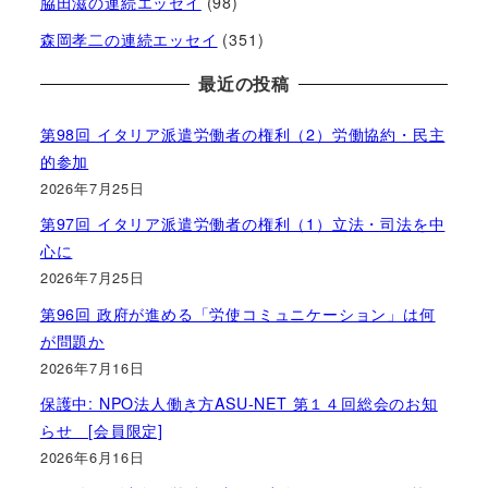
脇田滋の連続エッセイ
(98)
森岡孝二の連続エッセイ
(351)
最近の投稿
第98回 イタリア派遣労働者の権利（2）労働協約・民主
的参加
2026年7月25日
第97回 イタリア派遣労働者の権利（1）立法・司法を中
心に
2026年7月25日
第96回 政府が進める「労使コミュニケーション」は何
が問題か
2026年7月16日
保護中: NPO法人働き方ASU-NET 第１４回総会のお知
らせ [会員限定]
2026年6月16日