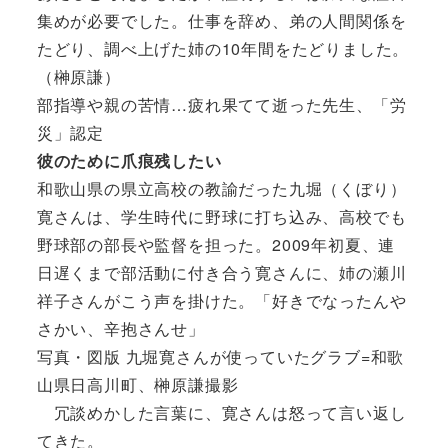
集めが必要でした。仕事を辞め、弟の人間関係を
たどり、調べ上げた姉の10年間をたどりました。
（榊原謙）
部指導や親の苦情…疲れ果てて逝った先生、「労
災」認定
彼のために爪痕残したい
和歌山県の県立高校の教諭だった九堀（くぼり）
寛さんは、学生時代に野球に打ち込み、高校でも
野球部の部長や監督を担った。2009年初夏、連
日遅くまで部活動に付き合う寛さんに、姉の瀬川
祥子さんがこう声を掛けた。「好きでなったんや
さかい、辛抱さんせ」
写真・図版 九堀寛さんが使っていたグラブ=和歌
山県日高川町、榊原謙撮影
冗談めかした言葉に、寛さんは怒って言い返し
てきた。