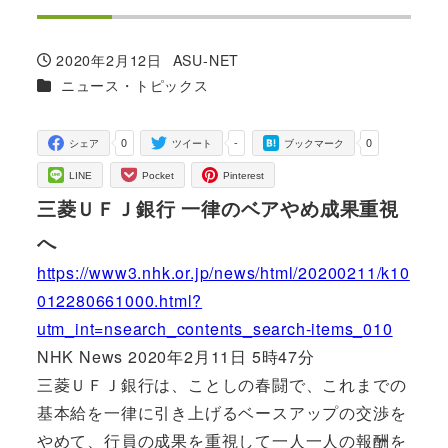
2020年2月12日
ASU-NET
投稿日
著
カテゴリー
ニュース・トピックス
者
0
-
0
シェア
ツイート
ブックマーク
LINE
Pocket
Pinterest
三菱ＵＦＪ銀行 一律のベアやめ成果重視
へ
https://www3.nhk.or.jp/news/html/20200211/k10
012280661000.html?
utm_int=nsearch_contents_search-items_010
NHK News 2020年2月11日 5時47分
三菱ＵＦＪ銀行は、ことしの春闘で、これまでの
基本給を一律に引き上げるベースアップの交渉を
やめて、行員の成果を重視して一人一人の報酬を