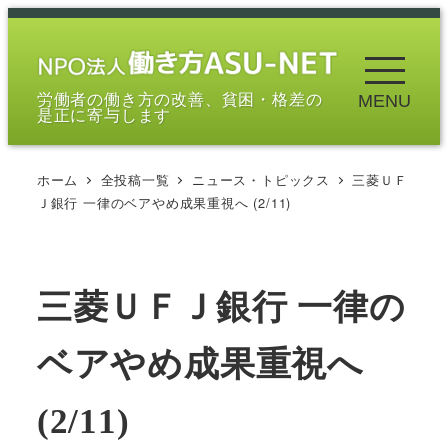
メ
イ
ン
労働者の働き方の改善、貧困・格差の
MENU
コ
是正に寄与します
ン
テ
ホーム
全投稿一覧
ニュース・トピックス
三菱ＵＦ
ン
Ｊ銀行 一律のベアやめ成果重視へ (2/11)
ツ
へ
移
三菱ＵＦＪ銀行 一律の
動
ベアやめ成果重視へ
(2/11)