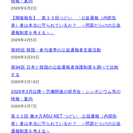
情報・案内
2026年6月2日
【開催報告】 第３３回つどい 「公益通報（内部告
発）者は本当に守られているか？ ～問題だらけの公益
通報制度を考える～」
2026年4月5日
第95回 韓国・参与連帯の公益通報者支援活動
2026年3月23日
第94回 日本と韓国の公益通報者保護制度を調べて比較
する
2026年3月19日
2026年3月以降～労働関連の研究会・シンポジウム等の
情報・案内
2026年3月7日
第３３回 働き方ASU-NET つどい 公益通報（内部告
発）者は本当に守られているか？ ～問題だらけの公益
通報制度を考える～