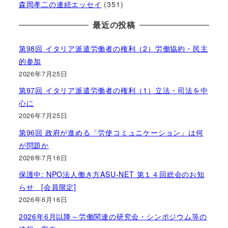
森岡孝二の連続エッセイ
(351)
最近の投稿
第98回 イタリア派遣労働者の権利（2）労働協約・民主
的参加
2026年7月25日
第97回 イタリア派遣労働者の権利（1）立法・司法を中
心に
2026年7月25日
第96回 政府が進める「労使コミュニケーション」は何
が問題か
2026年7月16日
保護中: NPO法人働き方ASU-NET 第１４回総会のお知
らせ [会員限定]
2026年6月16日
2026年6月以降～労働関連の研究会・シンポジウム等の