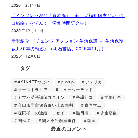
2026年2月17日
「インフレ不況と『資本論』―新しい福祉国家という出
口戦略」を学んで（労働時間研究会）
2025年12月11日
新刊紹介 『チェンジ アクション 生活保護 － 生活保護
裁判30年の軌跡』（明石書店、2025年11月）
2025年12月6日
タグ
ASU-NETつどい
pickup
アメリカ
オーストラリア
ニュージーランド
ヤマハ英語講師ユニオン
争議行為
労働組合
守口市学童保育雇い止め裁判
森岡孝二
森岡孝二の連続エッセイ
脇田滋
賃金窃盗
開催済
関大不当解雇事件
韓国
最近のコメント