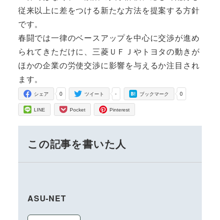
従来以上に差をつける新たな方法を提案する方針
です。
春闘では一律のベースアップを中心に交渉が進め
られてきただけに、三菱ＵＦＪやトヨタの動きが
ほかの企業の労使交渉に影響を与えるか注目され
ます。
0
-
0
シェア
ツイート
ブックマーク
LINE
Pocket
Pinterest
この記事を書いた人
ASU-NET