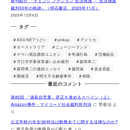
新刊紹介 『チェンジ アクション 生活保護 － 生活保護
裁判30年の軌跡』（明石書店、2025年11月）
2025年12月6日
タグ
ASU-NETつどい
pickup
アメリカ
オーストラリア
ニュージーランド
ヤマハ英語講師ユニオン
争議行為
労働組合
守口市学童保育雇い止め裁判
森岡孝二
森岡孝二の連続エッセイ
脇田滋
賃金窃盗
開催済
関大不当解雇事件
韓国
最近のコメント
第82回 「偽装自営業」是正を進めるスペイン（上）
Amazon事件・マドリード社会裁判所判決
に
菅俊治
よ
り
公立学校の先生!給特法は勤務全てに関する法律なのか?
に
鹿児島県の教職員が心配な者
より