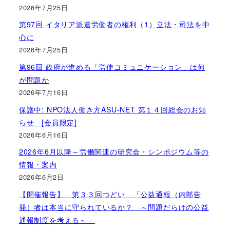
2026年7月25日
第97回 イタリア派遣労働者の権利（1）立法・司法を中
心に
2026年7月25日
第96回 政府が進める「労使コミュニケーション」は何
が問題か
2026年7月16日
保護中: NPO法人働き方ASU-NET 第１４回総会のお知
らせ [会員限定]
2026年6月16日
2026年6月以降～労働関連の研究会・シンポジウム等の
情報・案内
2026年6月2日
【開催報告】 第３３回つどい 「公益通報（内部告
発）者は本当に守られているか？ ～問題だらけの公益
通報制度を考える～」