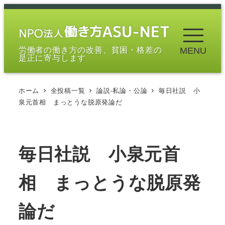
メ
イ
ン
労働者の働き方の改善、貧困・格差の
MENU
コ
是正に寄与します
ン
テ
ホーム
全投稿一覧
論説-私論・公論
毎日社説 小
ン
泉元首相 まっとうな脱原発論だ
ツ
へ
移
毎日社説 小泉元首
動
相 まっとうな脱原発
論だ