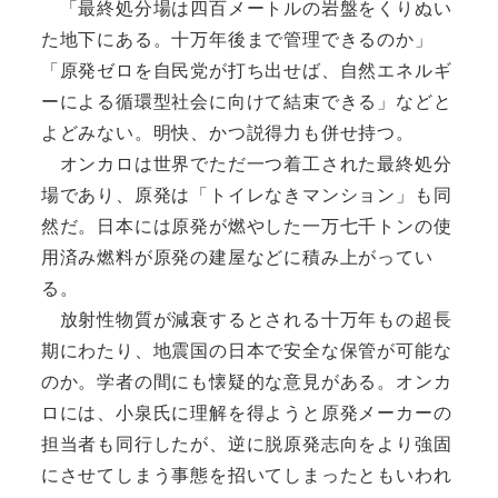
「最終処分場は四百メートルの岩盤をくりぬい
た地下にある。十万年後まで管理できるのか」
「原発ゼロを自民党が打ち出せば、自然エネルギ
ーによる循環型社会に向けて結束できる」などと
よどみない。明快、かつ説得力も併せ持つ。
オンカロは世界でただ一つ着工された最終処分
場であり、原発は「トイレなきマンション」も同
然だ。日本には原発が燃やした一万七千トンの使
用済み燃料が原発の建屋などに積み上がってい
る。
放射性物質が減衰するとされる十万年もの超長
期にわたり、地震国の日本で安全な保管が可能な
のか。学者の間にも懐疑的な意見がある。オンカ
ロには、小泉氏に理解を得ようと原発メーカーの
担当者も同行したが、逆に脱原発志向をより強固
にさせてしまう事態を招いてしまったともいわれ