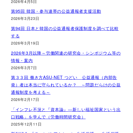
2026年4月5日
第95回 韓国・参与連帯の公益通報者支援活動
2026年3月23日
第94回 日本と韓国の公益通報者保護制度を調べて比較
する
2026年3月19日
2026年3月以降～労働関連の研究会・シンポジウム等の
情報・案内
2026年3月7日
第３３回 働き方ASU-NET つどい 公益通報（内部告
発）者は本当に守られているか？ ～問題だらけの公益
通報制度を考える～
2026年2月17日
「インフレ不況と『資本論』―新しい福祉国家という出
口戦略」を学んで（労働時間研究会）
2025年12月11日