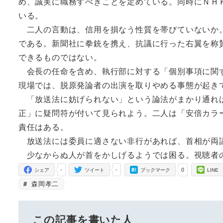
め、誠実に職務すべきことを定めている。同時にＮＨ
いる。
二人の言動は、信用を損なう性質を帯びていないか。
である。新聞社に拳銃を携え、抗議に行った右翼を称
できるものではない。
会長の任命を含め、執行部に対する「個別事項に関す
現場では、脱原発論者の出演を取りやめる事態が起き
「放送法に妨げられない」という論法がまかり通れば
正」に疑問符が付いて見られよう。二人は「安倍カラ
責任はある。
放送法には委員に適さない非行があれば、首相が両
少なからぬ人が首をかしげるようでは困る。視聴者
-
-
0
シェア
ツイート
ブックマーク
LINE
森岡孝二
この記事を書いた人