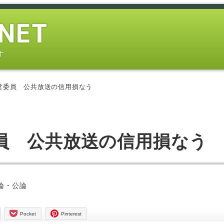
す
営委員 公共放送の信用損なう
員 公共放送の信用損なう
論・公論
Pocket
Pinterest