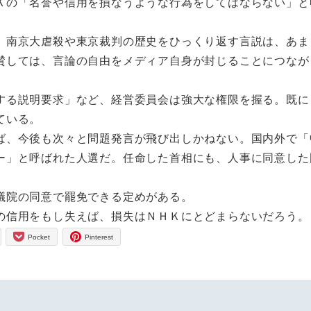
Ｋの「名誉や信用を損なうような行為をしてはならない」と
南京大虐殺や東京裁判の歴史をひっくり返す言説は、あま
賛しては、言論の自由をメディア自身が封じることにつなが
る説明要求」など、経営委員会は強大な権限を握る。既に
ている。
、今後も次々と問題発言が飛び出しかねない。国内外で「
ー」と呼ばれた人選だ。任命した首相にも、人事に同意した
議院の同意で罷免できる定めがある。
の信用をもし失えば、損失はＮＨＫにとどまらないだろう。
Pocket
Pinterest