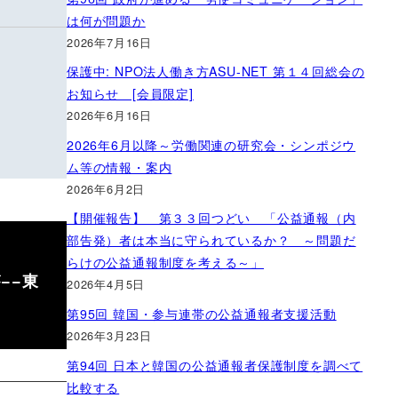
は何が問題か
2026年7月16日
保護中: NPO法人働き方ASU-NET 第１４回総会の
お知らせ [会員限定]
2026年6月16日
2026年6月以降～労働関連の研究会・シンポジウ
ム等の情報・案内
2026年6月2日
【開催報告】 第３３回つどい 「公益通報（内
部告発）者は本当に守られているか？ ～問題だ
らけの公益通報制度を考える～」
−−東
2026年4月5日
第95回 韓国・参与連帯の公益通報者支援活動
2026年3月23日
第94回 日本と韓国の公益通報者保護制度を調べて
比較する