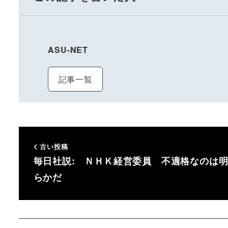
ASU-NET
記事一覧
古い投稿
毎日社説: ＮＨＫ経営委員 不適格なのは
らかだ