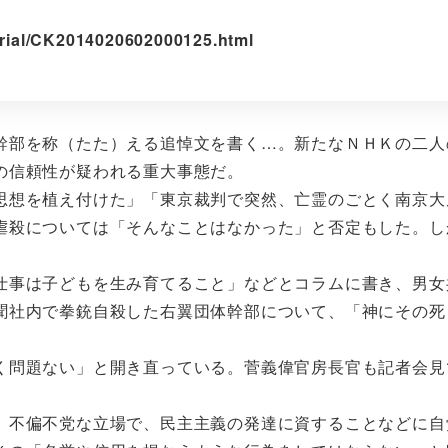
torial/CK2014020602000125.html
部を称（たた）える追悼文を書く…。新たなＮＨＫの二人
の信頼性が疑われる重大事態だ。
想を植え付けた」「東京裁判で突然、亡霊のごとく南京大
虐殺については「そんなことはなかった」と否定もした。し
事は子どもを生み育てること」などとコラムに書き、男女
聞社内で拳銃自殺した右翼団体幹部について、「神にその死
問題ない」と開き直っている。菅義偉官房長官も記者会見
不偏不党な立場で、民主主義の発達に資することなどに自