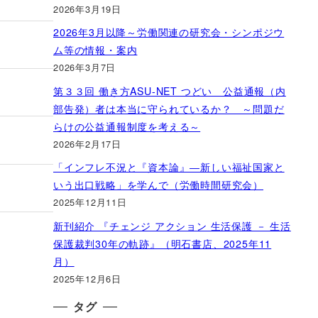
2026年3月19日
2026年3月以降～労働関連の研究会・シンポジウ
ム等の情報・案内
2026年3月7日
第３３回 働き方ASU-NET つどい 公益通報（内
部告発）者は本当に守られているか？ ～問題だ
らけの公益通報制度を考える～
2026年2月17日
「インフレ不況と『資本論』―新しい福祉国家と
いう出口戦略」を学んで（労働時間研究会）
2025年12月11日
新刊紹介 『チェンジ アクション 生活保護 － 生活
保護裁判30年の軌跡』（明石書店、2025年11
月）
2025年12月6日
タグ