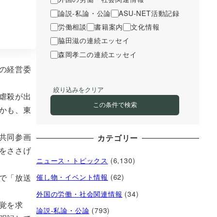
論説-私論・公論
ASU-NET活動記録
労働相談
書籍案内
文化情報
脇田滋の連続エッセイ
森岡孝二の連続エッセイ
の経営委
絞り込みをクリア
虐殺が出
この条件で検索
かも、東
共同参画
カテゴリー
をささげ
ニュース・トピックス
(6,130)
で「放送
催し物・イベント情報
(62)
外国の労働・社会関連情報
(34)
覚を求
論説-私論・公論
(793)