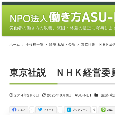
メ
イ
ン
コ
労働者の働き方の改善、貧困・格差の是正に寄与しま
ン
テ
ホーム
全投稿一覧
論説-私論・公論
東京社説 ＮＨＫ経
ン
ツ
へ
移
東京社説 ＮＨＫ経営委
動
カテゴリー
2014年2月6日
2025年8月9日
ASU-NET
論説-私
投稿日
更新日
著
者
-
-
0
シェア
ツイート
ブックマーク
LINE