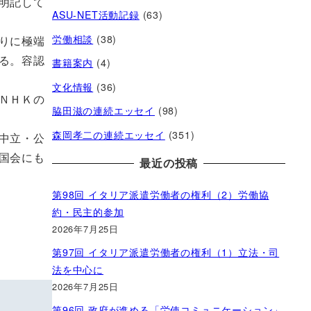
明記して
ASU-NET活動記録
(63)
労働相談
(38)
りに極端
る。容認
書籍案内
(4)
文化情報
(36)
ＮＨＫの
脇田滋の連続エッセイ
(98)
森岡孝二の連続エッセイ
(351)
中立・公
国会にも
最近の投稿
第98回 イタリア派遣労働者の権利（2）労働協
約・民主的参加
2026年7月25日
第97回 イタリア派遣労働者の権利（1）立法・司
法を中心に
2026年7月25日
第96回 政府が進める「労使コミュニケーション」