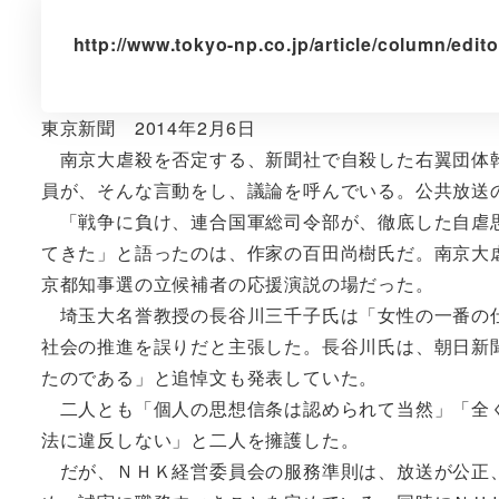
http://www.tokyo-np.co.jp/article/column/edi
東京新聞 2014年2月6日
南京大虐殺を否定する、新聞社で自殺した右翼団体幹
員が、そんな言動をし、議論を呼んでいる。公共放送
「戦争に負け、連合国軍総司令部が、徹底した自虐思
てきた」と語ったのは、作家の百田尚樹氏だ。南京大
京都知事選の立候補者の応援演説の場だった。
埼玉大名誉教授の長谷川三千子氏は「女性の一番の仕
社会の推進を誤りだと主張した。長谷川氏は、朝日新
たのである」と追悼文も発表していた。
二人とも「個人の思想信条は認められて当然」「全く
法に違反しない」と二人を擁護した。
だが、ＮＨＫ経営委員会の服務準則は、放送が公正、