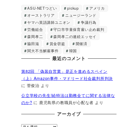
ASU-NETつどい
pickup
アメリカ
オーストラリア
ニュージーランド
ヤマハ英語講師ユニオン
争議行為
労働組合
守口市学童保育雇い止め裁判
森岡孝二
森岡孝二の連続エッセイ
脇田滋
賃金窃盗
開催済
関大不当解雇事件
韓国
最近のコメント
第82回 「偽装自営業」是正を進めるスペイン
（上）Amazon事件・マドリード社会裁判所判決
に
菅俊治
より
公立学校の先生!給特法は勤務全てに関する法律な
のか?
に
鹿児島県の教職員が心配な者
より
アーカイブ
ア