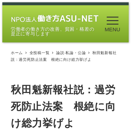
メ
イ
ン
労働者の働き方の改善、貧困・格差の
MENU
コ
是正に寄与します
ン
テ
ホーム
全投稿一覧
論説-私論・公論
秋田魁新報社
ン
説：過労死防止法案 根絶に向け総力挙げよ
ツ
へ
移
秋田魁新報社説：過労
動
死防止法案 根絶に向
け総力挙げよ