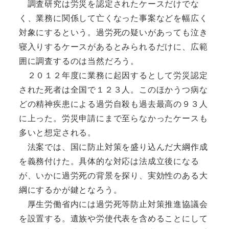
調査研究は労災を認定されたケースだけでな
く、業務に関係して亡くなった事案などを幅広く
対象にするという。過労死の疑いがあっても泣き
寝入りするケースがあるとみられるだけに、広範
囲に調査するのは当然だろう。
２０１２年度に業務に起因するとして労災認定
された死者は全国で１２３人。このほかうつ病な
どの精神疾患による過労自殺も過去最高の９３人
に上った。労災申請にまで至らなかったケースも
多いと想定される。
法案では、国に防止対策を盛り込んだ大綱作成
を義務付けた。具体的な対応は法成立後になる
が、いかに過労死の背景を探り、実効性のある大
綱にするかが鍵となろう。
厚生労働省内には過労死等防止対策推進協議会
を設置する。遺族や労使代表を含めることにして