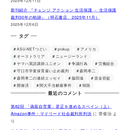
2025年12月11日
新刊紹介 『チェンジ アクション 生活保護 － 生活保護
裁判30年の軌跡』（明石書店、2025年11月）
2025年12月6日
タグ
ASU-NETつどい
pickup
アメリカ
オーストラリア
ニュージーランド
ヤマハ英語講師ユニオン
争議行為
労働組合
守口市学童保育雇い止め裁判
森岡孝二
森岡孝二の連続エッセイ
脇田滋
賃金窃盗
開催済
関大不当解雇事件
韓国
最近のコメント
第82回 「偽装自営業」是正を進めるスペイン（上）
Amazon事件・マドリード社会裁判所判決
に
菅俊治
よ
り