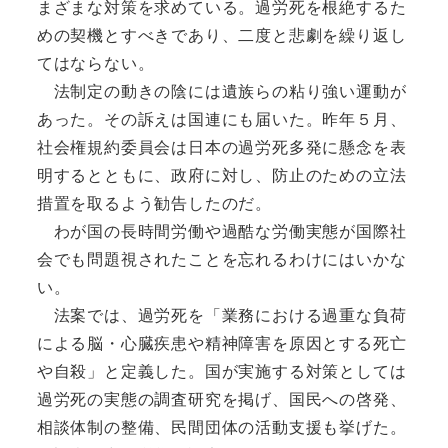
まざまな対策を求めている。過労死を根絶するた
めの契機とすべきであり、二度と悲劇を繰り返し
てはならない。
法制定の動きの陰には遺族らの粘り強い運動が
あった。その訴えは国連にも届いた。昨年５月、
社会権規約委員会は日本の過労死多発に懸念を表
明するとともに、政府に対し、防止のための立法
措置を取るよう勧告したのだ。
わが国の長時間労働や過酷な労働実態が国際社
会でも問題視されたことを忘れるわけにはいかな
い。
法案では、過労死を「業務における過重な負荷
による脳・心臓疾患や精神障害を原因とする死亡
や自殺」と定義した。国が実施する対策としては
過労死の実態の調査研究を掲げ、国民への啓発、
相談体制の整備、民間団体の活動支援も挙げた。