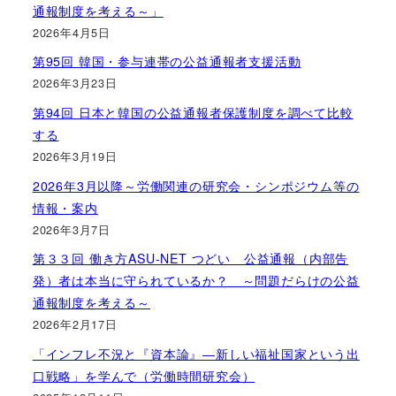
通報制度を考える～」
2026年4月5日
第95回 韓国・参与連帯の公益通報者支援活動
2026年3月23日
第94回 日本と韓国の公益通報者保護制度を調べて比較
する
2026年3月19日
2026年3月以降～労働関連の研究会・シンポジウム等の
情報・案内
2026年3月7日
第３３回 働き方ASU-NET つどい 公益通報（内部告
発）者は本当に守られているか？ ～問題だらけの公益
通報制度を考える～
2026年2月17日
「インフレ不況と『資本論』―新しい福祉国家という出
口戦略」を学んで（労働時間研究会）