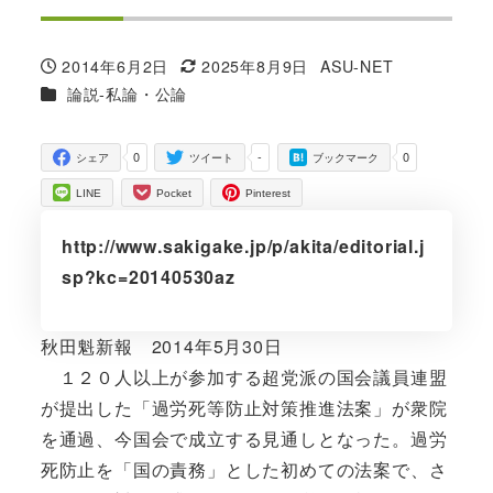
2014年6月2日
2025年8月9日
ASU-NET
投稿日
更新日
著
カテゴリー
論説-私論・公論
者
0
-
0
シェア
ツイート
ブックマーク
LINE
Pocket
Pinterest
http://www.sakigake.jp/p/akita/editorial.j
sp?kc=20140530az
秋田魁新報 2014年5月30日
１２０人以上が参加する超党派の国会議員連盟
が提出した「過労死等防止対策推進法案」が衆院
を通過、今国会で成立する見通しとなった。過労
死防止を「国の責務」とした初めての法案で、さ