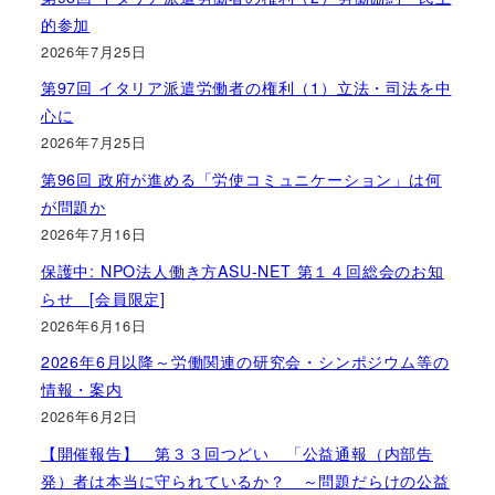
的参加
2026年7月25日
第97回 イタリア派遣労働者の権利（1）立法・司法を中
心に
2026年7月25日
第96回 政府が進める「労使コミュニケーション」は何
が問題か
2026年7月16日
保護中: NPO法人働き方ASU-NET 第１４回総会のお知
らせ [会員限定]
2026年6月16日
2026年6月以降～労働関連の研究会・シンポジウム等の
情報・案内
2026年6月2日
【開催報告】 第３３回つどい 「公益通報（内部告
発）者は本当に守られているか？ ～問題だらけの公益