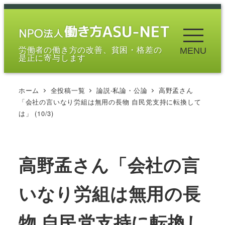
メ
イ
ン
労働者の働き方の改善、貧困・格差の
MENU
コ
是正に寄与します
ン
テ
ホーム
全投稿一覧
論説-私論・公論
高野孟さん
ン
「会社の言いなり労組は無用の長物 自民党支持に転換して
ツ
は」 (10/3)
へ
移
動
高野孟さん「会社の言
いなり労組は無用の長
物 自民党支持に転換し