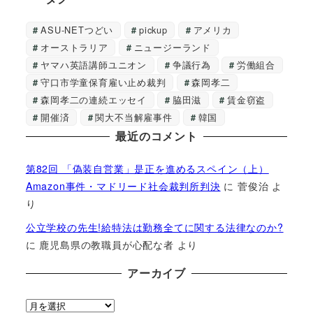
ASU-NETつどい
pickup
アメリカ
オーストラリア
ニュージーランド
ヤマハ英語講師ユニオン
争議行為
労働組合
守口市学童保育雇い止め裁判
森岡孝二
森岡孝二の連続エッセイ
脇田滋
賃金窃盗
開催済
関大不当解雇事件
韓国
最近のコメント
第82回 「偽装自営業」是正を進めるスペイン（上）
Amazon事件・マドリード社会裁判所判決
に
菅俊治
よ
り
公立学校の先生!給特法は勤務全てに関する法律なのか?
に
鹿児島県の教職員が心配な者
より
アーカイブ
ア