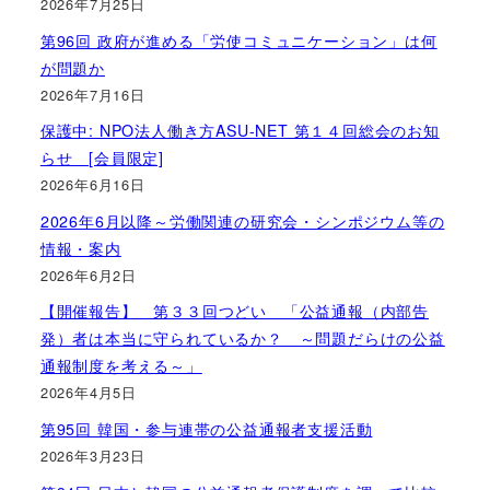
2026年7月25日
第96回 政府が進める「労使コミュニケーション」は何
が問題か
2026年7月16日
保護中: NPO法人働き方ASU-NET 第１４回総会のお知
らせ [会員限定]
2026年6月16日
2026年6月以降～労働関連の研究会・シンポジウム等の
情報・案内
2026年6月2日
【開催報告】 第３３回つどい 「公益通報（内部告
発）者は本当に守られているか？ ～問題だらけの公益
通報制度を考える～」
2026年4月5日
第95回 韓国・参与連帯の公益通報者支援活動
2026年3月23日