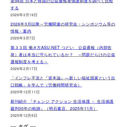
第94回 日本と韓国の公益通報者保護制度を調べて比較
する
2026年3月19日
2026年3月以降～労働関連の研究会・シンポジウム等の
情報・案内
2026年3月7日
第３３回 働き方ASU-NET つどい 公益通報（内部告
発）者は本当に守られているか？ ～問題だらけの公益
通報制度を考える～
2026年2月17日
「インフレ不況と『資本論』―新しい福祉国家という出
口戦略」を学んで（労働時間研究会）
2025年12月11日
新刊紹介 『チェンジ アクション 生活保護 － 生活保護
裁判30年の軌跡』（明石書店、2025年11月）
2025年12月6日
タグ