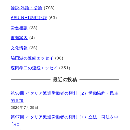
論説-私論・公論
(793)
ASU-NET活動記録
(63)
労働相談
(38)
書籍案内
(4)
文化情報
(36)
脇田滋の連続エッセイ
(98)
森岡孝二の連続エッセイ
(351)
最近の投稿
第98回 イタリア派遣労働者の権利（2）労働協約・民主
的参加
2026年7月25日
第97回 イタリア派遣労働者の権利（1）立法・司法を中
心に