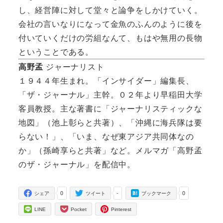
し、経営陣に対して堂々と論争をしかけていく。
会社の言いなりになって金魚のふんのように後を
付いていくだけの労組なんて、もはや無用の長物
ということである。
高野孟
ジャーナリスト
１９４４年生まれ。「インサイダー」編集長、
「ザ・ジャーナル」主幹。０２年より早稲田大学
客員教授。主な著書に「ジャーナリスティックな
地図」（池上彰らと共著）、「沖縄に海兵隊は要
らない！」、「いま、なぜ東アジア共同体なの
か」（孫崎享らと共著」など。メルマガ「高野孟
のザ・ジャーナル」を配信中。
0
-
0
シェア
ツイート
ブックマーク
LINE
Pocket
Pinterest