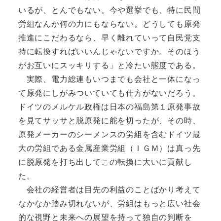
いるが、とんでもない。今や選挙でも、特に民間
労組なんか何の力にもならない。どうしても原発
推進にこだわるなら、早く離れていって自民党支
持に転換すればいいんじゃないですか。そのほう
がお互いにスッキリする」と冷たい態度である。
実際、電力総連もいつまでも会社と一体になっ
て原発にしがみついていても仕方がないだろう。
ドイツのメルケル政権は日本の福島第１原発事故
を見てサッサと脱原発に舵を切ったが、その時、
原発メーカーのシーメンスの労組を含むドイツ最
大の労組である金属産業労組（ＩＧＭ）は真っ先
に脱原発を打ち出してこの転換に大いに貢献し
た。
会社の経営者は目先の利益のことばかり考えて
なかなか踏み切れないが、労組はもっと広い社会
的な視野と未来への展望を持って独自の判断を