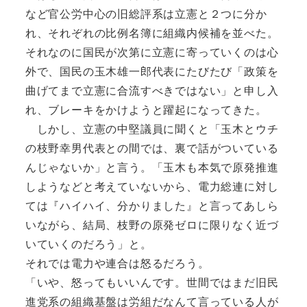
など官公労中心の旧総評系は立憲と２つに分か
れ、それぞれの比例名簿に組織内候補を並べた。
それなのに国民が次第に立憲に寄っていくのは心
外で、国民の玉木雄一郎代表にたびたび「政策を
曲げてまで立憲に合流すべきではない」と申し入
れ、ブレーキをかけようと躍起になってきた。
しかし、立憲の中堅議員に聞くと「玉木とウチ
の枝野幸男代表との間では、裏で話がついている
んじゃないか」と言う。「玉木も本気で原発推進
しようなどと考えていないから、電力総連に対し
ては『ハイハイ、分かりました』と言ってあしら
いながら、結局、枝野の原発ゼロに限りなく近づ
いていくのだろう」と。
それでは電力や連合は怒るだろう。
「いや、怒ってもいいんです。世間ではまだ旧民
進党系の組織基盤は労組だなんて言っている人が