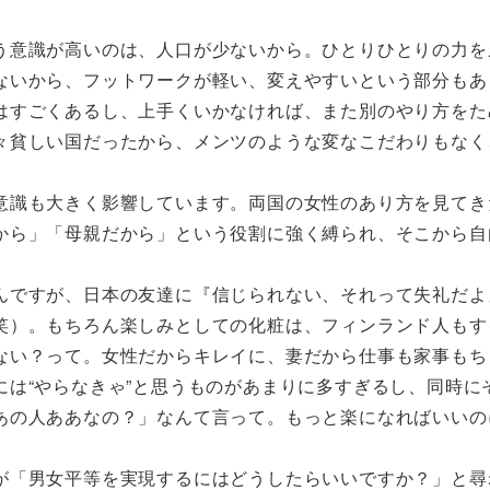
う意識が高いのは、人口が少ないから。ひとりひとりの力を
ないから、フットワークが軽い、変えやすいという部分もあ
はすごくあるし、上手くいかなければ、また別のやり方をた
々貧しい国だったから、メンツのような変なこだわりもなく
意識も大きく影響しています。両国の女性のあり方を見てき
から」「母親だから」という役割に強く縛られ、そこから自
んですが、日本の友達に『信じられない、それって失礼だよ
笑）。もちろん楽しみとしての化粧は、フィンランド人もす
ない？って。女性だからキレイに、妻だから仕事も家事もち
は“やらなきゃ”と思うものがあまりに多すぎるし、同時に
あの人ああなの？」なんて言って。もっと楽になればいいの
が「男女平等を実現するにはどうしたらいいですか？」と尋