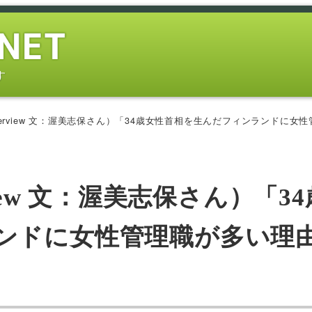
す
erview 文：渥美志保さん）「34歳女性首相を生んだフィンランドに女性管理
iew 文：渥美志保さん）「3
ンドに女性管理職が多い理