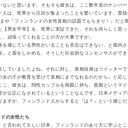
いないと思います。そもそも彼女は、ここ数年党のナンバー
ド人は、世界から注目が集まったことを驚いています。普段
いまや『フィンランドの女性首相の話題でもちきり！』だと
た【男女平等】を、世界に実証できた、それを誇らしく思っ
し、頑張ってくれることの方が大事ですが」
怖を感じている男性がいることも否定はできない、と堀内さ
誤」と眉をしかめる。そうした社会的なコンセンサスができ
言していましたよね。それに対し、首相自身はツイッターで
の女の子が教育を受けて首相にまでなれるのだから』と応じ
ここ。彼女は、同性カップルを両親に持ち、貧困というマイ
育が公正になされているということなんです。日本メディア
りますが、フィンランド人からすると『は？』という感じだ
ンドの女性たち
」と言われて久しい日本。フィンランドのあり方に学ぶとこ