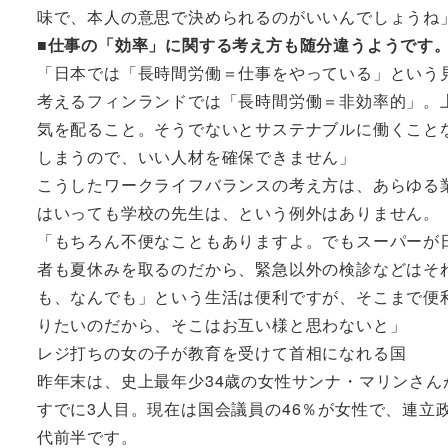
味で、本人の意思で決められるのがいいんでしょうね
■仕事の「効率」に関する考え方も随分違うようです
「日本では「長時間労働＝仕事をやっている」という
考えるフィンランドでは「長時間労働＝非効率的」。
気を配ること。そうでないとサステナブルに働くこと
しまうので、いい人材を確保できません」
こうしたワークライフバランスの考え方は、あらゆる
はいっても学校の先生は、という例外はありません。
「もちろん不便なこともありますよ。でもスーパーが
者も夏休みを取るのだから、緊急以外の検診などはそ
も、なんでも」という生活は便利ですが、そこまで便
りたいのだから、そこはお互い様と思わないと」
レジ打ちの女の子が教育を受けて首相になれる国
昨年末は、史上最年少34歳の女性サンナ・マリンさ
すでに3人目。現在は国会議員の46％が女性で、連立
代前半です。