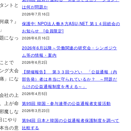
タントと
は何が問題か
2026年7月16日
何歳？』
保護中: NPO法人働き方ASU-NET 第１４回総会の
」
お知らせ [会員限定]
題になっ
2026年6月16日
2026年6月以降～労働関連の研究会・シンポジウ
ム等の情報・案内
ことで
2026年6月2日
ング大会
【開催報告】 第３３回つどい 「公益通報（内
痛」にな
部告発）者は本当に守られているか？ ～問題だ
らけの公益通報制度を考える～」
2026年4月5日
会社の上
、上が命
第95回 韓国・参与連帯の公益通報者支援活動
2026年3月23日
邪魔しな
日にやり
第94回 日本と韓国の公益通報者保護制度を調べて
本当の意
比較する