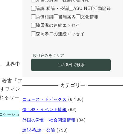
論説-私論・公論
ASU-NET活動記録
労働相談
書籍案内
文化情報
脇田滋の連続エッセイ
森岡孝二の連続エッセイ
絞り込みをクリア
は、世界中
この条件で検索
。著書『フ
カテゴリー
ごすフィン
れるワー
ニュース・トピックス
(6,130)
催し物・イベント情報
(62)
ニケーショ
外国の労働・社会関連情報
(34)
論説-私論・公論
(793)