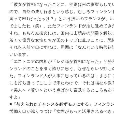
「彼女が首相になったことに、性別は何の影響もして
ので、自然の成り行きという感じ。むしろフィンラン
国ってEUだったっけ？』という扱いのフランスが、
でましたね（笑）。ただフィンランドが推し進めてき
すね。もちろん彼女には、国内に山積みの問題を解決
若くて優秀な女性たちが国のトップに並ぶことに、恐
それを人前で口にすれば、周囲は「なんという時代錯
いいます。
「エストニアの内相が『レジ係が首相になった』と発
ンランドのことを凄く誇りに思う、なぜならレジ打ち
た。フィンランド人が大事に思っているのは、まさに
にも打ち勝ってここまで来たわけで、それは福祉や教
＜美人＞＜若い＞という点ばかり言及するところもあ
すよ」
■「与えられたチャンスを必ずモノにする」フィンラ
労働人口が減りつづけ「女性がもっと活用されるべき