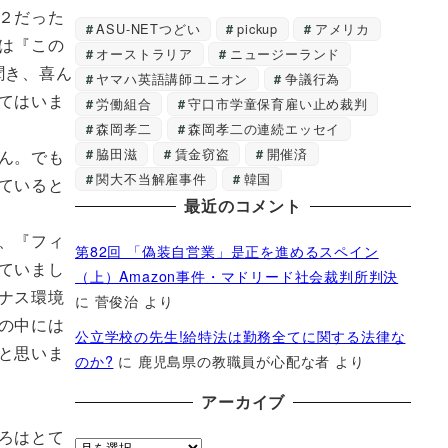
２だった
ASU-NETつどい
pickup
アメリカ
は『この
オーストラリア
ニュージーランド
聞き、喜ん
ヤマハ英語講師ユニオン
争議行為
てはいま
労働組合
守口市学童保育雇い止め裁判
森岡孝二
森岡孝二の連続エッセイ
脇田滋
賃金窃盗
開催済
ん。でも
関大不当解雇事件
韓国
ていると
最近のコメント
、『フィ
第82回 「偽装自営業」是正を進めるスペイン
ていまし
（上）Amazon事件・マドリード社会裁判所判決
ナス環境
に
菅俊治
より
の中には
公立学校の先生!給特法は勤務全てに関する法律な
と思いま
のか?
に
鹿児島県の教職員が心配な者
より
アーカイブ
ろはとて
ア