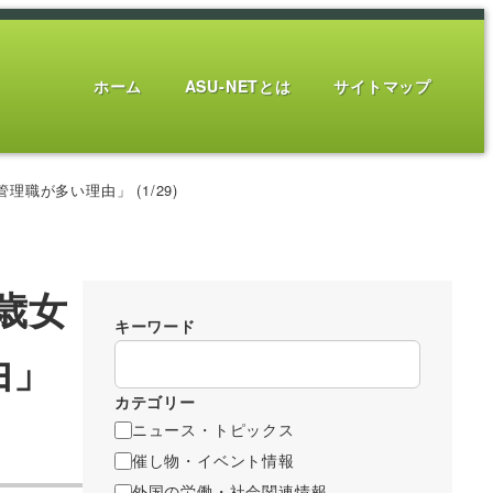
ホーム
ASU-NETとは
サイトマップ
職が多い理由」 (1/29)
4歳女
キーワード
由」
カテゴリー
ニュース・トピックス
催し物・イベント情報
外国の労働・社会関連情報