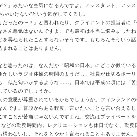
が？』みたいな空気になるんですよ。アシスタント、アシス
ちゃいけない”という気がしてくるし。
うだったの〜？』と言われたり、クライアントの担当者に『
なさん悪気はないんですよ、でも最初は本当に悩みましたね
どを尋ねられたことすらないそうです。もちろんそういう話
込まれることはありません。
なと思ったのは、なんだか「昭和の日本」にどこか似ている
ゆかしいラジオ体操の時間のようだし、社員が仕切るボーリ
も、似た匂いがするような……。日本では平成の頃には「苦
しているのでしょうか。
人の意思が尊重されているからでしょうか。フィンランドの
なんです。普段からある程度、言いたいことを言い合えるし
ごすことが苦痛じゃないんですよね。交流はプライベートを
クなどの勤務時間内。レクリエーションも休日でなく、勤務
も構わないし、それをとやかく言われることもありません。