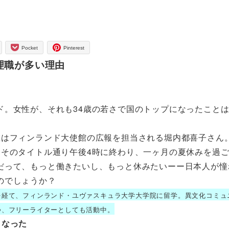
Pocket
Pinterest
理職が多い理由
ド。女性が、それも34歳の若さで国のトップになったこと
在はフィンランド大使館の広報を担当される堀内都喜子さん
、そのタイトル通り午後4時に終わり、一ヶ月の夏休みを過
だって、もっと働きたいし、もっと休みたいーー日本人が憧
のでしょうか？
を経て、フィンランド・ユヴァスキュラ大学大学院に留学。異文化コミュ
つ、フリーライターとしても活動中。
くなった