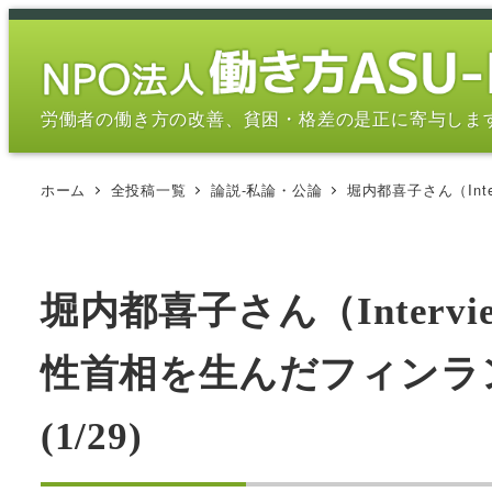
メ
イ
ン
コ
労働者の働き方の改善、貧困・格差の是正に寄与しま
ン
テ
ホーム
全投稿一覧
論説-私論・公論
堀内都喜子さん（Int
ン
ツ
へ
移
堀内都喜子さん（Interv
動
性首相を生んだフィンラ
(1/29)