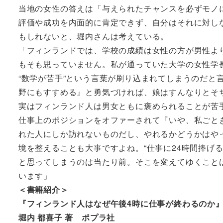
当地の女性の答えは「与えられたチャンスを必ずモノ
評価や成功を内面的に肯定できず、自分はそれに対し
もしれないと、堀内さんは考えている。
「フィンランドでは、学校の成績は女性の方が男性よ
もそも思っていません。私が通っていた大学の女性学長
“数学が苦手”という言葉が刷り込まれてしまうのだと
野にもすすめる』と勇気づければ、娘はすんなりとそ
実はフィンランド人は男女ともに褒められることが苦
仕事上のポジションをオファーされて『いや、私ごと
れた人にしか訪れないものだし、やれるかどうかはや
境を整えることも大事ですよね。“仕事に24時間捧げ
と思ってしまうのは当たり前。そこを変えてゆくこと
います」
＜書籍紹介＞
『フィンランド人はなぜ午後4時に仕事が終わるのか
堀内 都喜子 著 ポプラ社