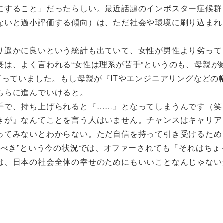
にすること」だったらしい。最近話題のインポスター症候群
ないと過小評価する傾向）は、ただ社会や環境に刷り込まれ
り遥かに良いという統計も出ていて、女性が男性より劣って
は、よく言われる“女性は理系が苦手”というのも、母親が
言っていました。もし母親が『ITやエンジニアリングなどの
ちらに進んでいけると。
手で、持ち上げられると『……』となってしまうんです（笑
きが』なんてことを言う人はいません。チャンスはキャリア
ってみないとわからない。ただ自信を持って引き受けるため
るべき”という今の状況では、オファーされても『それはちょ
は、日本の社会全体の幸せのためにもいいことなんじゃない
』