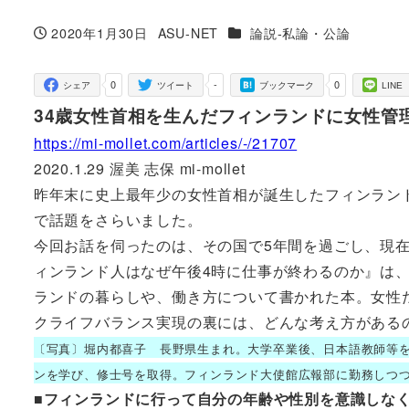
カテゴリー
2020年1月30日
ASU-NET
論説-私論・公論
投稿日
著
者
0
-
0
シェア
ツイート
ブックマーク
LINE
34歳女性首相を生んだフィンランドに女性管
https://mi-mollet.com/articles/-/21707
2020.1.29 渥美 志保 mi-mollet
昨年末に史上最年少の女性首相が誕生したフィンラン
で話題をさらいました。
今回お話を伺ったのは、その国で5年間を過ごし、現
ィンランド人はなぜ午後4時に仕事が終わるのか』は
ランドの暮らしや、働き方について書かれた本。女性
クライフバランス実現の裏には、どんな考え方がある
〔写真〕堀内都喜子 長野県生まれ。大学卒業後、日本語教師等
ンを学び、修士号を取得。フィンランド大使館広報部に勤務しつ
■フィンランドに行って自分の年齢や性別を意識しな