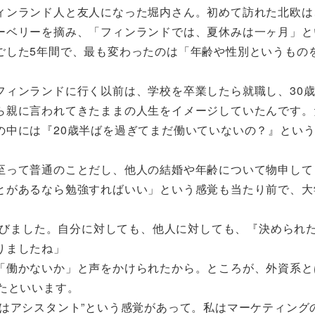
ィンランド人と友人になった堀内さん。初めて訪れた北欧は
ーベリーを摘み、「フィンランドでは、夏休みは一ヶ月」と
ごした5年間で、最も変わったのは「年齢や性別というもの
フィンランドに行く以前は、学校を卒業したら就職し、30
ら親に言われてきたままの人生をイメージしていたんです。
の中には『20歳半ばを過ぎてまだ働いていないの？』とい
至って普通のことだし、他人の結婚や年齢について物申して
とがあるなら勉強すればいい」という感覚も当たり前で、大
っ飛びました。自分に対しても、他人に対しても、『決められ
りましたね」
「働かないか」と声をかけられたから。ところが、外資系と
たといいます。
はアシスタント”という感覚があって。私はマーケティング