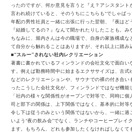
ったのですが、何か意見を言うと『え？アシスタント
言われ続けていると、そのうちにこちらも“でしゃばっ
年配の男性社員と一緒に出張に行った翌朝、『夜はど
『結婚してるの？』なんて聞かれたりしたことも。み
ちなみに、堀内さんは今の職場で、自身の家族構成な
て自分から触れることはありますが、それ以上に踏み
■“スルー”されない社内レクリエーション
著書に書かれているフィンランドの会社文化で面白い
す。例えば勤務時間中に始まるエクササイズは、古式
などのレクリエーションや、サウナでの裸の付き合い
ったこうした会社文化が、フィンランドではなぜ機能
「社内の様々な関係性がオープンで対等で、同時に個
司と部下の関係は、上下関係ではなく、基本的に対等
令し下は従うのみという関係ではないから、一緒に過
いよう“夜の飲み会”でなく、ランチやコーヒーブレイ
ます。もちろん、どれも参加したくなければしなくて