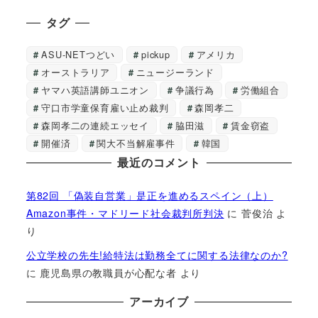
タグ
ASU-NETつどい
pickup
アメリカ
オーストラリア
ニュージーランド
ヤマハ英語講師ユニオン
争議行為
労働組合
守口市学童保育雇い止め裁判
森岡孝二
森岡孝二の連続エッセイ
脇田滋
賃金窃盗
開催済
関大不当解雇事件
韓国
最近のコメント
第82回 「偽装自営業」是正を進めるスペイン（上）
Amazon事件・マドリード社会裁判所判決
に
菅俊治
よ
り
公立学校の先生!給特法は勤務全てに関する法律なのか?
に
鹿児島県の教職員が心配な者
より
アーカイブ