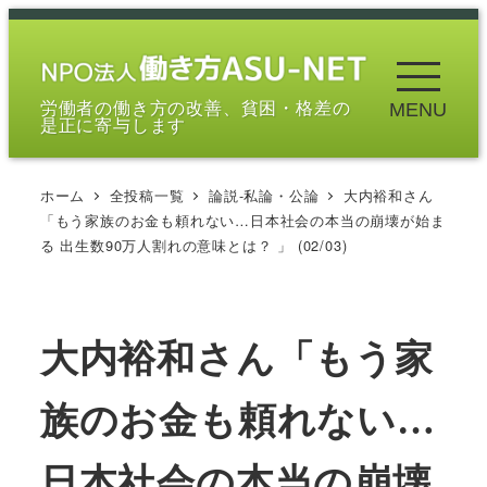
メ
イ
ン
労働者の働き方の改善、貧困・格差の
MENU
コ
是正に寄与します
ン
テ
ホーム
全投稿一覧
論説-私論・公論
大内裕和さん
ン
「もう家族のお金も頼れない…日本社会の本当の崩壊が始ま
ツ
る 出生数90万人割れの意味とは？ 」 (02/03)
へ
移
動
大内裕和さん「もう家
族のお金も頼れない…
日本社会の本当の崩壊