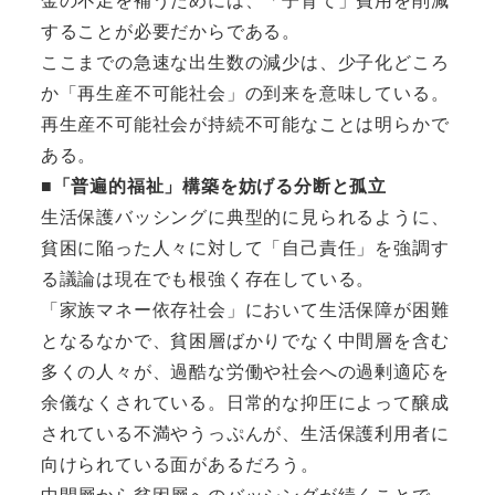
することが必要だからである。
ここまでの急速な出生数の減少は、少子化どころ
か「再生産不可能社会」の到来を意味している。
再生産不可能社会が持続不可能なことは明らかで
ある。
■「普遍的福祉」構築を妨げる分断と孤立
生活保護バッシングに典型的に見られるように、
貧困に陥った人々に対して「自己責任」を強調す
る議論は現在でも根強く存在している。
「家族マネー依存社会」において生活保障が困難
となるなかで、貧困層ばかりでなく中間層を含む
多くの人々が、過酷な労働や社会への過剰適応を
余儀なくされている。日常的な抑圧によって醸成
されている不満やうっぷんが、生活保護利用者に
向けられている面があるだろう。
中間層から貧困層へのバッシングが続くことで、