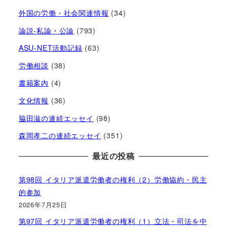
外国の労働・社会関連情報
(34)
論説-私論・公論
(793)
ASU-NET活動記録
(63)
労働相談
(38)
書籍案内
(4)
文化情報
(36)
脇田滋の連続エッセイ
(98)
森岡孝二の連続エッセイ
(351)
最近の投稿
第98回 イタリア派遣労働者の権利（2）労働協約・民主
的参加
2026年7月25日
第97回 イタリア派遣労働者の権利（1）立法・司法を中