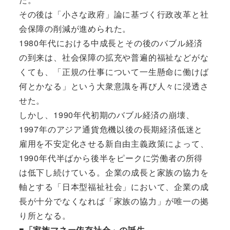
その後は「小さな政府」論に基づく行政改革と社
会保障の削減が進められた。
1980年代における中成長とその後のバブル経済
の到来は、社会保障の拡充や普遍的福祉などがな
くても、「正規の仕事について一生懸命に働けば
何とかなる」という大衆意識を再び人々に浸透さ
せた。
しかし、1990年代初期のバブル経済の崩壊、
1997年のアジア通貨危機以後の長期経済低迷と
雇用を不安定化させる新自由主義政策によって、
1990年代半ばから後半をピークに労働者の所得
は低下し続けている。企業の成長と家族の協力を
軸とする「日本型福祉社会」において、企業の成
長が十分でなくなれば「家族の協力」が唯一の拠
り所となる。
■「家族マネー依存社会」の誕生