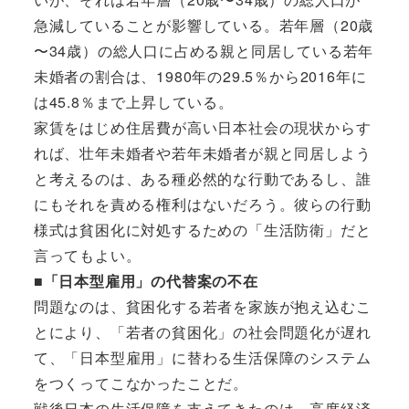
急減していることが影響している。若年層（20歳
〜34歳）の総人口に占める親と同居している若年
未婚者の割合は、1980年の29.5％から2016年に
は45.8％まで上昇している。
家賃をはじめ住居費が高い日本社会の現状からす
れば、壮年未婚者や若年未婚者が親と同居しよう
と考えるのは、ある種必然的な行動であるし、誰
にもそれを責める権利はないだろう。彼らの行動
様式は貧困化に対処するための「生活防衛」だと
言ってもよい。
■「日本型雇用」の代替案の不在
問題なのは、貧困化する若者を家族が抱え込むこ
とにより、「若者の貧困化」の社会問題化が遅れ
て、「日本型雇用」に替わる生活保障のシステム
をつくってこなかったことだ。
戦後日本の生活保障を支えてきたのは、高度経済