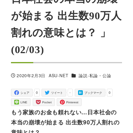
が始まる 出生数90万人
割れの意味とは？ 」
(02/03)
カテゴリー
2020年2月3日
ASU-NET
論説-私論・公論
投稿日
著
者
0
-
0
シェア
ツイート
ブックマーク
LINE
Pocket
Pinterest
もう家族のお金も頼れない…日本社会の
本当の崩壊が始まる 出生数90万人割れの
意味とは？