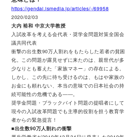
https://gendai.ismedia.jp/articles/-/69958
2020/02/03
大内 裕和 中京大学教授
入試改革を考える会代表・奨学金問題対策全国会
議共同代表
衝撃の出生数90万人割れをもたらした若者の貧困
化。この問題が露見せずに来たのは、親世代が多
少なりとも蓄えた「家族マネー」の存在による。
しかし、この先に待ち受けるのは、もはや家族の
お金にも頼れない、本当の意味での日本社会の持
続可能性の危機である――。
奨学金問題・ブラックバイト問題の提唱者にして
現今の入試改革問題でも主導的役割を担う教育学
者からの緊急提言！
■出生数90万人割れの衝撃
厚生労働省が2019年12月24日に発表した2019年