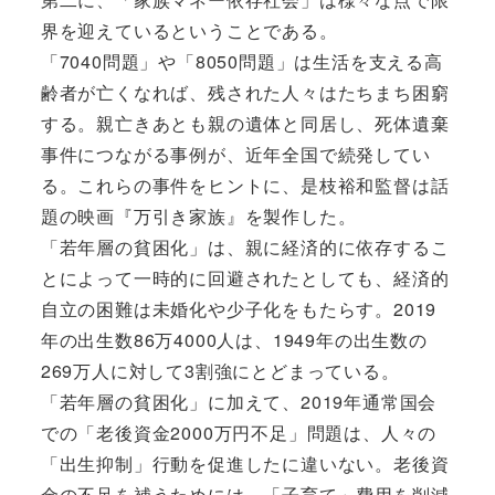
界を迎えているということである。
「7040問題」や「8050問題」は生活を支える高
齢者が亡くなれば、残された人々はたちまち困窮
する。親亡きあとも親の遺体と同居し、死体遺棄
事件につながる事例が、近年全国で続発してい
る。これらの事件をヒントに、是枝裕和監督は話
題の映画『万引き家族』を製作した。
「若年層の貧困化」は、親に経済的に依存するこ
とによって一時的に回避されたとしても、経済的
自立の困難は未婚化や少子化をもたらす。2019
年の出生数86万4000人は、1949年の出生数の
269万人に対して3割強にとどまっている。
「若年層の貧困化」に加えて、2019年通常国会
での「老後資金2000万円不足」問題は、人々の
「出生抑制」行動を促進したに違いない。老後資
金の不足を補うためには、「子育て」費用を削減