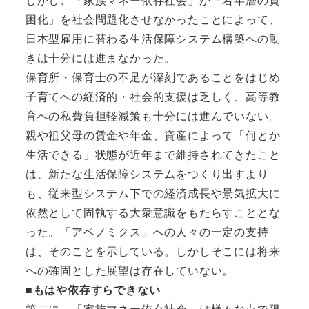
困化」を社会問題化させなかったことによって、
日本型雇用に替わる生活保障システム構築への動
きは十分には進まなかった。
保育所・保育士の不足が深刻であることをはじめ
子育てへの経済的・社会的支援は乏しく、高等教
育への私費負担軽減策も十分には進んでいない。
親や祖父母の賃金や年金、資産によって「何とか
生活できる」状態が近年まで維持されてきたこと
は、新たな生活保障システムをつくり出すより
も、従来型システム下での経済成長や景気拡大に
依然として固執する大衆意識をもたらすこととな
った。「アベノミクス」への人々の一定の支持
は、そのことを示している。しかしそこには将来
への確固とした展望は存在していない。
■もはや依存すらできない
第二に、「家族マネー依存社会」は様々な点で限