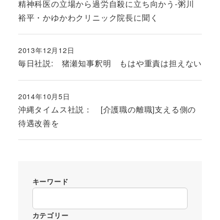
精神科医の立場から過労自殺に立ち向かう-粥川
裕平・かゆかわクリニック院長に聞く
2013年12月12日
投稿日
毎日社説: 猪瀬知事釈明 もはや重責は担えない
2014年10月5日
投稿日
沖縄タイムス社説： [介護職の離職]支える側の
待遇改善を
キーワード
カテゴリー