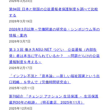
2026年3月23日
第94回 日本と韓国の公益通報者保護制度を調べて比較
する
2026年3月19日
2026年3月以降～労働関連の研究会・シンポジウム等の
情報・案内
2026年3月7日
第３３回 働き方ASU-NET つどい 公益通報（内部告
発）者は本当に守られているか？ ～問題だらけの公益
通報制度を考える～
2026年2月17日
「インフレ不況と『資本論』―新しい福祉国家という出
口戦略」を学んで（労働時間研究会）
2025年12月11日
新刊紹介 『チェンジ アクション 生活保護 － 生活保護
裁判30年の軌跡』（明石書店、2025年11月）
2025年12月6日