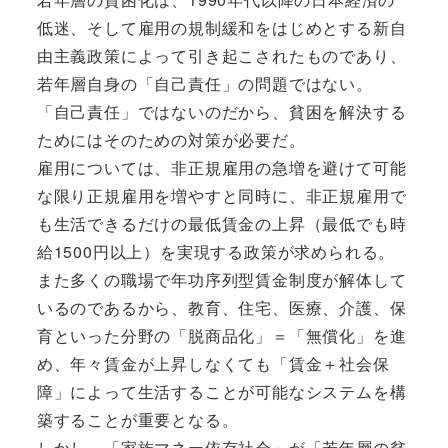
低迷、そして雇用の規制緩和をはじめとする新自
由主義政策によって引き起こされたものであり、
若年層自身の「自己責任」の問題ではない。
「自己責任」ではないのだから、貧困を解決する
ためにはそのための対策が必要だ。
雇用については、非正規雇用の急増を避けて可能
な限り正規雇用を増やすと同時に、非正規雇用で
も生活できるだけの最低賃金の上昇（最低でも時
給1500円以上）を実現する政策が求められる。
また多くの職場で年功序列型賃金制度が解体して
いるのであるから、教育、住宅、医療、介護、保
育といった分野の「脱商品化」＝「無償化」を進
め、年々賃金が上昇しなくても「賃金＋社会保
障」によって生活することが可能なシステムを構
築することが重要となる。
しかし、「家族マネー依存社会」が「若年層の貧