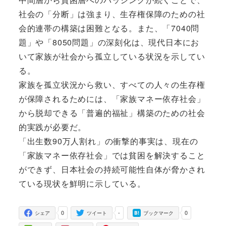
社会の「分断」は強まり、生存権保障のための社
会的連帯の構築は困難となる。また、「7040問
題」や「8050問題」の深刻化は、現代日本にお
いて家族が社会から孤立している状況を示してい
る。
家族を孤立状況から救い、すべての人々の生存権
が保障されるためには、「家族マネー依存社会」
から脱却できる「普遍的福祉」構築のための社会
的実践が必要だ。
「出生数90万人割れ」の衝撃的事実は、現在の
「家族マネー依存社会」では貧困を解決すること
ができず、日本社会の持続可能性自体が脅かされ
ている現状を鮮明に示している。
0
-
0
シェア
ツイート
ブックマーク