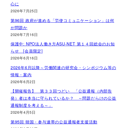
心に
2026年7月25日
第96回 政府が進める「労使コミュニケーション」は何
が問題か
2026年7月16日
保護中: NPO法人働き方ASU-NET 第１４回総会のお知
らせ [会員限定]
2026年6月16日
2026年6月以降～労働関連の研究会・シンポジウム等の
情報・案内
2026年6月2日
【開催報告】 第３３回つどい 「公益通報（内部告
発）者は本当に守られているか？ ～問題だらけの公益
通報制度を考える～」
2026年4月5日
第95回 韓国・参与連帯の公益通報者支援活動