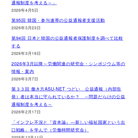
通報制度を考える～」
2026年4月5日
第95回 韓国・参与連帯の公益通報者支援活動
2026年3月23日
第94回 日本と韓国の公益通報者保護制度を調べて比較
する
2026年3月19日
2026年3月以降～労働関連の研究会・シンポジウム等の
情報・案内
2026年3月7日
第３３回 働き方ASU-NET つどい 公益通報（内部告
発）者は本当に守られているか？ ～問題だらけの公益
通報制度を考える～
2026年2月17日
「インフレ不況と『資本論』―新しい福祉国家という出
口戦略」を学んで（労働時間研究会）
2025年12月11日