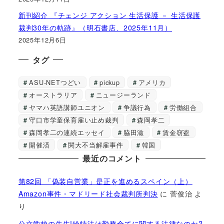
新刊紹介 『チェンジ アクション 生活保護 － 生活保護
裁判30年の軌跡』（明石書店、2025年11月）
2025年12月6日
タグ
ASU-NETつどい
pickup
アメリカ
オーストラリア
ニュージーランド
ヤマハ英語講師ユニオン
争議行為
労働組合
守口市学童保育雇い止め裁判
森岡孝二
森岡孝二の連続エッセイ
脇田滋
賃金窃盗
開催済
関大不当解雇事件
韓国
最近のコメント
第82回 「偽装自営業」是正を進めるスペイン（上）
Amazon事件・マドリード社会裁判所判決
に
菅俊治
よ
り
公立学校の先生!給特法は勤務全てに関する法律なのか?