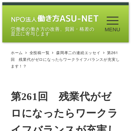
メ
イ
ン
労働者の働き方の改善、貧困・格差の
MENU
コ
是正に寄与します
ン
テ
ホーム
全投稿一覧
森岡孝二の連続エッセイ
第261
ン
回 残業代がゼロになったらワークライフバランスが充実し
ツ
ます！？
へ
移
動
第261回 残業代がゼ
ロになったらワークラ
イフバランスが充実し