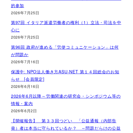
的参加
2026年7月25日
第97回 イタリア派遣労働者の権利（1）立法・司法を中
心に
2026年7月25日
第96回 政府が進める「労使コミュニケーション」は何
が問題か
2026年7月16日
保護中: NPO法人働き方ASU-NET 第１４回総会のお知
らせ [会員限定]
2026年6月16日
2026年6月以降～労働関連の研究会・シンポジウム等の
情報・案内
2026年6月2日
【開催報告】 第３３回つどい 「公益通報（内部告
発）者は本当に守られているか？ ～問題だらけの公益