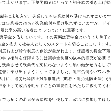
って上がります。正規労働者にとっても初任給の引き上げ効
保険に未加入で、失業しても失業給付を受けられずにいま
本では失業者の79％が失業給付を受け取れずにいますが、ド
正規比率の高い若者にとってはとくに重要です。
奨学金を借りています。その実態は奨学金というより利子
借金を抱えて社会人としてのスタートを切ることになります
制度および給付制度の創設が急がれます。保護者の賃金下落
の学ぶ権利を保障するには奨学金制度の抜本的拡充が必要で
も残業させて残業代を支払わないような酷い働かせ方をして
監督に乗り出すようになってきました。過重労働やパワハラ
年6月に、過労死等防止対策推進法（略称・過労死防止法）が
声を上げて政治を動かすことの重要性を私たちに教えてくれ
人でも多くの若者が選挙権を行使して、政治に参加してほし