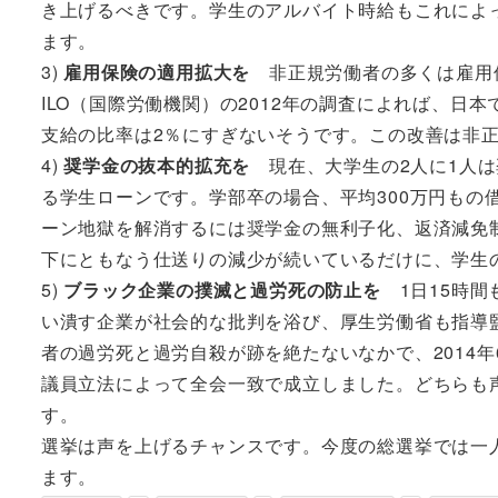
き上げるべきです。学生のアルバイト時給もこれによ
ます。
3)
雇用保険の適用拡大を
非正規労働者の多くは雇用
ILO（国際労働機関）の2012年の調査によれば、日
支給の比率は2％にすぎないそうです。この改善は非
4)
奨学金の抜本的拡充を
現在、大学生の2人に1人は
る学生ローンです。学部卒の場合、平均300万円もの
ーン地獄を解消するには奨学金の無利子化、返済減免
下にともなう仕送りの減少が続いているだけに、学生
5)
ブラック企業の撲滅と過労死の防止を
1日15時間
い潰す企業が社会的な批判を浴び、厚生労働省も指導
者の過労死と過労自殺が跡を絶たないなかで、2014
議員立法によって全会一致で成立しました。どちらも
す。
選挙は声を上げるチャンスです。今度の総選挙では一
ます。