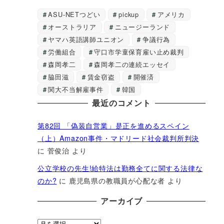
ASU-NETつどい
pickup
アメリカ
オーストラリア
ニュージーランド
ヤマハ英語講師ユニオン
争議行為
労働組合
守口市学童保育雇い止め裁判
森岡孝二
森岡孝二の連続エッセイ
脇田滋
賃金窃盗
開催済
関大不当解雇事件
韓国
最近のコメント
第82回 「偽装自営業」是正を進めるスペイン
（上）Amazon事件・マドリード社会裁判所判決
に
菅俊治
より
公立学校の先生!給特法は勤務全てに関する法律な
のか?
に
鹿児島県の教職員が心配な者
より
アーカイブ
ア