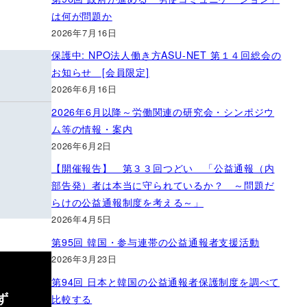
は何が問題か
2026年7月16日
保護中: NPO法人働き方ASU-NET 第１４回総会の
お知らせ [会員限定]
2026年6月16日
2026年6月以降～労働関連の研究会・シンポジウ
ム等の情報・案内
2026年6月2日
【開催報告】 第３３回つどい 「公益通報（内
部告発）者は本当に守られているか？ ～問題だ
らけの公益通報制度を考える～」
2026年4月5日
第95回 韓国・参与連帯の公益通報者支援活動
2026年3月23日
第94回 日本と韓国の公益通報者保護制度を調べて
せず
比較する