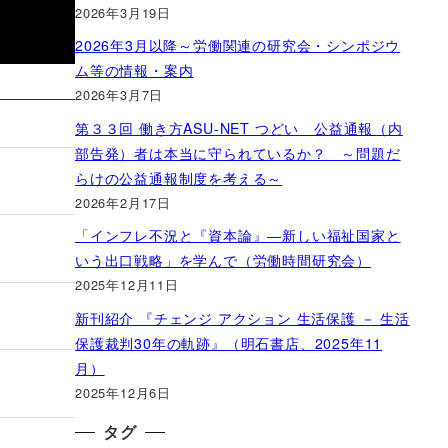
2026年3月19日
2026年3月以降～労働関連の研究会・シンポジウ
ム等の情報・案内
2026年3月7日
第３３回 働き方ASU-NET つどい 公益通報（内
部告発）者は本当に守られているか？ ～問題だ
らけの公益通報制度を考える～
2026年2月17日
「インフレ不況と『資本論』―新しい福祉国家と
いう出口戦略」を学んで（労働時間研究会）
2025年12月11日
新刊紹介 『チェンジ アクション 生活保護 － 生活
保護裁判30年の軌跡』（明石書店、2025年11
月）
2025年12月6日
タグ