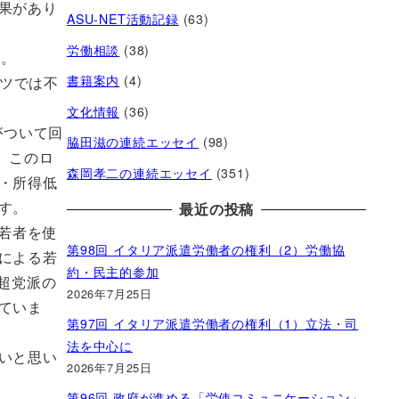
果があり
ASU-NET活動記録
(63)
労働相談
(38)
す。
書籍案内
(4)
イツでは不
文化情報
(36)
がついて回
脇田滋の連続エッセイ
(98)
。このロ
森岡孝二の連続エッセイ
(351)
・所得低
す。
最近の投稿
若者を使
第98回 イタリア派遣労働者の権利（2）労働協
による若
約・民主的参加
超党派の
2026年7月25日
ていま
第97回 イタリア派遣労働者の権利（1）立法・司
法を中心に
いと思い
2026年7月25日
第96回 政府が進める「労使コミュニケーション」