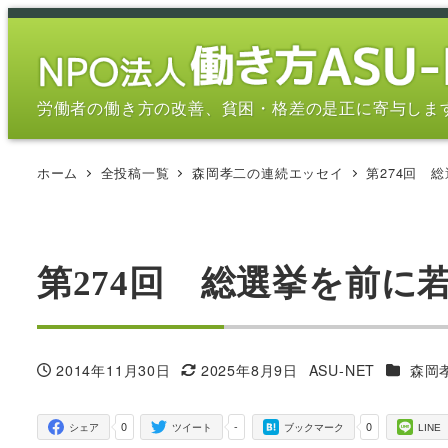
メ
イ
ン
コ
労働者の働き方の改善、貧困・格差の是正に寄与しま
ン
テ
ホーム
全投稿一覧
森岡孝二の連続エッセイ
第274回 
ン
ツ
へ
移
第274回 総選挙を前
動
カテゴリ
2014年11月30日
2025年8月9日
ASU-NET
森岡
投稿日
更新日
著
者
0
-
0
シェア
ツイート
ブックマーク
LINE