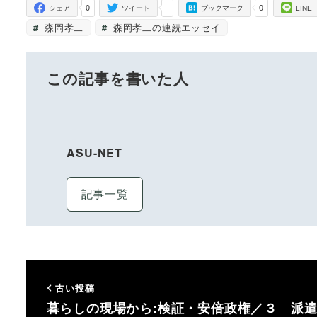
0
-
0
シェア
ツイート
ブックマーク
LINE
森岡孝二
森岡孝二の連続エッセイ
この記事を書いた人
ASU-NET
記事一覧
古い投稿
暮らしの現場から:検証・安倍政権／３ 派