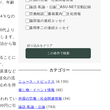
が、年齢
論説-私論・公論
ASU-NET活動記録
労働相談
書籍案内
文化情報
.4％なの
脇田滋の連続エッセイ
森岡孝二の連続エッセイ
0代より
にします。
政治から取
絞り込みをクリア
この条件で検索
ることに
す。
カテゴリー
・派遣など
規化の流
ニュース・トピックス
(6,130)
止めを掛
催し物・イベント情報
(62)
われてい
外国の労働・社会関連情報
(34)
00円に引
論説-私論・公論
(793)