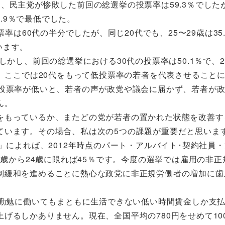
、民主党が惨敗した前回の総選挙の投票率は59.3％でした
7.9％で最低でした。
率は60代の半分でしたが、同じ20代でも、25〜29歳は35
います。
しかし、前回の総選挙における30代の投票率は50.1％で、2
て、ここでは20代をもって低投票率の若者を代表させること
の投票率が低いと、若者の声が政党や議会に届かず、若者が
ん。
をもっているか、またどの党が若者の置かれた状態を改善す
ています。その場合、私は次の5つの課題が重要だと思いま
によれば、2012年時点のパート・アルバイト･契約社員
0歳から24歳に限れば45％です。今度の選挙では雇用の非正
制緩和を進めることに熱心な政党に非正規労働者の増加に歯
勤勉に働いてもまともに生活できない低い時間賃金しか支払
げるしかありません。現在、全国平均の780円をせめて10