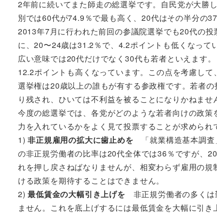
2年前に続いてまた師走の総選挙です。自民党が大勝し
別では60代が74.9％で最も高く、20代はその半分の3
2013年7月に行われた前回の参議院選挙でも20代の投票
に、20〜24歳は31.2％で、4.2ポイントも低くなって
広い意味では20代だけでなく30代も若者といえます。
12.2ポイントも高くなっています。この点を考慮し
選挙権は20歳以上の誰もが有する参政権です。若者
り残され、ひいては不利益を被ることになりかねませ
今度の総選挙では、各党がどのような若者向けの政策
力を入れているかをよく見て投票することが求められ
1)
非正規雇用の拡大に歯止めを
「就業構造基本調査」
の非正規労働者の比率は20代全体では36％ですが、2
れを押し戻さねばなりませんが、相変わらず雇用の規
ける政策を期待することはできません。
2)
最低賃金の大幅引き上げを
非正規労働者の多くは
ません。これを底上げするには最低賃金を大幅に引き上