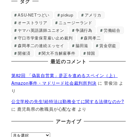
タグ
ASU-NETつどい
pickup
アメリカ
オーストラリア
ニュージーランド
ヤマハ英語講師ユニオン
争議行為
労働組合
守口市学童保育雇い止め裁判
森岡孝二
森岡孝二の連続エッセイ
脇田滋
賃金窃盗
開催済
関大不当解雇事件
韓国
最近のコメント
第82回 「偽装自営業」是正を進めるスペイン（上）
Amazon事件・マドリード社会裁判所判決
に
菅俊治
よ
り
公立学校の先生!給特法は勤務全てに関する法律なのか?
に
鹿児島県の教職員が心配な者
より
アーカイブ
ア