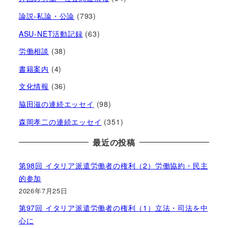
論説-私論・公論
(793)
ASU-NET活動記録
(63)
労働相談
(38)
書籍案内
(4)
文化情報
(36)
脇田滋の連続エッセイ
(98)
森岡孝二の連続エッセイ
(351)
最近の投稿
第98回 イタリア派遣労働者の権利（2）労働協約・民主
的参加
2026年7月25日
第97回 イタリア派遣労働者の権利（1）立法・司法を中
心に