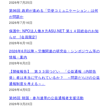
2026年7月25日
第96回 政府が進める「労使コミュニケーション」は何
が問題か
2026年7月16日
保護中: NPO法人働き方ASU-NET 第１４回総会のお知
らせ [会員限定]
2026年6月16日
2026年6月以降～労働関連の研究会・シンポジウム等の
情報・案内
2026年6月2日
【開催報告】 第３３回つどい 「公益通報（内部告
発）者は本当に守られているか？ ～問題だらけの公益
通報制度を考える～」
2026年4月5日
第95回 韓国・参与連帯の公益通報者支援活動
2026年3月23日