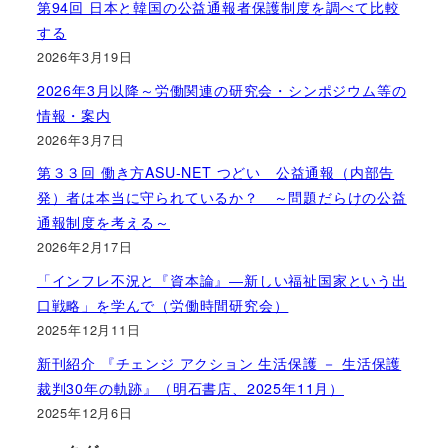
第94回 日本と韓国の公益通報者保護制度を調べて比較
する
2026年3月19日
2026年3月以降～労働関連の研究会・シンポジウム等の
情報・案内
2026年3月7日
第３３回 働き方ASU-NET つどい 公益通報（内部告
発）者は本当に守られているか？ ～問題だらけの公益
通報制度を考える～
2026年2月17日
「インフレ不況と『資本論』―新しい福祉国家という出
口戦略」を学んで（労働時間研究会）
2025年12月11日
新刊紹介 『チェンジ アクション 生活保護 － 生活保護
裁判30年の軌跡』（明石書店、2025年11月）
2025年12月6日