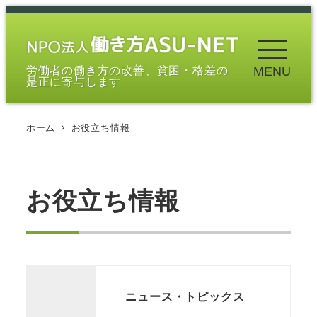
メ
イ
ン
労働者の働き方の改善、貧困・格差の
MENU
コ
是正に寄与します
ン
テ
ホーム
お役立ち情報
ン
ツ
へ
移
お役立ち情報
動
ニュース・トピックス