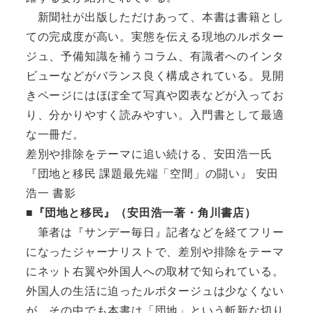
新聞社が出版しただけあって、本書は書籍とし
ての完成度が高い。実態を伝える現地のルポター
ジュ、予備知識を補うコラム、有識者へのインタ
ビューなどがバランス良く構成されている。見開
きページにはほぼ全て写真や図表などが入ってお
り、分かりやすく読みやすい。入門書として最適
な一冊だ。
差別や排除をテーマに追い続ける、安田浩一氏
『団地と移民 課題最先端「空間」の闘い』 安田
浩一 書影
■『団地と移民』（安田浩一著・角川書店）
筆者は『サンデー毎日』記者などを経てフリー
になったジャーナリストで、差別や排除をテーマ
にネット右翼や外国人への取材で知られている。
外国人の生活に迫ったルポタージュは少なくない
が、その中でも本書は「団地」という斬新な切り