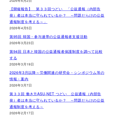
2026年6月2日
【開催報告】 第３３回つどい 「公益通報（内部告
発）者は本当に守られているか？ ～問題だらけの公益
通報制度を考える～」
2026年4月5日
第95回 韓国・参与連帯の公益通報者支援活動
2026年3月23日
第94回 日本と韓国の公益通報者保護制度を調べて比較
する
2026年3月19日
2026年3月以降～労働関連の研究会・シンポジウム等の
情報・案内
2026年3月7日
第３３回 働き方ASU-NET つどい 公益通報（内部告
発）者は本当に守られているか？ ～問題だらけの公益
通報制度を考える～
2026年2月17日