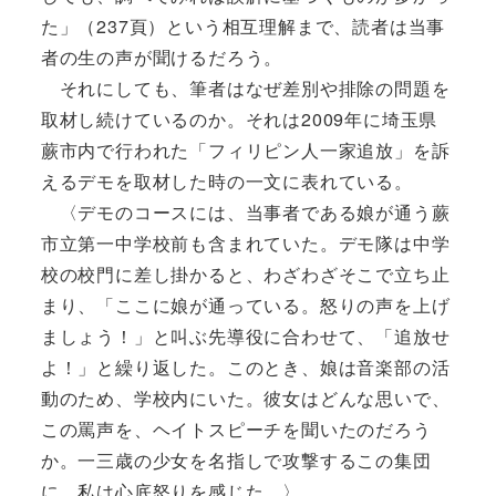
た」（237頁）という相互理解まで、読者は当事
者の生の声が聞けるだろう。
それにしても、筆者はなぜ差別や排除の問題を
取材し続けているのか。それは2009年に埼玉県
蕨市内で行われた「フィリピン人一家追放」を訴
えるデモを取材した時の一文に表れている。
〈デモのコースには、当事者である娘が通う蕨
市立第一中学校前も含まれていた。デモ隊は中学
校の校門に差し掛かると、わざわざそこで立ち止
まり、「ここに娘が通っている。怒りの声を上げ
ましょう！」と叫ぶ先導役に合わせて、「追放せ
よ！」と繰り返した。このとき、娘は音楽部の活
動のため、学校内にいた。彼女はどんな思いで、
この罵声を、ヘイトスピーチを聞いたのだろう
か。一三歳の少女を名指しで攻撃するこの集団
に、私は心底怒りを感じた。〉