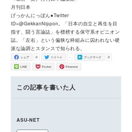
月刊日本
げっかんにっぽん●Twitter
ID=@GekkanNippon。「日本の自立と再生を目
指す、闘う言論誌」を標榜する保守系オピニオン
誌。「左右」という偏狭な枠組みに囚われない硬
派な論調とスタンスで知られる。
0
-
0
シェア
ツイート
ブックマーク
LINE
Pocket
Pinterest
この記事を書いた人
ASU-NET