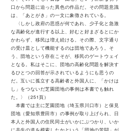
口から問題に迫った異色の作品だ。その問題意識
は、「あとがき」の一文に象徴されている。
〈しかし政府の思惑が何であれ、少子化と急激
な高齢化が進行する以上、好むと好まざるとにか
かわらず、移民は増え続ける。その際、文字通り
の受け皿として機能するのは団地であろう。そ
う、団地という存在こそが、移民のゲートウェイ
となる。私はそこに、団地の高齢化問題を解決す
るひとつの回答が示されているようにも思うの
だ。互いに孤立する高齢者と外国人に、「かけは
し」をつないだ芝園団地の事例は本書でも触れ
た。〉（251頁）
本書では主に芝園団地（埼玉県川口市）と保見
団地（愛知県豊田市）の事例が取り上げられ、日
本人と外国人の住民同士がいかにぶつかり、いか
に共生の道を模索したかという「団地の苦闘」が