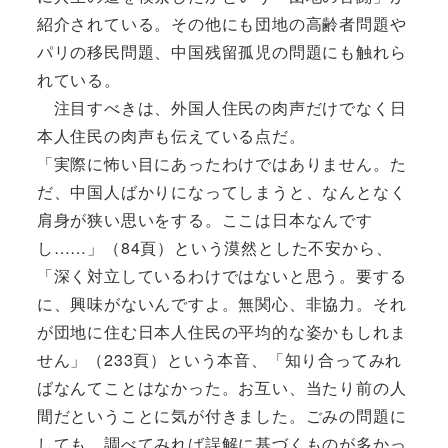
紹介されている。その他にも団地の高齢者問題や
パリの移民問題、中国残留孤児の問題にも触れら
れている。
注目すべきは、外国人住民の肉声だけでなく日
本人住民の肉声も伝えている点だ。
「実際に怖い目にあったわけではありません。た
だ、中国人ばかりになってしまうと、なんとなく
肩身が狭い思いをする。ここは日本なんです
し……」（84頁）という漠然とした不安から、
「深く対立しているわけではないと思う。要する
に、興味がないんですよ。無関心、非協力。それ
が団地に住む日本人住民の平均的な姿かもしれま
せん」（233頁）という本音、「知り合ってみれ
ばなんてことはなかった。お互い、当たり前の人
間だということに気が付きました。ごみの問題に
しても、調べてみれば誤解に基づくものが多かっ