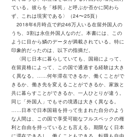
ている。彼らを「移民」と呼ぶか否かに関わら
ず、これは現実である〉（24〜25頁）
2018年6月時点で約246万人いる在留外国人の
うち、3割は永住外国人なのだ。本書には、この
ように目から鱗のデータが満載されている。特に
印象的だったのは、以下の指摘だ。
〈同じ日本に暮らしていても、国籍によって、
在留資格によって、この国で通過する経験は大き
く異なる。……何年滞在できるか、働くことがで
きるか、働き先を変えることができるか、家族と
共に暮らすことができるか、一人ひとりが違う。
同じ「外国人」でもその境遇は大きく異なる。
……日本で日本国籍を持って生まれた自分のよう
な人間は、この国で享受可能なフルスペックの権
利と自由を持っているとも言える。期限なく日本
に滞在できるし、働くこともできる。転職も自由