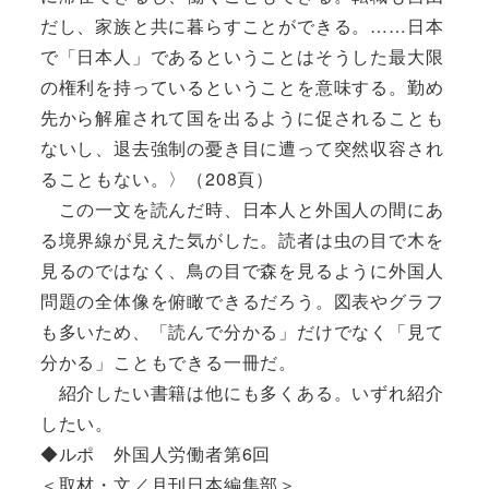
だし、家族と共に暮らすことができる。……日本
で「日本人」であるということはそうした最大限
の権利を持っているということを意味する。勤め
先から解雇されて国を出るように促されることも
ないし、退去強制の憂き目に遭って突然収容され
ることもない。〉（208頁）
この一文を読んだ時、日本人と外国人の間にあ
る境界線が見えた気がした。読者は虫の目で木を
見るのではなく、鳥の目で森を見るように外国人
問題の全体像を俯瞰できるだろう。図表やグラフ
も多いため、「読んで分かる」だけでなく「見て
分かる」こともできる一冊だ。
紹介したい書籍は他にも多くある。いずれ紹介
したい。
◆ルポ 外国人労働者第6回
＜取材・文／月刊日本編集部＞