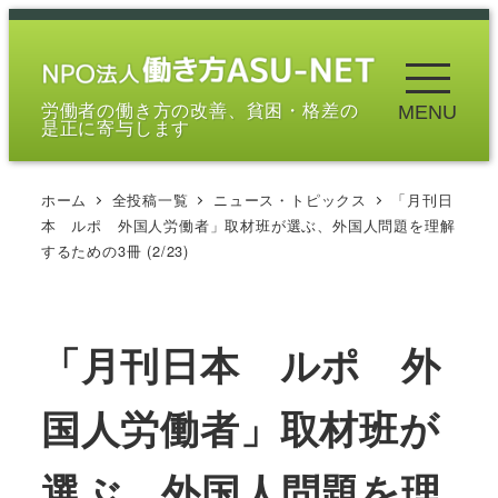
メ
イ
ン
労働者の働き方の改善、貧困・格差の
MENU
コ
是正に寄与します
ン
テ
ホーム
全投稿一覧
ニュース・トピックス
「月刊日
ン
本 ルポ 外国人労働者」取材班が選ぶ、外国人問題を理解
ツ
するための3冊 (2/23)
へ
移
動
「月刊日本 ルポ 外
国人労働者」取材班が
選ぶ、外国人問題を理