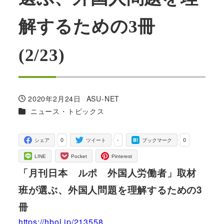
解するための3冊
(2/23)
2020年2月24日
ASU-NET
投稿日
著
カテゴリー
ニュース・トピックス
者
0
-
0
シェア
ツイート
ブックマーク
LINE
Pocket
Pinterest
「月刊日本 ルポ 外国人労働者」取材
班が選ぶ、外国人問題を理解するための3
冊
https://hbol.jp/213558