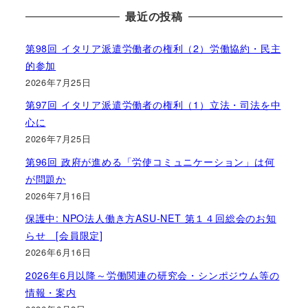
最近の投稿
第98回 イタリア派遣労働者の権利（2）労働協約・民主
的参加
2026年7月25日
第97回 イタリア派遣労働者の権利（1）立法・司法を中
心に
2026年7月25日
第96回 政府が進める「労使コミュニケーション」は何
が問題か
2026年7月16日
保護中: NPO法人働き方ASU-NET 第１４回総会のお知
らせ [会員限定]
2026年6月16日
2026年6月以降～労働関連の研究会・シンポジウム等の
情報・案内