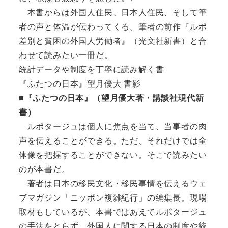
本書からは外国人住民、日本人住民、そして筆
者の声と体温が伝わってくる。筆者の前作『ルポ
差別と貧困の外国人労働者』（光文社新書）と合
わせて読みたい一冊だ。
統計データや制度を丁寧に読み解く書
『ふたつの日本』望月優大 書影
■『ふたつの日本』（望月優大著・講談社現代新
書）
ルポタージュは個人に焦点を当て、当事者の肉
声を伝えることができる。ただ、それだけでは全
体像を把握することができない。そこで読みたい
のが本書だ。
著者は日本の移民文化・移民事情を伝えるウェ
ブマガジン「ニッポン複雑紀行」の編集長。現場
取材もしているが、本書ではあえてルポタージュ
の手法をとらず、外国人に関する日本の制度や統