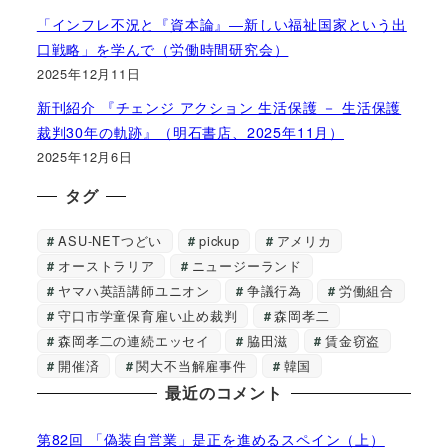
「インフレ不況と『資本論』―新しい福祉国家という出
口戦略」を学んで（労働時間研究会）
2025年12月11日
新刊紹介 『チェンジ アクション 生活保護 － 生活保護
裁判30年の軌跡』（明石書店、2025年11月）
2025年12月6日
タグ
ASU-NETつどい
pickup
アメリカ
オーストラリア
ニュージーランド
ヤマハ英語講師ユニオン
争議行為
労働組合
守口市学童保育雇い止め裁判
森岡孝二
森岡孝二の連続エッセイ
脇田滋
賃金窃盗
開催済
関大不当解雇事件
韓国
最近のコメント
第82回 「偽装自営業」是正を進めるスペイン（上）