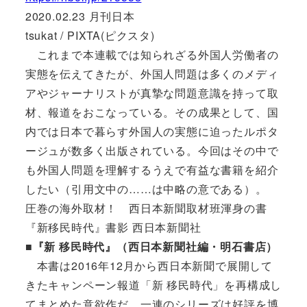
2020.02.23 月刊日本
tsukat / PIXTA(ピクスタ)
これまで本連載では知られざる外国人労働者の
実態を伝えてきたが、外国人問題は多くのメディ
アやジャーナリストが真摯な問題意識を持って取
材、報道をおこなっている。その成果として、国
内では日本で暮らす外国人の実態に迫ったルポタ
ージュが数多く出版されている。今回はその中で
も外国人問題を理解するうえで有益な書籍を紹介
したい（引用文中の……は中略の意である）。
圧巻の海外取材！ 西日本新聞取材班渾身の書
『新移民時代』書影 西日本新聞社
■『新 移民時代』（西日本新聞社編・明石書店）
本書は2016年12月から西日本新聞で展開して
きたキャンペーン報道「新 移民時代」を再構成し
てまとめた意欲作だ。一連のシリーズは好評を博