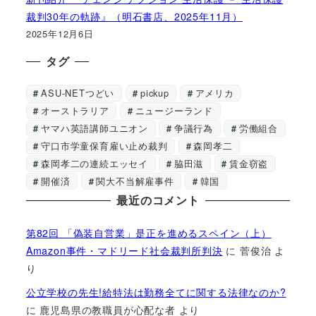
裁判30年の軌跡』（明石書店、2025年11月）
2025年12月6日
タグ
ASU-NETつどい
pickup
アメリカ
オーストラリア
ニュージーランド
ヤマハ英語講師ユニオン
争議行為
労働組合
守口市学童保育雇い止め裁判
森岡孝二
森岡孝二の連続エッセイ
脇田滋
賃金窃盗
開催済
関大不当解雇事件
韓国
最近のコメント
第82回 「偽装自営業」是正を進めるスペイン（上）
Amazon事件・マドリード社会裁判所判決
に
菅俊治
よ
り
公立学校の先生!給特法は勤務全てに関する法律なのか?
に
鹿児島県の教職員が心配な者
より