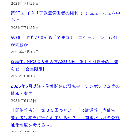
2026年7月25日
第97回 イタリア派遣労働者の権利（1）立法・司法を中
心に
2026年7月25日
第96回 政府が進める「労使コミュニケーション」は何
が問題か
2026年7月16日
保護中: NPO法人働き方ASU-NET 第１４回総会のお知
らせ [会員限定]
2026年6月16日
2026年6月以降～労働関連の研究会・シンポジウム等の
情報・案内
2026年6月2日
【開催報告】 第３３回つどい 「公益通報（内部告
発）者は本当に守られているか？ ～問題だらけの公益
通報制度を考える～」
2026年4月5日