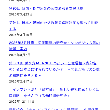
第95回 韓国・参与連帯の公益通報者支援活動
2026年3月23日
第94回 日本と韓国の公益通報者保護制度を調べて比較
する
2026年3月19日
2026年3月以降～労働関連の研究会・シンポジウム等の
情報・案内
2026年3月7日
第３３回 働き方ASU-NET つどい 公益通報（内部告
発）者は本当に守られているか？ ～問題だらけの公益
通報制度を考える～
2026年2月17日
「インフレ不況と『資本論』―新しい福祉国家という出
口戦略」を学んで（労働時間研究会）
2025年12月11日
新刊紹介 『チェンジ アクション 生活保護 － 生活保護