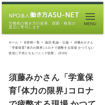
メ
イ
ン
労働者の働き方の改善、貧困・格差の
MENU
コ
是正に寄与します
ン
テ
ホーム
全投稿一覧
論説-私論・公論
須藤みかさん
ン
「学童保育｢体力の限界｣コロナで疲弊する現場 かつてない
ツ
状況に子供たちもパニック状態」 (3/20)
へ
移
動
須藤みかさん「学童保
育｢体力の限界｣コロナ
で疲弊する現場 かつて