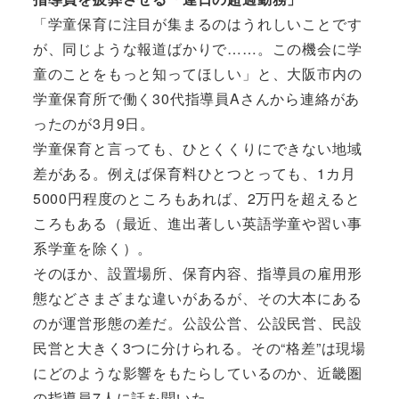
「学童保育に注目が集まるのはうれしいことです
が、同じような報道ばかりで……。この機会に学
童のことをもっと知ってほしい」と、大阪市内の
学童保育所で働く30代指導員Aさんから連絡があ
ったのが3月9日。
学童保育と言っても、ひとくくりにできない地域
差がある。例えば保育料ひとつとっても、1カ月
5000円程度のところもあれば、2万円を超えると
ころもある（最近、進出著しい英語学童や習い事
系学童を除く）。
そのほか、設置場所、保育内容、指導員の雇用形
態などさまざまな違いがあるが、その大本にある
のが運営形態の差だ。公設公営、公設民営、民設
民営と大きく3つに分けられる。その“格差”は現場
にどのような影響をもたらしているのか、近畿圏
の指導員7人に話を聞いた。