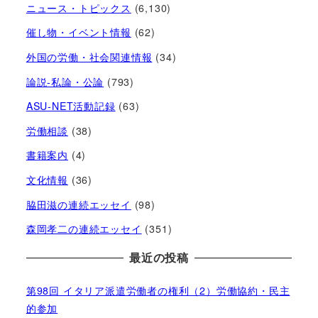
ニュース・トピックス
(6,130)
催し物・イベント情報
(62)
外国の労働・社会関連情報
(34)
論説-私論・公論
(793)
ASU-NET活動記録
(63)
労働相談
(38)
書籍案内
(4)
文化情報
(36)
脇田滋の連続エッセイ
(98)
森岡孝二の連続エッセイ
(351)
最近の投稿
第98回 イタリア派遣労働者の権利（2）労働協約・民主
的参加