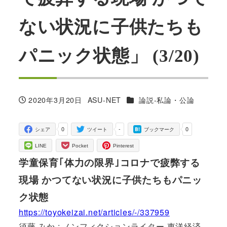
ない状況に子供たちも
パニック状態」 (3/20)
カテゴリー
2020年3月20日
ASU-NET
論説-私論・公論
投稿日
著
者
0
-
0
シェア
ツイート
ブックマーク
LINE
Pocket
Pinterest
学童保育｢体力の限界｣コロナで疲弊する
現場 かつてない状況に子供たちもパニッ
ク状態
https://toyokeizai.net/articles/-/337959
須藤 みか : ノンフィクションライター 東洋経済