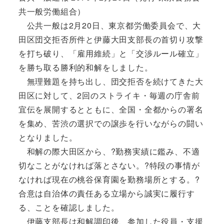
共一般労働組合）
公共一般は2月20日、東京都労働委員会で、大
田区団交拒否所件と伊藤大田支部長の首切り攻撃
を打ち破り、「雇用維続」と「交渉ルール確立」
を勝ち取る勝利的和解をしました。
無理難題を持ち出し、団交拒否を続けてきた大
田区に対して、2回のストライキ・毎週の庁舎前
宜伝を展開するとともに、全国・全都からの署名
を集め、苦渋の選択での譲歩を行いながらの闘い
となりました。
和解の際大田区から、?勤務実績に鑑み、不適
切なことがなければ落とさない。?特段の事情が
なければ現在の桃谷保育園を勤務場所とする。?
合意は自治体の責任ある立場から誠実に履行す
る、ことを確認しました。
伊藤支部長は和解調印後、参加した役員・支援