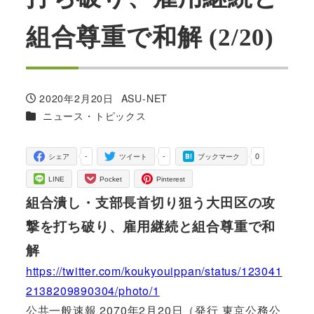
組合尊重で和解 (2/20)
2020年2月20日
ASU-NET
投稿日
著
カテゴリー
ニュース・トピックス
者
-
-
0
シェア
ツイート
ブックマーク
LINE
Pocket
Pinterest
組合潰し・支部長首切り狙う大田区の攻
撃を打ち破り、雇用継続と組合尊重で和
解
https://twitter.com/koukyouippan/status/123041
2138209890304/photo/1
公共一般速報 2070年2月20日（発行 東京公務公