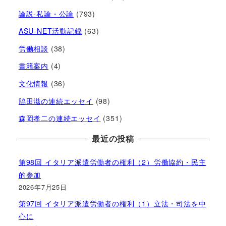
論説-私論・公論
(793)
ASU-NET活動記録
(63)
労働相談
(38)
書籍案内
(4)
文化情報
(36)
脇田滋の連続エッセイ
(98)
森岡孝二の連続エッセイ
(351)
最近の投稿
第98回 イタリア派遣労働者の権利（2）労働協約・民主
的参加
2026年7月25日
第97回 イタリア派遣労働者の権利（1）立法・司法を中
心に