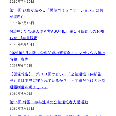
2026年7月25日
第96回 政府が進める「労使コミュニケーション」は何
が問題か
2026年7月16日
保護中: NPO法人働き方ASU-NET 第１４回総会のお知
らせ [会員限定]
2026年6月16日
2026年6月以降～労働関連の研究会・シンポジウム等の
情報・案内
2026年6月2日
【開催報告】 第３３回つどい 「公益通報（内部告
発）者は本当に守られているか？ ～問題だらけの公益
通報制度を考える～」
2026年4月5日
第95回 韓国・参与連帯の公益通報者支援活動
2026年3月23日