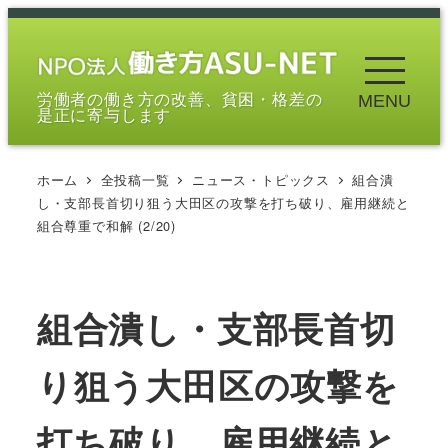
メ
イ
ン
労働者の働き方の改善、貧困・格差の
MENU
コ
是正に寄与します
ン
テ
ホーム
全投稿一覧
ニュース・トピックス
組合潰
ン
し・支部長首切り狙う大田区の攻撃を打ち破り、雇用継続と
ツ
組合尊重で和解 (2/20)
へ
移
動
組合潰し・支部長首切
り狙う大田区の攻撃を
打ち破り、雇用継続と