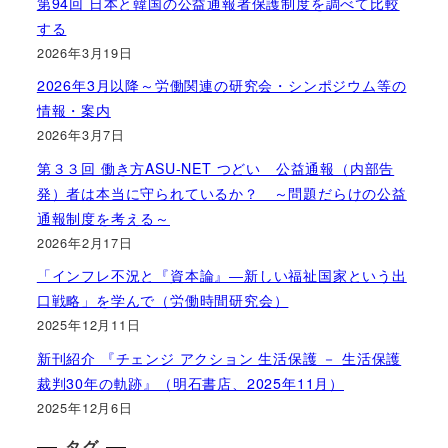
第94回 日本と韓国の公益通報者保護制度を調べて比較
する
2026年3月19日
2026年3月以降～労働関連の研究会・シンポジウム等の
情報・案内
2026年3月7日
第３３回 働き方ASU-NET つどい 公益通報（内部告
発）者は本当に守られているか？ ～問題だらけの公益
通報制度を考える～
2026年2月17日
「インフレ不況と『資本論』―新しい福祉国家という出
口戦略」を学んで（労働時間研究会）
2025年12月11日
新刊紹介 『チェンジ アクション 生活保護 － 生活保護
裁判30年の軌跡』（明石書店、2025年11月）
2025年12月6日
タグ