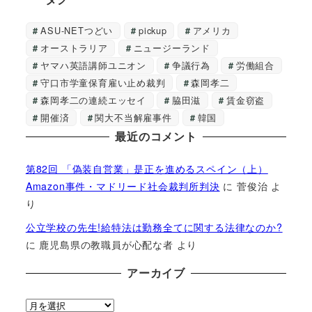
ASU-NETつどい
pickup
アメリカ
オーストラリア
ニュージーランド
ヤマハ英語講師ユニオン
争議行為
労働組合
守口市学童保育雇い止め裁判
森岡孝二
森岡孝二の連続エッセイ
脇田滋
賃金窃盗
開催済
関大不当解雇事件
韓国
最近のコメント
第82回 「偽装自営業」是正を進めるスペイン（上）
Amazon事件・マドリード社会裁判所判決
に
菅俊治
よ
り
公立学校の先生!給特法は勤務全てに関する法律なのか?
に
鹿児島県の教職員が心配な者
より
アーカイブ
ア