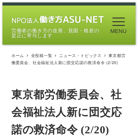
メ
イ
ン
労働者の働き方の改善、貧困・格差の
MENU
コ
是正に寄与します
ン
テ
ホーム
全投稿一覧
ニュース・トピックス
東京都労
ン
働委員会、社会福祉法人新に団交応諾の救済命令 (2/20)
ツ
へ
移
東京都労働委員会、社
動
会福祉法人新に団交応
諾の救済命令 (2/20)