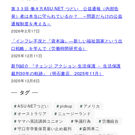
第３３回 働き方ASU-NET つどい 公益通報（内部告
発）者は本当に守られているか？ ～問題だらけの公益
通報制度を考える～
2026年2月17日
「インフレ不況と『資本論』―新しい福祉国家という出
口戦略」を学んで（労働時間研究会）
2025年12月11日
新刊紹介 『チェンジ アクション 生活保護 － 生活保護
裁判30年の軌跡』（明石書店、2025年11月）
2025年12月6日
タグ
ASU-NETつどい
pickup
アメリカ
オーストラリア
ニュージーランド
ヤマハ英語講師ユニオン
争議行為
労働組合
守口市学童保育雇い止め裁判
森岡孝二