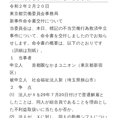
令和２年２月２０日
東京都労働委員会事務局
新事件命令書交付について
当委員会は、本日、標記の不当労働行為救済申立
事件について、命令書を交付しましたのでお知ら
せします。命令書の概要は、以下のとおりです
（詳細は別紙）。
１ 当事者
申立人 首都圏なかまユニオン（東京都新宿
区）
被申立人 社会福祉法人新（埼玉県狭山市）
２ 争 点
⑴ 法人がＸを29年７月20日付けで普通解雇と
したことは、同人が組合員であることを理由とし
た不利益取扱いに当たるか否か。
⑵ 法人が、Ｘに対し、同人の勤務シフトについ