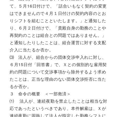
て、５月16日付けで、「話合いもなく契約の変更
はできませんので４月１日付けの契約内容のとお
りシフトを組むことといたします。」と通知した
り、６月２日付けで、「貴殿自身の勤務のことや
再契約のことは組合との問題ではありません。」
と通知したりしたことは、組合運営に対する支配
介入に当たるか否か。
⑶ 法人が、組合からの団体交渉申入れに対し、
６月15日付「回答書」で、Ｘとの個別的な雇用契
約の問題について交渉事項から除外するよう求め
たことは、正当な理由のない団体交渉拒否に当た
るか否か。
３ 命令の概要 ＜一部救済＞
⑴ 法人が、連続夜勤を禁止したことは相当な対
応であったというべきであり、本件解雇は、Ｘが
連続夜勤に固執して法人が指定した勤務シフトに