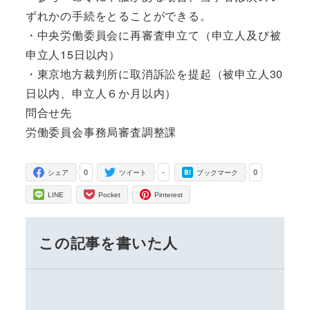
ずれかの手続をとることができる。
・中央労働委員会に再審査申立て（申立人及び被
申立人15日以内）
・東京地方裁判所に取消訴訟を提起（被申立人30
日以内、申立人６か月以内）
問合せ先
労働委員会事務局審査調整課
0
-
0
シェア
ツイート
ブックマーク
LINE
Pocket
Pinterest
この記事を書いた人