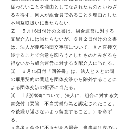
従わないことを理由としてなされたものといわざ
るを得ず、同人が組合員であることを理由とした
不利益取扱いに当たらない。
⑵ ５月16日付けの文書は、組合運営に対する
支配介入には当たらないが、６月２日付けの文書
は、法人が義務的団交事項について、Ｘと直接交
渉することで合意を図ろうとしたものとみざるを
得ないから組合運営に対する支配介入に当たる。
⑶ ６月15日付「回答書」は、法人とＸとの間
の雇用契約の問題を団体交渉から除外することに
よる団体交渉の拒否に当たる。
⑷ 上記⑵⑶について、法人に、組合に対する文
書交付（要旨：不当労働行為と認定されたこと。
今後繰り返さないよう留意すること。）を命ず
る。
＜参考＞命令に不服がある場合、当事者は次のい