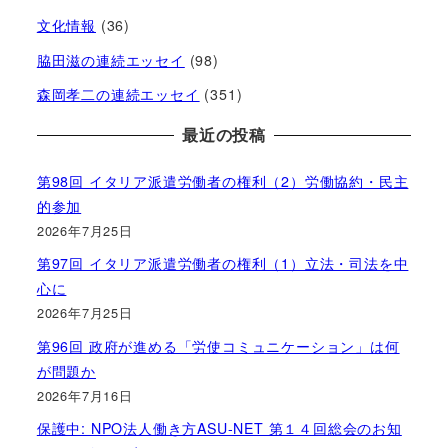
文化情報
(36)
脇田滋の連続エッセイ
(98)
森岡孝二の連続エッセイ
(351)
最近の投稿
第98回 イタリア派遣労働者の権利（2）労働協約・民主
的参加
2026年7月25日
第97回 イタリア派遣労働者の権利（1）立法・司法を中
心に
2026年7月25日
第96回 政府が進める「労使コミュニケーション」は何
が問題か
2026年7月16日
保護中: NPO法人働き方ASU-NET 第１４回総会のお知