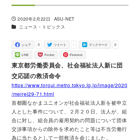
2020年2月22日
ASU-NET
投稿日
著
カテゴリー
ニュース・トピックス
者
0
-
0
シェア
ツイート
ブックマーク
LINE
Pocket
Pinterest
東京都労働委員会、社会福祉法人新に団
交応諾の救済命令
https://www.toroui.metro.tokyo.lg.jp/image/2020
/meirei29-71.html
首都圏なかまユニオンが社会福祉法人新を被申立
人とした事件について、２月２０日、法人が、組
合に対し、組合員の雇用契約の問題について団体
交渉事項からの除外を求めたこと等は不当労働行
為に当たるとして一部救済を命じました。