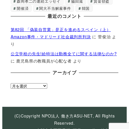
森岡孝二の連続エッセイ
脇田滋
賃金窃盗
開催済
関大不当解雇事件
韓国
最近のコメント
第82回 「偽装自営業」是正を進めるスペイン（上）
Amazon事件・マドリード社会裁判所判決
に
菅俊治
よ
り
公立学校の先生!給特法は勤務全てに関する法律なのか?
に
鹿児島県の教職員が心配な者
より
アーカイブ
ア
ー
カ
イ
ブ
(C)Copyright NPO法人 働き方ASU-NET, All Rights
Reserved.