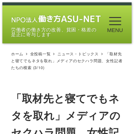
メ
イ
ン
労働者の働き方の改善、貧困・格差の
MENU
コ
是正に寄与します
ン
テ
ホーム
全投稿一覧
ニュース・トピックス
「取材先
ン
と寝てでもネタを取れ」メディアのセクハラ問題、女性記者
ツ
たちの模索 (3/10)
へ
移
動
「取材先と寝てでもネ
タを取れ」メディアの
セクハラ問題、女性記