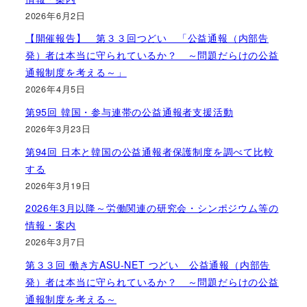
2026年6月2日
【開催報告】 第３３回つどい 「公益通報（内部告
発）者は本当に守られているか？ ～問題だらけの公益
通報制度を考える～」
2026年4月5日
第95回 韓国・参与連帯の公益通報者支援活動
2026年3月23日
第94回 日本と韓国の公益通報者保護制度を調べて比較
する
2026年3月19日
2026年3月以降～労働関連の研究会・シンポジウム等の
情報・案内
2026年3月7日
第３３回 働き方ASU-NET つどい 公益通報（内部告
発）者は本当に守られているか？ ～問題だらけの公益
通報制度を考える～