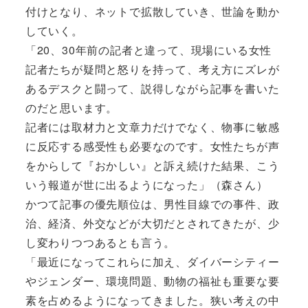
付けとなり、ネットで拡散していき、世論を動か
していく。
「20、30年前の記者と違って、現場にいる女性
記者たちが疑問と怒りを持って、考え方にズレが
あるデスクと闘って、説得しながら記事を書いた
のだと思います。
記者には取材力と文章力だけでなく、物事に敏感
に反応する感受性も必要なのです。女性たちが声
をからして『おかしい』と訴え続けた結果、こう
いう報道が世に出るようになった」（森さん）
かつて記事の優先順位は、男性目線での事件、政
治、経済、外交などが大切だとされてきたが、少
し変わりつつあるとも言う。
「最近になってこれらに加え、ダイバーシティー
やジェンダー、環境問題、動物の福祉も重要な要
素を占めるようになってきました。狭い考えの中