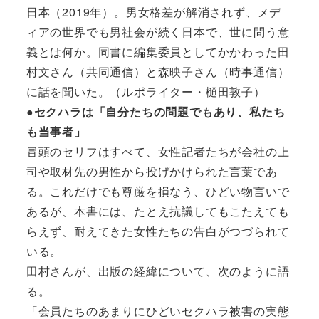
日本（2019年）。男女格差が解消されず、メデ
ィアの世界でも男社会が続く日本で、世に問う意
義とは何か。同書に編集委員としてかかわった田
村文さん（共同通信）と森映子さん（時事通信）
に話を聞いた。（ルポライター・樋田敦子）
●セクハラは「自分たちの問題でもあり、私たち
も当事者」
冒頭のセリフはすべて、女性記者たちが会社の上
司や取材先の男性から投げかけられた言葉であ
る。これだけでも尊厳を損なう、ひどい物言いで
あるが、本書には、たとえ抗議してもこたえても
らえず、耐えてきた女性たちの告白がつづられて
いる。
田村さんが、出版の経緯について、次のように語
る。
「会員たちのあまりにひどいセクハラ被害の実態