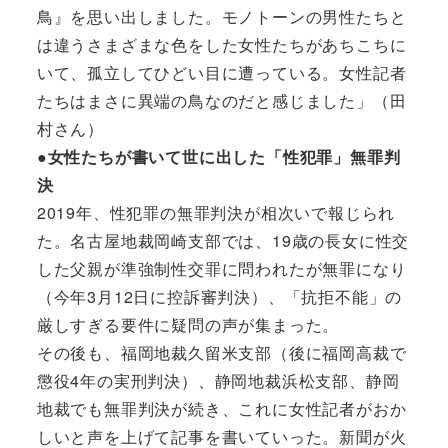
鳥』を思い出しました。モノトーンの男性たちと
は違うさまざまな色をした女性たちがあちこちに
いて、孤立してひどい目に遭っている。女性記者
たちはまさに異端の鳥なのだと感じました」（田
村さん）
●女性たちが書いて世に出した「性犯罪」無罪判
決
2019年、性犯罪の無罪判決が相次いで報じられ
た。名古屋地裁岡崎支部では、19歳の長女に性交
した父親が準強制性交罪に問われたが無罪になり
（今年3月12日に控訴審判決）、「抗拒不能」の
厳しすぎる要件に疑問の声が集まった。
その後も、福岡地裁久留米支部（後に福岡高裁で
懲役4年の実刑判決）、静岡地裁浜松支部、静岡
地裁でも無罪判決が続き、これに女性記者がおか
しいと声を上げて記事を書いていった。新聞が火