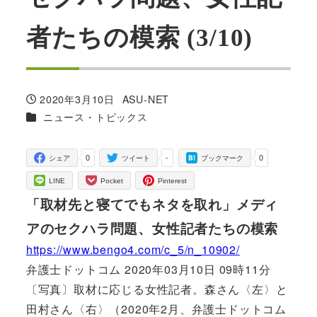
者たちの模索 (3/10)
2020年3月10日
ASU-NET
投稿日
著
カテゴリー
ニュース・トピックス
者
0
-
0
シェア
ツイート
ブックマーク
LINE
Pocket
Pinterest
「取材先と寝てでもネタを取れ」メディ
アのセクハラ問題、女性記者たちの模索
https://www.bengo4.com/c_5/n_10902/
弁護士ドットコム 2020年03月10日 09時11分
〔写真〕取材に応じる女性記者。森さん〈左〉と
田村さん〈右〉（2020年2月、弁護士ドットコム