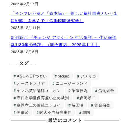
2026年2月17日
「インフレ不況と『資本論』―新しい福祉国家という出
口戦略」を学んで（労働時間研究会）
2025年12月11日
新刊紹介 『チェンジ アクション 生活保護 － 生活保護
裁判30年の軌跡』（明石書店、2025年11月）
2025年12月6日
タグ
ASU-NETつどい
pickup
アメリカ
オーストラリア
ニュージーランド
ヤマハ英語講師ユニオン
争議行為
労働組合
守口市学童保育雇い止め裁判
森岡孝二
森岡孝二の連続エッセイ
脇田滋
賃金窃盗
開催済
関大不当解雇事件
韓国
最近のコメント