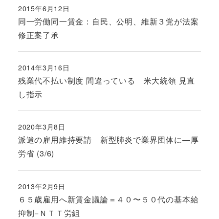
2015年6月12日
投稿日
同一労働同一賃金：自民、公明、維新３党が法案
修正案了承
2014年3月16日
投稿日
残業代不払い制度 間違っている 米大統領 見直
し指示
2020年3月8日
投稿日
派遣の雇用維持要請 新型肺炎で業界団体に―厚
労省 (3/6)
2013年2月9日
投稿日
６５歳雇用へ新賃金議論＝４０〜５０代の基本給
抑制−ＮＴＴ労組