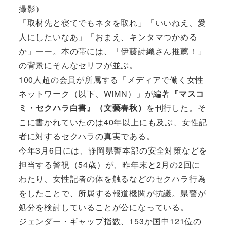
撮影）
「取材先と寝てでもネタを取れ」「いいねえ、愛
人にしたいなあ」「おまえ、キンタマつかめる
か」ーー。本の帯には、「伊藤詩織さん推薦！」
の背景にそんなセリフが並ぶ。
100人超の会員が所属する「メディアで働く女性
ネットワーク（以下、WiMN）」が編著
『マスコ
ミ・セクハラ白書』（文藝春秋）
を刊行した。そ
こに書かれていたのは40年以上にも及ぶ、女性記
者に対するセクハラの真実である。
今年3月6日には、静岡県警本部の安全対策などを
担当する警視（54歳）が、昨年末と2月の2回に
わたり、女性記者の体を触るなどのセクハラ行為
をしたことで、所属する報道機関が抗議。県警が
処分を検討していることが公になっている。
ジェンダー・ギャップ指数、153か国中121位の