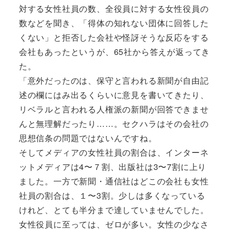
対する女性社員の数、全役員に対する女性役員の
数などを聞き、「得体の知れない団体に回答した
くない」と拒否した会社や怪訝そうな反応をする
会社もあったというが、65社から答えが返ってき
た。
「意外だったのは、保守と言われる新聞が自由記
述の欄にはみ出るくらいに意見を書いてきたり、
リベラルと言われる人権派の新聞が回答できませ
んと無理解だったり……。セクハラはその会社の
思想信条の問題ではないんですね。
そしてメディアの女性社員の割合は、インターネ
ットメディアは4〜７割、出版社は3〜7割に上り
ました。一方で新聞・通信社はどこの会社も女性
社員の割合は、１〜3割。少しは多くなっている
けれど、とても半分まで達していませんでした。
女性役員に至っては、ゼロが多い。女性の少なさ