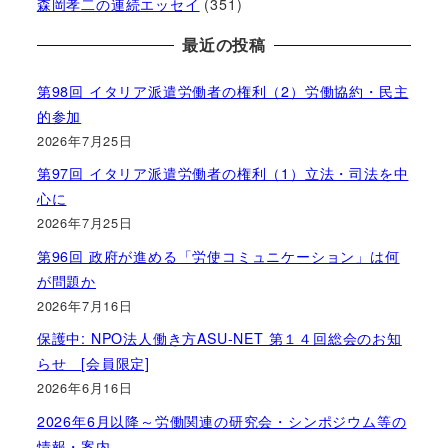
森岡孝二の連続エッセイ
(351)
最近の投稿
第98回 イタリア派遣労働者の権利（2）労働協約・民主
的参加
2026年7月25日
第97回 イタリア派遣労働者の権利（1）立法・司法を中
心に
2026年7月25日
第96回 政府が進める「労使コミュニケーション」は何
が問題か
2026年7月16日
保護中: NPO法人働き方ASU-NET 第１４回総会のお知
らせ [会員限定]
2026年6月16日
2026年6月以降～労働関連の研究会・シンポジウム等の
情報・案内