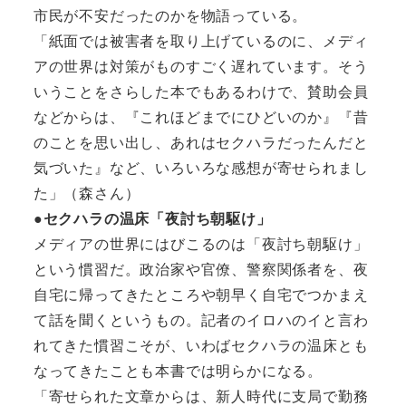
市民が不安だったのかを物語っている。
「紙面では被害者を取り上げているのに、メディ
アの世界は対策がものすごく遅れています。そう
いうことをさらした本でもあるわけで、賛助会員
などからは、『これほどまでにひどいのか』『昔
のことを思い出し、あれはセクハラだったんだと
気づいた』など、いろいろな感想が寄せられまし
た」（森さん）
●セクハラの温床「夜討ち朝駆け」
メディアの世界にはびこるのは「夜討ち朝駆け」
という慣習だ。政治家や官僚、警察関係者を、夜
自宅に帰ってきたところや朝早く自宅でつかまえ
て話を聞くというもの。記者のイロハのイと言わ
れてきた慣習こそが、いわばセクハラの温床とも
なってきたことも本書では明らかになる。
「寄せられた文章からは、新人時代に支局で勤務