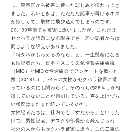
し、警察官から被害に遭った悲しみが伝わってき
ました。若いときは、ただただ記事が書けるネタ
が欲しくて、取材に飛び込んでしまうのです。
20、30年前でも被害に遭いましたが、これだけ
セクハラが話題になる現在でも、若い記者からは
同じような訴えがありました。
「特ダネがもらえるのなら」と、一生懸命になる
女性記者たち。日本マスコミ文化情報労組会議
（MIC）とMIC女性連絡会でアンケートを取った
際（2018年）、74％の女性がセクハラ被害に遭
っているのにも関わらず、そのうちの26％しか相
談していないことが判明している。声を上げづら
い状況はまだまだ続いているのだ。
女性記者たちは、社内でも「女だから」というだ
けで、男性記者、デスクや部長から疎んじられ、
社外の人からもセクハラ被害に遭う。この二重の