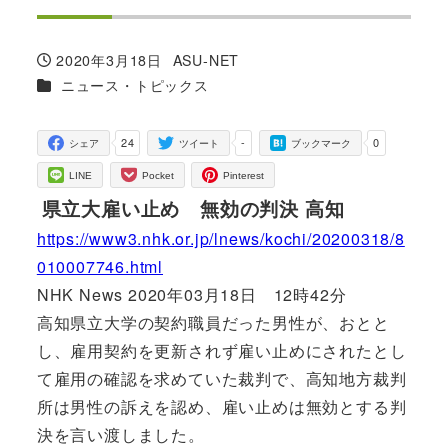
2020年3月18日
ASU-NET
投稿日
著
カテゴリー
ニュース・トピックス
者
24
-
0
シェア
ツイート
ブックマーク
LINE
Pocket
Pinterest
県立大雇い止め 無効の判決 高知
https://www3.nhk.or.jp/lnews/kochi/20200318/8
010007746.html
NHK News 2020年03月18日 12時42分
高知県立大学の契約職員だった男性が、おとと
し、雇用契約を更新されず雇い止めにされたとし
て雇用の確認を求めていた裁判で、高知地方裁判
所は男性の訴えを認め、雇い止めは無効とする判
決を言い渡しました。