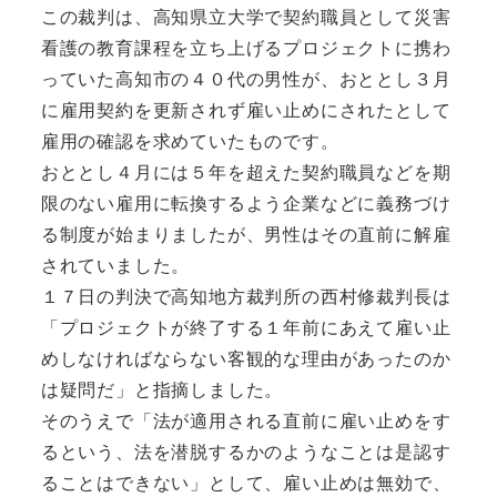
この裁判は、高知県立大学で契約職員として災害
看護の教育課程を立ち上げるプロジェクトに携わ
っていた高知市の４０代の男性が、おととし３月
に雇用契約を更新されず雇い止めにされたとして
雇用の確認を求めていたものです。
おととし４月には５年を超えた契約職員などを期
限のない雇用に転換するよう企業などに義務づけ
る制度が始まりましたが、男性はその直前に解雇
されていました。
１７日の判決で高知地方裁判所の西村修裁判長は
「プロジェクトが終了する１年前にあえて雇い止
めしなければならない客観的な理由があったのか
は疑問だ」と指摘しました。
そのうえで「法が適用される直前に雇い止めをす
るという、法を潜脱するかのようなことは是認す
ることはできない」として、雇い止めは無効で、