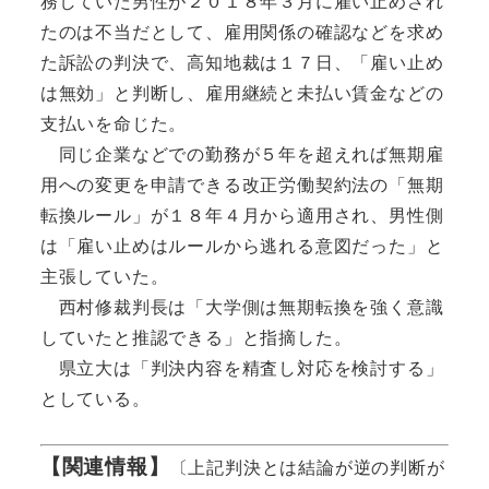
務していた男性が２０１８年３月に雇い止めされ
たのは不当だとして、雇用関係の確認などを求め
た訴訟の判決で、高知地裁は１７日、「雇い止め
は無効」と判断し、雇用継続と未払い賃金などの
支払いを命じた。
同じ企業などでの勤務が５年を超えれば無期雇
用への変更を申請できる改正労働契約法の「無期
転換ルール」が１８年４月から適用され、男性側
は「雇い止めはルールから逃れる意図だった」と
主張していた。
西村修裁判長は「大学側は無期転換を強く意識
していたと推認できる」と指摘した。
県立大は「判決内容を精査し対応を検討する」
としている。
【関連情報】
〔上記判決とは結論が逆の判断が