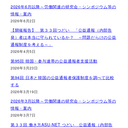
2026年6月以降～労働関連の研究会・シンポジウム等の
情報・案内
2026年6月2日
【開催報告】 第３３回つどい 「公益通報（内部告
発）者は本当に守られているか？ ～問題だらけの公益
通報制度を考える～」
2026年4月5日
第95回 韓国・参与連帯の公益通報者支援活動
2026年3月23日
第94回 日本と韓国の公益通報者保護制度を調べて比較
する
2026年3月19日
2026年3月以降～労働関連の研究会・シンポジウム等の
情報・案内
2026年3月7日
第３３回 働き方ASU-NET つどい 公益通報（内部告