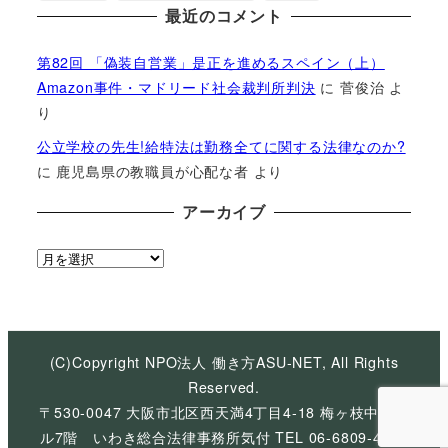
最近のコメント
第82回 「偽装自営業」是正を進めるスペイン（上）
Amazon事件・マドリード社会裁判所判決
に
菅俊治
よ
り
公立学校の先生!給特法は勤務全てに関する法律なのか?
に
鹿児島県の教職員が心配な者
より
アーカイブ
ア
ー
カ
イ
ブ
(C)Copyright NPO法人 働き方ASU-NET, All Rights
Reserved.
〒530-0047 大阪市北区西天満4丁目4-18 梅ヶ枝中央ビ
ル7階 いわき総合法律事務所気付 TEL 06-6809-4926