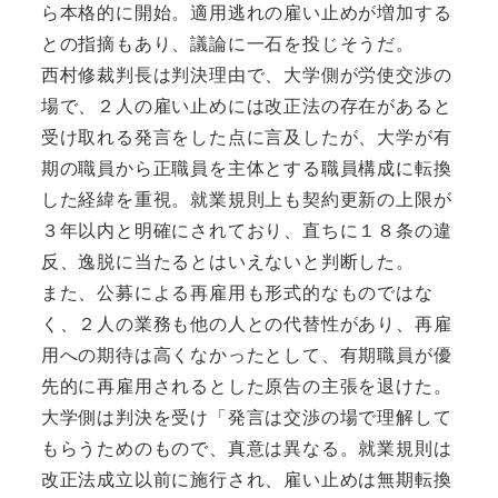
ら本格的に開始。適用逃れの雇い止めが増加する
との指摘もあり、議論に一石を投じそうだ。
西村修裁判長は判決理由で、大学側が労使交渉の
場で、２人の雇い止めには改正法の存在があると
受け取れる発言をした点に言及したが、大学が有
期の職員から正職員を主体とする職員構成に転換
した経緯を重視。就業規則上も契約更新の上限が
３年以内と明確にされており、直ちに１８条の違
反、逸脱に当たるとはいえないと判断した。
また、公募による再雇用も形式的なものではな
く、２人の業務も他の人との代替性があり、再雇
用への期待は高くなかったとして、有期職員が優
先的に再雇用されるとした原告の主張を退けた。
大学側は判決を受け「発言は交渉の場で理解して
もらうためのもので、真意は異なる。就業規則は
改正法成立以前に施行され、雇い止めは無期転換