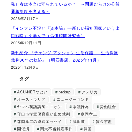
発）者は本当に守られているか？ ～問題だらけの公益
通報制度を考える～
2026年2月17日
「インフレ不況と『資本論』―新しい福祉国家という出
口戦略」を学んで（労働時間研究会）
2025年12月11日
新刊紹介 『チェンジ アクション 生活保護 － 生活保護
裁判30年の軌跡』（明石書店、2025年11月）
2025年12月6日
タグ
ASU-NETつどい
pickup
アメリカ
オーストラリア
ニュージーランド
ヤマハ英語講師ユニオン
争議行為
労働組合
守口市学童保育雇い止め裁判
森岡孝二
森岡孝二の連続エッセイ
脇田滋
賃金窃盗
開催済
関大不当解雇事件
韓国