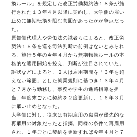
換ルール」を規定した改正労働契約法１８条が施
行された１３年４月以降に契約し、大学側の雇い
止めに無期転換を阻む意図があったかが争点だっ
た。
原告側代理人や労働法の識者らによると、改正労
契法１８条を巡る司法判断の前例はないとみられ
る。施行５年の今年４月から無期転換ルールの本
格的な適用開始を控え、判断が注目されていた。
訴状などによると、２人は雇用期間を「３年を超
えない範囲」とした就業規則に基づき１３年４月
と７月から勤務し、事務や学生の進路指導を担
当。年度末ごとに契約を２度更新し、１６年３月
に雇い止めとなった。
大学側に対し、従来は有期雇用の職員が優先的な
再雇用の対象だったと指摘。同様の条件で再雇用
され、１年ごとに契約を更新すれば今年４月と７