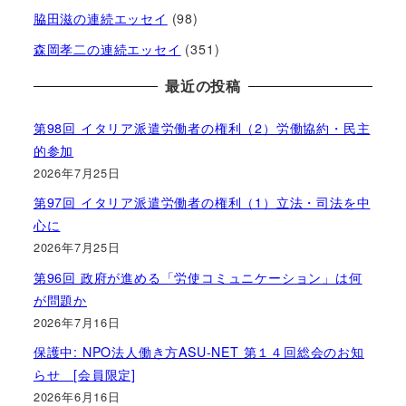
脇田滋の連続エッセイ
(98)
森岡孝二の連続エッセイ
(351)
最近の投稿
第98回 イタリア派遣労働者の権利（2）労働協約・民主
的参加
2026年7月25日
第97回 イタリア派遣労働者の権利（1）立法・司法を中
心に
2026年7月25日
第96回 政府が進める「労使コミュニケーション」は何
が問題か
2026年7月16日
保護中: NPO法人働き方ASU-NET 第１４回総会のお知
らせ [会員限定]
2026年6月16日