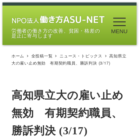
メ
イ
ン
労働者の働き方の改善、貧困・格差の
MENU
コ
是正に寄与します
ン
テ
ホーム
全投稿一覧
ニュース・トピックス
高知県立
ン
大の雇い止め無効 有期契約職員、勝訴判決 (3/17)
ツ
へ
移
高知県立大の雇い止め
動
無効 有期契約職員、
勝訴判決 (3/17)