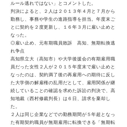
ルール逃れではない」とコメントした。
判決によると、２人は２０１３年４月と７月から
勤務し、事務や学生の進路指導を担当。年度末ご
とに契約を２度更新し、１６年３月に雇い止めと
なった。
◎雇い止め、元有期職員敗訴 高知、無期転換逃
れ争点
高知県立大（高知市）や大学後援会の有期雇用職
員だった女性２人が２０１５年度末で雇い止めと
なったのは、契約満了後の再雇用への期待に反し
た大学側の解雇権の乱用だとして、雇用関係が継
続していることの確認を求めた訴訟の判決で、高
知地裁（西村修裁判長）は６日、請求を棄却し
た。
２人は同じ企業などでの勤務期間が５年超となっ
た有期契約職員が無期雇用に転換できる「無期転