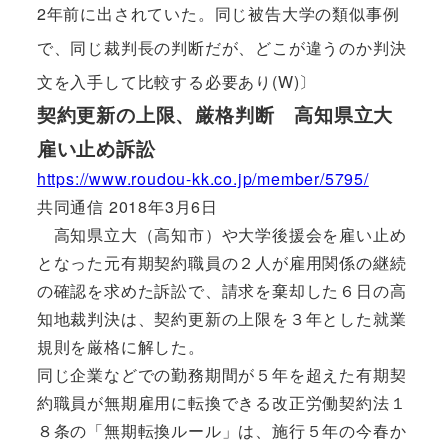
2年前に出されていた。同じ被告大学の類似事例
で、同じ裁判長の判断だが、どこが違うのか判決
文を入手して比較する必要あり(W)〕
契約更新の上限、厳格判断 高知県立大
雇い止め訴訟
https://www.roudou-kk.co.jp/member/5795/
共同通信 2018年3月6日
高知県立大（高知市）や大学後援会を雇い止め
となった元有期契約職員の２人が雇用関係の継続
の確認を求めた訴訟で、請求を棄却した６日の高
知地裁判決は、契約更新の上限を３年とした就業
規則を厳格に解した。
同じ企業などでの勤務期間が５年を超えた有期契
約職員が無期雇用に転換できる改正労働契約法１
８条の「無期転換ルール」は、施行５年の今春か