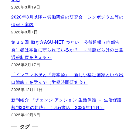
2026年3月19日
2026年3月以降～労働関連の研究会・シンポジウム等の
情報・案内
2026年3月7日
第３３回 働き方ASU-NET つどい 公益通報（内部告
発）者は本当に守られているか？ ～問題だらけの公益
通報制度を考える～
2026年2月17日
「インフレ不況と『資本論』―新しい福祉国家という出
口戦略」を学んで（労働時間研究会）
2025年12月11日
新刊紹介 『チェンジ アクション 生活保護 － 生活保護
裁判30年の軌跡』（明石書店、2025年11月）
2025年12月6日
タグ