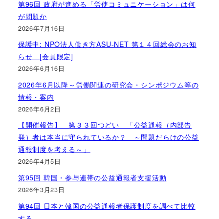
第96回 政府が進める「労使コミュニケーション」は何
が問題か
2026年7月16日
保護中: NPO法人働き方ASU-NET 第１４回総会のお知
らせ [会員限定]
2026年6月16日
2026年6月以降～労働関連の研究会・シンポジウム等の
情報・案内
2026年6月2日
【開催報告】 第３３回つどい 「公益通報（内部告
発）者は本当に守られているか？ ～問題だらけの公益
通報制度を考える～」
2026年4月5日
第95回 韓国・参与連帯の公益通報者支援活動
2026年3月23日
第94回 日本と韓国の公益通報者保護制度を調べて比較
する