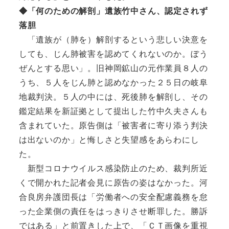
◆「何のための解剖」遺族竹中さん、認定されず
落胆
「遺族が（肺を）解剖するという悲しい決意を
しても、じん肺被害を認めてくれないのか。ぼう
ぜんとする思い」。旧神岡鉱山の元作業員８人の
うち、５人をじん肺と認めなかった２５日の岐阜
地裁判決。５人の中には、死後肺を解剖し、その
鑑定結果を新証拠として提出した竹中久夫さんも
含まれていた。原告側は「被害者に寄り添う判決
は出ないのか」と悔しさと失望感をあらわにし
た。
新型コロナウイルス感染防止のため、裁判所近
くで開かれた記者会見に原告の姿はなかった。河
合良房弁護団長は「労働者への安全配慮義務を怠
った企業側の責任をはっきりさせ断罪した。勝訴
ではある」と前置きした上で、「ＣＴ画像を重視