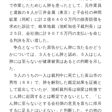
で作業したためじん肺を患ったとして、元作業員
と遺族の８人が三井金属（東京）と子会社の神岡
鉱業（同町）に計２億６４００万円の損害賠償を
求めた訴訟で、岐阜地裁（池町知佐子裁判長）は
２５日、会社側に計９０７５万円の支払いを命じ
る判決を言い渡した。
争点となっていた原告がじん肺に当たるかどう
かについては、３人をじん肺と認め、５人はじん
肺には至らないが健康被害はあるとの判断を示し
た。
５人のうちの一人は裁判中に死亡した富山市の
男性（６９）で、肺を解剖した鑑定結果を証拠と
して提出していたが、池町裁判長は病変は軽微で
じん肺に起因するとは断定できないとして、「じ
ん肺に至らないとする会社側の意見を直ちに排斥
するに足るとはいえない」と判断した。その他の