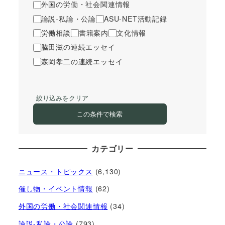
外国の労働・社会関連情報
論説-私論・公論
ASU-NET活動記録
労働相談
書籍案内
文化情報
脇田滋の連続エッセイ
森岡孝二の連続エッセイ
絞り込みをクリア
この条件で検索
カテゴリー
ニュース・トピックス
(6,130)
催し物・イベント情報
(62)
外国の労働・社会関連情報
(34)
論説-私論・公論
(793)