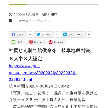
2020年3月26日
ASU-NET
投稿日
著
カテゴリー
ニュース・トピックス
者
0
-
0
シェア
ツイート
ブックマーク
LINE
Pocket
Pinterest
神岡じん肺で賠償命令 岐阜地裁判決、
８人中３人認定
https://www.gifu-
np.co.jp/news/20200326/20200326-
226921.html
岐阜新聞 2020年03月26日 08:42
〔写真〕厳しい表情で「勝訴」の垂れ幕を掲げる
弁護士＝２５日午後１時３８分、岐阜地裁
岐阜県飛騨市神岡町の旧神岡鉱山で劣悪な環境