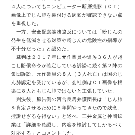
４人についてもコンピューター断層撮影（ＣＴ）
画像上でじん肺を裏付ける病変が確認できない点
を重視した。
一方、安全配慮義務違反については「粉じんの
発生を低減させる対策や粉じんの危険性の指導が
不十分だった」と認めた。
裁判は２０１７年に元作業員や遺族３６人が起
こし賠償命令が確定している訴訟に続く第２陣の
集団訴訟。元作業員の８人（３人死亡）は国のじ
ん肺認定を受けているが、会社側はＣＴ画像を根
拠に８人ともじん肺ではないと主張していた。
判決後、原告側の河合良房弁護団長は「じん肺
を肯定させるために５年間やってきたので残念。
控訴せざるを得ない」と述べ、三井金属と神岡鉱
業は「詳細を確認し、内容を検討してしかるべく
対応する」とコメントした。