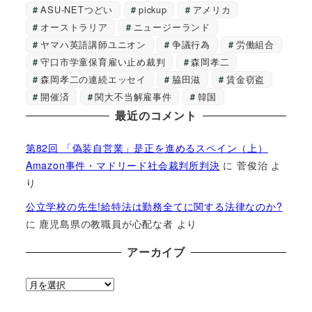
ASU-NETつどい
pickup
アメリカ
オーストラリア
ニュージーランド
ヤマハ英語講師ユニオン
争議行為
労働組合
守口市学童保育雇い止め裁判
森岡孝二
森岡孝二の連続エッセイ
脇田滋
賃金窃盗
開催済
関大不当解雇事件
韓国
最近のコメント
第82回 「偽装自営業」是正を進めるスペイン（上）
Amazon事件・マドリード社会裁判所判決
に
菅俊治
よ
り
公立学校の先生!給特法は勤務全てに関する法律なのか?
に
鹿児島県の教職員が心配な者
より
アーカイブ
ア
ー