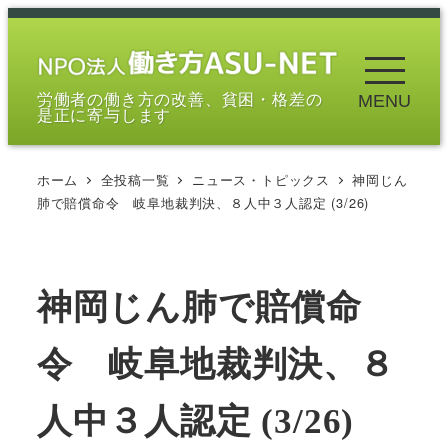
メ
イ
ン
労働者の働き方の改善、貧困・格差の
MENU
コ
是正に寄与します
ン
テ
ホーム
全投稿一覧
ニュース・トピックス
神岡じん
ン
肺で賠償命令 岐阜地裁判決、８人中３人認定 (3/26)
ツ
へ
移
神岡じん肺で賠償命
動
令 岐阜地裁判決、８
人中３人認定 (3/26)