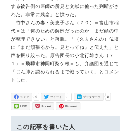
する被告側の医師の所見と文献に偏った判断がさ
れた。非常に残念」と憤った。
竹中さんの妻・美恵子さん（７０）＝富山市稲
代＝は「何のための解剖だったのか。まだ頭の中
が整理できない」と落胆。「（久夫さんの）仏壇
に『まだ頑張るから。見とってね』と伝えた」と
声を振り絞った。原告団長の小北行雄さん（７
１）＝飛騨市神岡町梨ケ根＝も、弁護団を通じて
「じん肺と認められるまで戦っていく」とコメン
トした。
0
-
0
シェア
ツイート
ブックマーク
LINE
Pocket
Pinterest
この記事を書いた人