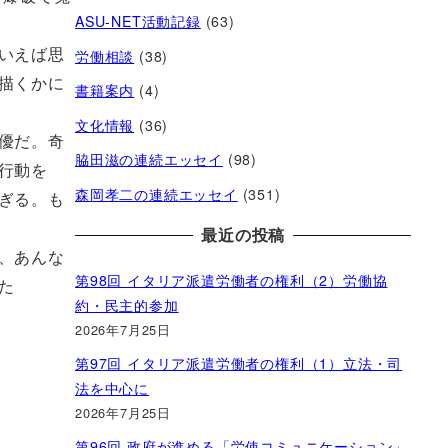
ASU-NET活動記録
(63)
労働相談
(38)
いえば思
描くかに
書籍案内
(4)
文化情報
(36)
優だ。奇
脇田滋の連続エッセイ
(98)
行動を
森岡孝二の連続エッセイ
(351)
ぎる。も
最近の投稿
、あんな
第98回 イタリア派遣労働者の権利（2）労働協
た
約・民主的参加
2026年7月25日
第97回 イタリア派遣労働者の権利（1）立法・司
法を中心に
2026年7月25日
第96回 政府が進める「労使コミュニケーション」