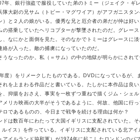
07年、銀行強盗で服役していた弟のトミー（ジェイク・ギ
兵隊大尉の兄サム（トビー・マグワイア）がアフガニスタン
ン）と２人の娘がいる。優秀な兄と厄介者の弟だが仲は好い
の搭乗していたヘリコプターが撃墜されたのだ。グレース
し、なにかと面倒を見た。そのなかでトミーはグレースに淡
連絡が入った。敵の捕虜になっていたのだ。
うなったのか。私（＝サム）の中の地獄が明らかにされて
4年度）をリメークしたものである。DVDになっているが、
それを上まわる作品だと書いている。たしかに本作品は良い
、抑揚をおさえ、事実を一枚ずつ重ねで描くジム・シェル
アメリカ映画の大半がそうであるように、何故、他国に行っ
1テロであるものの、今日まで戦争を続ける理由は何か？
ンドは数百年にわたって大国イギリスに支配されていた。そ
イ・ルイス）を作っている。イギリスに支配されている北アイ
アイルランド協和軍）が1974年に起こしたロンドンのパ