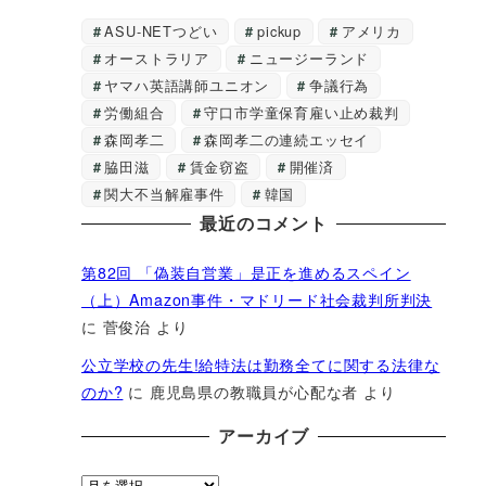
ASU-NETつどい
pickup
アメリカ
オーストラリア
ニュージーランド
ヤマハ英語講師ユニオン
争議行為
労働組合
守口市学童保育雇い止め裁判
森岡孝二
森岡孝二の連続エッセイ
脇田滋
賃金窃盗
開催済
関大不当解雇事件
韓国
最近のコメント
第82回 「偽装自営業」是正を進めるスペイン
（上）Amazon事件・マドリード社会裁判所判決
に
菅俊治
より
公立学校の先生!給特法は勤務全てに関する法律な
のか?
に
鹿児島県の教職員が心配な者
より
アーカイブ
ア