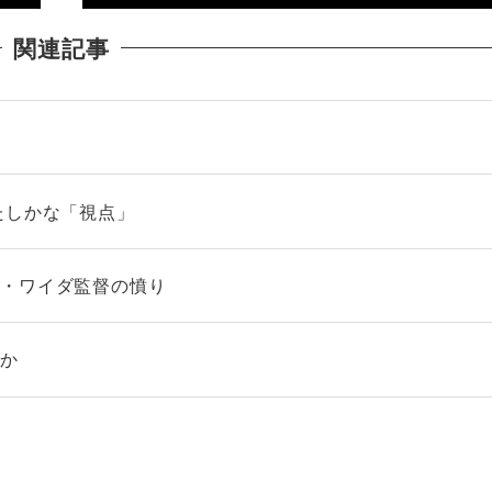
関連記事
る
たしかな「視点」
イ・ワイダ監督の憤り
のか