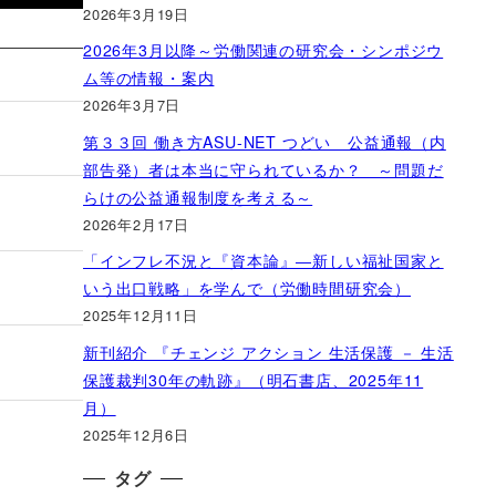
2026年3月19日
2026年3月以降～労働関連の研究会・シンポジウ
ム等の情報・案内
2026年3月7日
第３３回 働き方ASU-NET つどい 公益通報（内
部告発）者は本当に守られているか？ ～問題だ
らけの公益通報制度を考える～
2026年2月17日
「インフレ不況と『資本論』―新しい福祉国家と
いう出口戦略」を学んで（労働時間研究会）
2025年12月11日
新刊紹介 『チェンジ アクション 生活保護 － 生活
保護裁判30年の軌跡』（明石書店、2025年11
月）
2025年12月6日
タグ