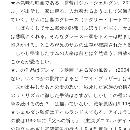
★不気味な映画である。監督はジム・シェルダン。20
ル）が出所し、家に戻る。入れ替わるようにして米海
ていく。サムには妻のグレース（ナタリー・ポートマ
しばらくしてサム戦死の訃報（ふほう）が届く。サム
は悲嘆にくれる。そんなグレース一家をトミーは励ま
抱きかける。ところが兄のサムの生存が確認されたと
しかし帰還したサムの人格は前とは全然違う。何故そ
こからが恐ろしい。
★この作品はデンマーク映画『ある愛の風景』（200
ない。いくつかの批評によると『マイ・ブラザー』は
夫が出兵したあとの妻の想い、戦死した家族の心情を
のリアリズムに徹した手法はさすが。しかしこの種の
争を続けるのか？ は描いていない。戦争原因は9.1
★シェルダン監督はアイルランド人である。アイルラ
の彼は1993年に『父への祈り』（主演ダニエル･デ
の独立をめざし武装闘争の行うＩＲＡ暫定派（ＩＲＡ＝