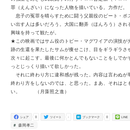
罪（えんざい）になった人物を描いている。力作だ。
息子の冤罪を晴らすために闘う父親役のピート・ポス
い出す人は多いだろう。大国に翻弄（ほんろう）され
興味を持って観たが。
★この映画ではサム役のトビー・マグワイアの演技が
跡の生還を果たしたサムが痩せこけ、目をギラギラさ
次々に起こす。最後に何かとんでもないことをしでか
っとじっくり描いて欲しかった。
それに終わり方に違和感が残った。内容は言わぬが華
終わり方をしないのでは、と思った。まあ、それはと
い。 （月藻照之進）
0
-
0
シェア
ツイート
ブックマーク
LINE
森岡孝二