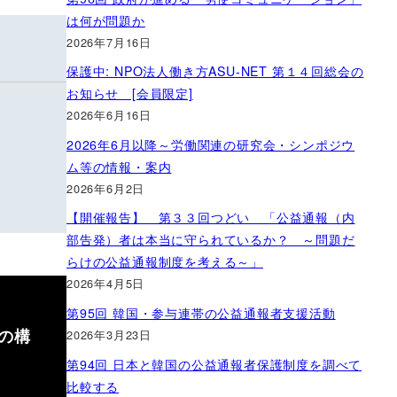
は何が問題か
2026年7月16日
保護中: NPO法人働き方ASU-NET 第１４回総会の
お知らせ [会員限定]
2026年6月16日
2026年6月以降～労働関連の研究会・シンポジウ
ム等の情報・案内
2026年6月2日
【開催報告】 第３３回つどい 「公益通報（内
部告発）者は本当に守られているか？ ～問題だ
らけの公益通報制度を考える～」
2026年4月5日
第95回 韓国・参与連帯の公益通報者支援活動
の構
2026年3月23日
第94回 日本と韓国の公益通報者保護制度を調べて
比較する