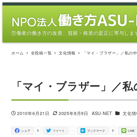
メ
イ
ン
コ
労働者の働き方の改善、貧困・格差の是正に寄与しま
ン
テ
ホーム
全投稿一覧
文化情報
「マイ・ブラザー」／私の
ン
ツ
へ
移
「マイ・ブラザー」／私
動
カテゴリ
2010年6月21日
2025年8月9日
ASU-NET
文化情
投稿日
更新日
著
者
0
-
0
シェア
ツイート
ブックマーク
LINE