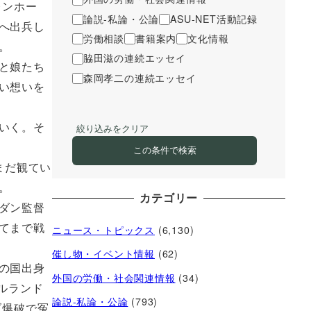
レンホー
論説-私論・公論
ASU-NET活動記録
へ出兵し
労働相談
書籍案内
文化情報
。
脇田滋の連続エッセイ
と娘たち
森岡孝二の連続エッセイ
い想いを
いく。そ
絞り込みをクリア
この条件で検索
まだ観てい
。
カテゴリー
ダン監督
てまで戦
ニュース・トピックス
(6,130)
催し物・イベント情報
(62)
の国出身
外国の労働・社会関連情報
(34)
ルランド
論説-私論・公論
(793)
ブ爆破で冤