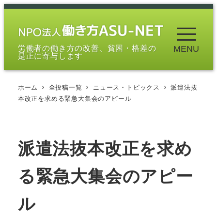
メ
イ
ン
労働者の働き方の改善、貧困・格差の
MENU
コ
是正に寄与します
ン
テ
ホーム
全投稿一覧
ニュース・トピックス
派遣法抜
ン
本改正を求める緊急大集会のアピール
ツ
へ
移
派遣法抜本改正を求め
動
る緊急大集会のアピー
ル