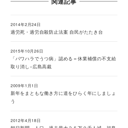
関連記事
2014年2月24日
投稿日
過労死・過労自殺防止法案 自民がたたき台
2015年10月26日
投稿日
「パワハラでうつ病」認める＝休業補償の不支給
取り消し−広島高裁
2009年1月1日
投稿日
新年をまともな働き方に道をひらく年にしましょ
う
2012年4月18日
投稿日
朝日新聞 人口、過去最大２５万９千人減 福島