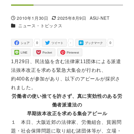
2010年1月30日
2025年8月9日
ASU-NET
投稿日
更新日
著
カテゴリー
ニュース・トピックス
者
0
-
0
シェア
ツイート
ブックマーク
LINE
Pocket
Pinterest
1月29日、民法協を含む法律家11団体による派遣
法抜本改正を求める緊急大集会が行われ、
約400名が参加があり、以下のアピールが採択さ
れました。
労働者の使い捨てを許さず、真に実効性のある労
働者派遣法の
早期抜本改正を求める集会アピール
１ 本日、大阪近郊の法律家、労働組合、貧困問
題・社会保障問題に取り組む諸団体等が、立場・