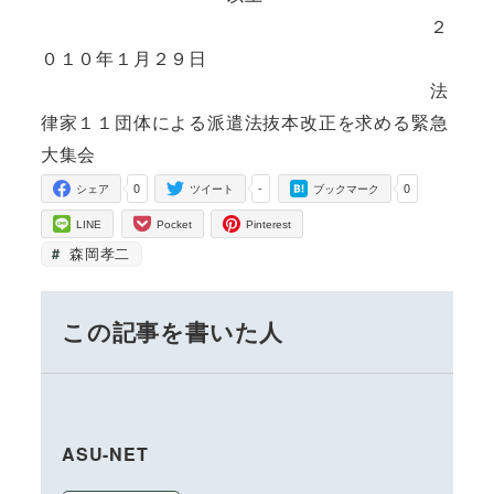
２
０１０年１月２９日
法
律家１１団体による派遣法抜本改正を求める緊急
大集会
0
-
0
シェア
ツイート
ブックマーク
LINE
Pocket
Pinterest
森岡孝二
この記事を書いた人
ASU-NET