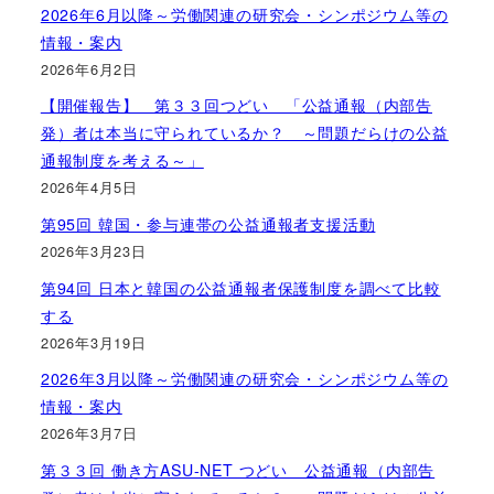
2026年6月以降～労働関連の研究会・シンポジウム等の
情報・案内
2026年6月2日
【開催報告】 第３３回つどい 「公益通報（内部告
発）者は本当に守られているか？ ～問題だらけの公益
通報制度を考える～」
2026年4月5日
第95回 韓国・参与連帯の公益通報者支援活動
2026年3月23日
第94回 日本と韓国の公益通報者保護制度を調べて比較
する
2026年3月19日
2026年3月以降～労働関連の研究会・シンポジウム等の
情報・案内
2026年3月7日
第３３回 働き方ASU-NET つどい 公益通報（内部告