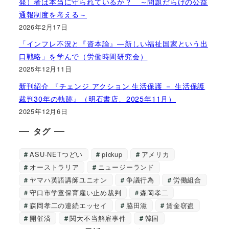
発）者は本当に守られているか？ ～問題だらけの公益
通報制度を考える～
2026年2月17日
「インフレ不況と『資本論』―新しい福祉国家という出
口戦略」を学んで（労働時間研究会）
2025年12月11日
新刊紹介 『チェンジ アクション 生活保護 － 生活保護
裁判30年の軌跡』（明石書店、2025年11月）
2025年12月6日
タグ
ASU-NETつどい
pickup
アメリカ
オーストラリア
ニュージーランド
ヤマハ英語講師ユニオン
争議行為
労働組合
守口市学童保育雇い止め裁判
森岡孝二
森岡孝二の連続エッセイ
脇田滋
賃金窃盗
開催済
関大不当解雇事件
韓国