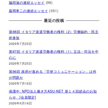
脇田滋の連続エッセイ
(98)
森岡孝二の連続エッセイ
(351)
最近の投稿
第98回 イタリア派遣労働者の権利（2）労働協約・民主
的参加
2026年7月25日
第97回 イタリア派遣労働者の権利（1）立法・司法を中
心に
2026年7月25日
第96回 政府が進める「労使コミュニケーション」は何
が問題か
2026年7月16日
保護中: NPO法人働き方ASU-NET 第１４回総会のお知
らせ [会員限定]
2026年6月16日