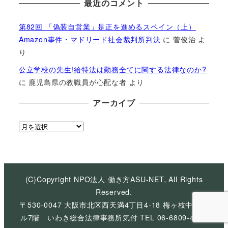
最近のコメント
第82回 「偽装自営業」是正を進めるスペイン（上）
Amazon事件・マドリード社会裁判所判決
に
菅俊治
よ
り
公立学校の先生!給特法は勤務全てに関する法律なのか?
に
鹿児島県の教職員が心配な者
より
アーカイブ
ア
ー
カ
イ
ブ
(C)Copyright NPO法人 働き方ASU-NET, All Rights
Reserved.
〒530-0047 大阪市北区西天満4丁目4-18 梅ヶ枝中央ビ
ル7階 いわき総合法律事務所気付 TEL 06-6809-4926