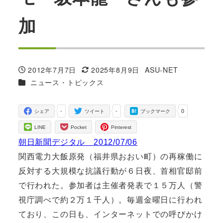
加
2012年7月7日
2025年8月9日
ASU-NET
投稿日
更新日
著
カテゴリー
ニュース・トピックス
者
-
-
0
シェア
ツイート
ブックマーク
LINE
Pocket
Pinterest
朝日新聞デジタル 2012/07/06
関西電力大飯原発（福井県おおい町）の再稼働に
反対する大規模な抗議行動が６日夜、首相官邸前
で行われた。参加者は主催者発表で１５万人（警
視庁調べで約２万１千人）。毎週金曜日に行われ
ており、この日も、インターネットでの呼びかけ