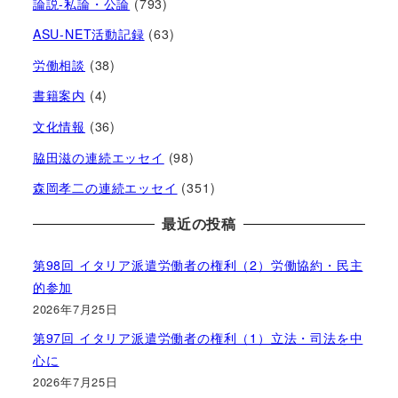
論説-私論・公論
(793)
ASU-NET活動記録
(63)
労働相談
(38)
書籍案内
(4)
文化情報
(36)
脇田滋の連続エッセイ
(98)
森岡孝二の連続エッセイ
(351)
最近の投稿
第98回 イタリア派遣労働者の権利（2）労働協約・民主
的参加
2026年7月25日
第97回 イタリア派遣労働者の権利（1）立法・司法を中
心に
2026年7月25日