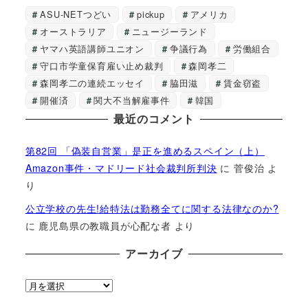
ASU-NETつどい
pickup
アメリカ
オーストラリア
ニュージーランド
ヤマハ英語講師ユニオン
争議行為
労働組合
守口市学童保育雇い止め裁判
森岡孝二
森岡孝二の連続エッセイ
脇田滋
賃金窃盗
開催済
関大不当解雇事件
韓国
最近のコメント
第82回 「偽装自営業」是正を進めるスペイン（上）
Amazon事件・マドリード社会裁判所判決
に
菅俊治
よ
り
公立学校の先生!給特法は勤務全てに関する法律なのか?
に
鹿児島県の教職員が心配な者
より
アーカイブ
ア
ー