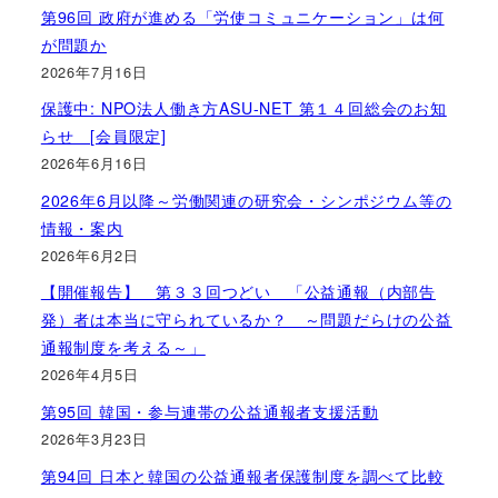
第96回 政府が進める「労使コミュニケーション」は何
が問題か
2026年7月16日
保護中: NPO法人働き方ASU-NET 第１４回総会のお知
らせ [会員限定]
2026年6月16日
2026年6月以降～労働関連の研究会・シンポジウム等の
情報・案内
2026年6月2日
【開催報告】 第３３回つどい 「公益通報（内部告
発）者は本当に守られているか？ ～問題だらけの公益
通報制度を考える～」
2026年4月5日
第95回 韓国・参与連帯の公益通報者支援活動
2026年3月23日
第94回 日本と韓国の公益通報者保護制度を調べて比較