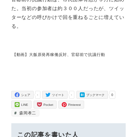
た。当初の参加者は約３００人だったが、ツイッ
ターなどの呼びかけで回を重ねるごとに増えてい
る。
【動画】大飯原発再稼働反対、官邸前で抗議行動
-
-
0
シェア
ツイート
ブックマーク
LINE
Pocket
Pinterest
森岡孝二
この記事を書いた人