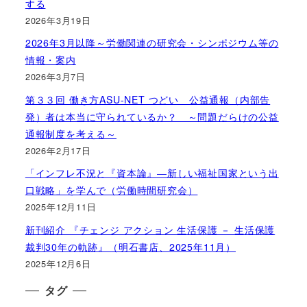
する
2026年3月19日
2026年3月以降～労働関連の研究会・シンポジウム等の
情報・案内
2026年3月7日
第３３回 働き方ASU-NET つどい 公益通報（内部告
発）者は本当に守られているか？ ～問題だらけの公益
通報制度を考える～
2026年2月17日
「インフレ不況と『資本論』―新しい福祉国家という出
口戦略」を学んで（労働時間研究会）
2025年12月11日
新刊紹介 『チェンジ アクション 生活保護 － 生活保護
裁判30年の軌跡』（明石書店、2025年11月）
2025年12月6日
タグ