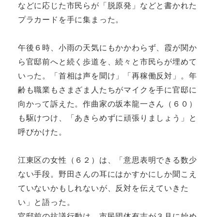
などに応じた市民らが「脱原発」などと書かれた
プラカードを手に集まった。
午後６時、小雨の天気にもかかわらず、霞が関か
ら官邸前へと続く歩道を、続々と市民らが埋めて
いった。「首相は声を聞け」「再稼働反対」。年
齢も職業もさまざま人たちがマイクを手に官邸に
向かって訴えた。作曲家の坂本龍一さん（６０）
も駆けつけ、「あきらめずに頑張りましょう」と
呼びかけた。
江東区の女性（６２）は、「意思表明できる数少
ない手段。野田さんの耳にはかすかにしか聞こえ
ていないかもしれないが、反対を伝えていきた
い」と語った。
官邸前の抗議行動は、市民団体有志が３月に始め