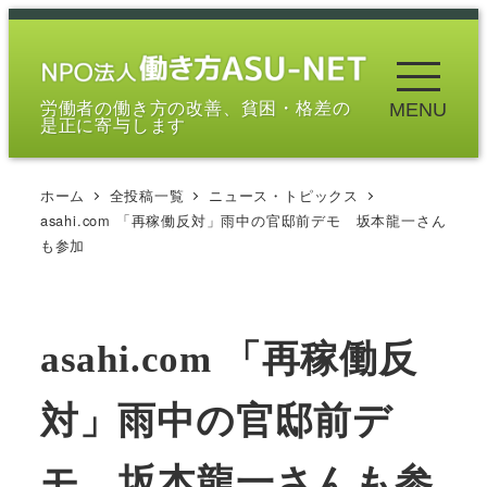
メ
イ
ン
労働者の働き方の改善、貧困・格差の
MENU
コ
是正に寄与します
ン
テ
ホーム
全投稿一覧
ニュース・トピックス
ン
asahi.com 「再稼働反対」雨中の官邸前デモ 坂本龍一さん
ツ
も参加
へ
移
動
asahi.com 「再稼働反
対」雨中の官邸前デ
モ 坂本龍一さんも参