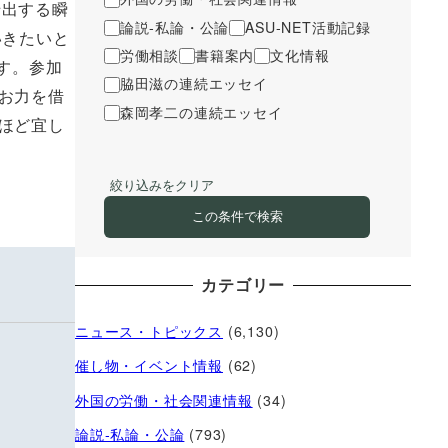
船出する瞬
論説-私論・公論
ASU-NET活動記録
いきたいと
労働相談
書籍案内
文化情報
す。参加
脇田滋の連続エッセイ
お力を借
森岡孝二の連続エッセイ
ほど宜し
絞り込みをクリア
この条件で検索
カテゴリー
ニュース・トピックス
(6,130)
催し物・イベント情報
(62)
外国の労働・社会関連情報
(34)
論説-私論・公論
(793)