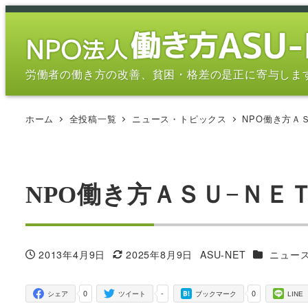
メ
イ
ン
コ
労働者の働き方の改善、貧困・格差の是正に寄与しま
ン
テ
ホーム
全投稿一覧
ニュース・トピックス
NPO働き方Ａ
ン
ツ
へ
移
NPO働き方ＡＳＵ−ＮＥ
動
カテゴリー
2013年4月9日
2025年8月9日
ASU-NET
ニュー
投稿日
更新日
著
者
0
-
0
シェア
ツイート
ブックマーク
LINE