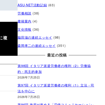
ASU-NET活動記録
(63)
労働相談
(38)
書籍案内
(4)
文化情報
(36)
に複
脇田滋の連続エッセイ
(98)
森岡孝二の連続エッセイ
(351)
最近の投稿
第98回 イタリア派遣労働者の権利（2）労働協
約・民主的参加
2026年7月25日
第97回 イタリア派遣労働者の権利（1）立法・司
法を中心に
2026年7月25日
第96回 政府が進める「労使コミュニケーション」