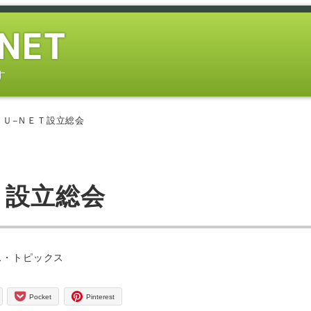
す
ＳＵ−ＮＥＴ設立総会
Ｔ設立総会
ス・トピックス
Pocket
Pinterest