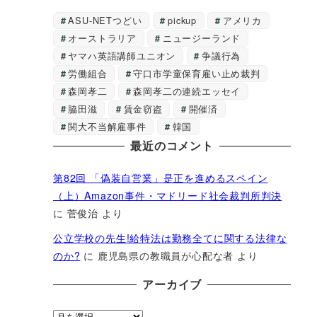
ASU-NETつどい
pickup
アメリカ
オーストラリア
ニュージーランド
ヤマハ英語講師ユニオン
争議行為
労働組合
守口市学童保育雇い止め裁判
森岡孝二
森岡孝二の連続エッセイ
脇田滋
賃金窃盗
開催済
関大不当解雇事件
韓国
最近のコメント
第82回 「偽装自営業」是正を進めるスペイン
（上）Amazon事件・マドリード社会裁判所判決
に
菅俊治
より
公立学校の先生!給特法は勤務全てに関する法律な
のか?
に
鹿児島県の教職員が心配な者
より
アーカイブ
ア