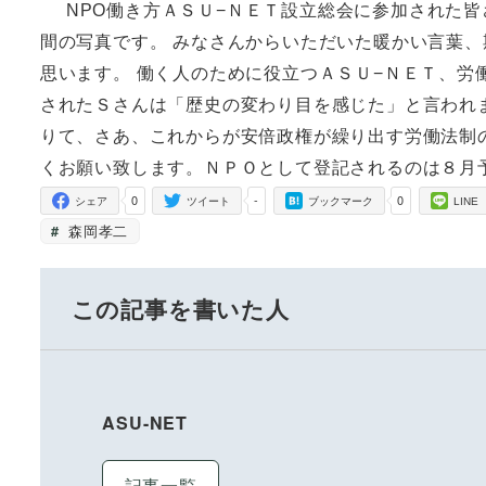
NPO働き方ＡＳＵ−ＮＥＴ設立総会
に参加された皆
間の写真です。 みなさんからいただいた暖かい言葉
思います。 働く人のために役立つＡＳＵ−ＮＥＴ、
されたＳさんは「歴史の変わり目を感じた」と言われ
りて、さあ、これからが安倍政権が繰り出す労働法制
くお願い致します。ＮＰＯとして登記されるのは８月
0
-
0
シェア
ツイート
ブックマーク
LINE
森岡孝二
この記事を書いた人
ASU-NET
記事一覧