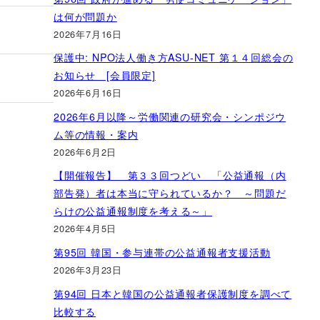
は何が問題か
2026年7月16日
保護中: NPO法人働き方ASU-NET 第１４回総会の
お知らせ [会員限定]
2026年6月16日
2026年6月以降～労働関連の研究会・シンポジウ
ム等の情報・案内
2026年6月2日
【開催報告】 第３３回つどい 「公益通報（内
部告発）者は本当に守られているか？ ～問題だ
らけの公益通報制度を考える～」
2026年4月5日
第95回 韓国・参与連帯の公益通報者支援活動
2026年3月23日
第94回 日本と韓国の公益通報者保護制度を調べて
比較する