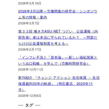
2026年3月19日
2026年3月以降～労働関連の研究会・シンポジウ
ム等の情報・案内
2026年3月7日
第３３回 働き方ASU-NET つどい 公益通報（内
部告発）者は本当に守られているか？ ～問題だ
らけの公益通報制度を考える～
2026年2月17日
「インフレ不況と『資本論』―新しい福祉国家と
いう出口戦略」を学んで（労働時間研究会）
2025年12月11日
新刊紹介 『チェンジ アクション 生活保護 － 生活
保護裁判30年の軌跡』（明石書店、2025年11
月）
2025年12月6日
タグ