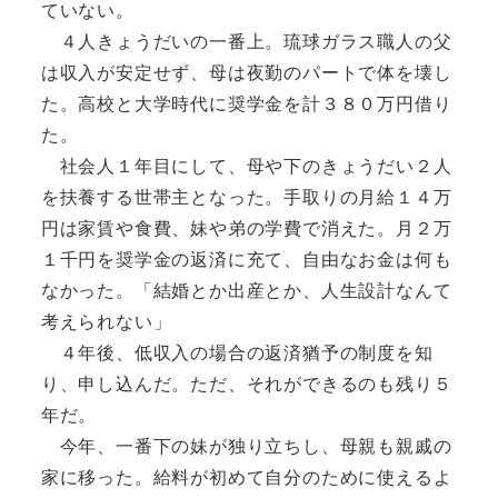
ていない。
４人きょうだいの一番上。琉球ガラス職人の父
は収入が安定せず、母は夜勤のパートで体を壊し
た。高校と大学時代に奨学金を計３８０万円借り
た。
社会人１年目にして、母や下のきょうだい２人
を扶養する世帯主となった。手取りの月給１４万
円は家賃や食費、妹や弟の学費で消えた。月２万
１千円を奨学金の返済に充て、自由なお金は何も
なかった。「結婚とか出産とか、人生設計なんて
考えられない」
４年後、低収入の場合の返済猶予の制度を知
り、申し込んだ。ただ、それができるのも残り５
年だ。
今年、一番下の妹が独り立ちし、母親も親戚の
家に移った。給料が初めて自分のために使えるよ