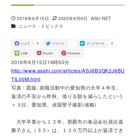
2016年6月15日
2025年8月9日
ASU-NET
投稿日
更新日
著
カテゴリー
ニュース・トピックス
者
0
-
0
シェア
ツイート
ブックマーク
LINE
Pocket
Pinterest
2016年6月15日16時53分
http://www.asahi.com/articles/ASJ6B3QK2J6BU
TIL00M.html
写真・図版: 就職活動中の愛知県の大学４年生。
返済の不安から昨秋、借りる額を減らしたという
＝３日、愛知県、貞国聖子撮影(省略)
大学卒業から１２年。那覇市の食品会社員比嘉
勝子さん（３５）は、１２０万円以上が返済でき