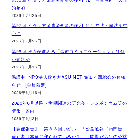
的参加
2026年7月25日
第97回 イタリア派遣労働者の権利（1）立法・司法を中
心に
2026年7月25日
第96回 政府が進める「労使コミュニケーション」は何
が問題か
2026年7月16日
保護中: NPO法人働き方ASU-NET 第１４回総会のお知
らせ [会員限定]
2026年6月16日
2026年6月以降～労働関連の研究会・シンポジウム等の
情報・案内
2026年6月2日
【開催報告】 第３３回つどい 「公益通報（内部告
発）者は本当に守られているか？ ～問題だらけの公益