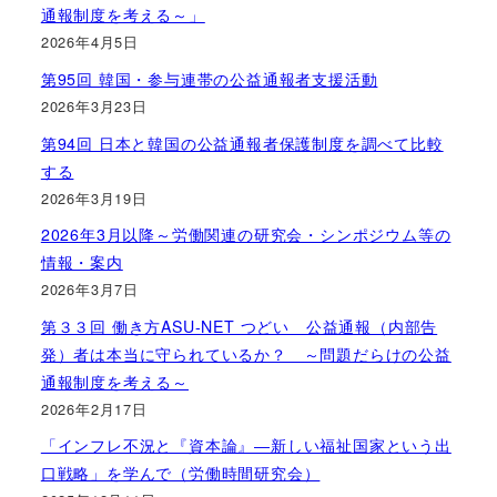
通報制度を考える～」
2026年4月5日
第95回 韓国・参与連帯の公益通報者支援活動
2026年3月23日
第94回 日本と韓国の公益通報者保護制度を調べて比較
する
2026年3月19日
2026年3月以降～労働関連の研究会・シンポジウム等の
情報・案内
2026年3月7日
第３３回 働き方ASU-NET つどい 公益通報（内部告
発）者は本当に守られているか？ ～問題だらけの公益
通報制度を考える～
2026年2月17日
「インフレ不況と『資本論』―新しい福祉国家という出
口戦略」を学んで（労働時間研究会）