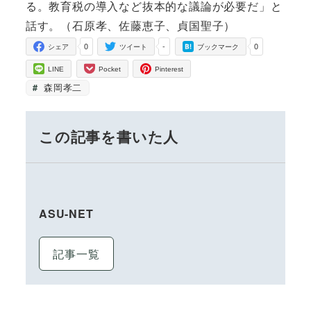
る。教育税の導入など抜本的な議論が必要だ」と
話す。（石原孝、佐藤恵子、貞国聖子）
0
-
0
シェア
ツイート
ブックマーク
LINE
Pocket
Pinterest
森岡孝二
この記事を書いた人
ASU-NET
記事一覧