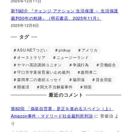
2025年12月11日
新刊紹介 『チェンジ アクション 生活保護 － 生活保護
裁判30年の軌跡』（明石書店、2025年11月）
2025年12月6日
タグ
ASU-NETつどい
pickup
アメリカ
オーストラリア
ニュージーランド
ヤマハ英語講師ユニオン
争議行為
労働組合
守口市学童保育雇い止め裁判
森岡孝二
森岡孝二の連続エッセイ
脇田滋
賃金窃盗
開催済
関大不当解雇事件
韓国
最近のコメント
第82回 「偽装自営業」是正を進めるスペイン（上）
Amazon事件・マドリード社会裁判所判決
に
菅俊治
よ
り