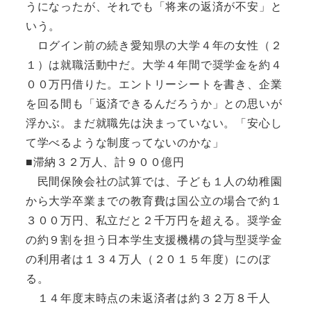
うになったが、それでも「将来の返済が不安」と
いう。
ログイン前の続き愛知県の大学４年の女性（２
１）は就職活動中だ。大学４年間で奨学金を約４
００万円借りた。エントリーシートを書き、企業
を回る間も「返済できるんだろうか」との思いが
浮かぶ。まだ就職先は決まっていない。「安心し
て学べるような制度ってないのかな」
■滞納３２万人、計９００億円
民間保険会社の試算では、子ども１人の幼稚園
から大学卒業までの教育費は国公立の場合で約１
３００万円、私立だと２千万円を超える。奨学金
の約９割を担う日本学生支援機構の貸与型奨学金
の利用者は１３４万人（２０１５年度）にのぼ
る。
１４年度末時点の未返済者は約３２万８千人