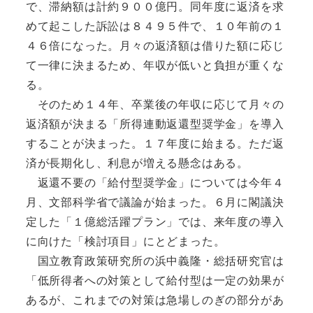
で、滞納額は計約９００億円。同年度に返済を求
めて起こした訴訟は８４９５件で、１０年前の１
４６倍になった。月々の返済額は借りた額に応じ
て一律に決まるため、年収が低いと負担が重くな
る。
そのため１４年、卒業後の年収に応じて月々の
返済額が決まる「所得連動返還型奨学金」を導入
することが決まった。１７年度に始まる。ただ返
済が長期化し、利息が増える懸念はある。
返還不要の「給付型奨学金」については今年４
月、文部科学省で議論が始まった。６月に閣議決
定した「１億総活躍プラン」では、来年度の導入
に向けた「検討項目」にとどまった。
国立教育政策研究所の浜中義隆・総括研究官は
「低所得者への対策として給付型は一定の効果が
あるが、これまでの対策は急場しのぎの部分があ