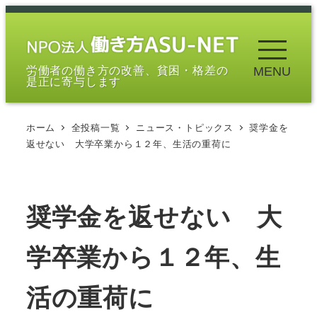
メ
イ
ン
労働者の働き方の改善、貧困・格差の
MENU
コ
是正に寄与します
ン
テ
ホーム
全投稿一覧
ニュース・トピックス
奨学金を
ン
返せない 大学卒業から１２年、生活の重荷に
ツ
へ
移
奨学金を返せない 大
動
学卒業から１２年、生
活の重荷に