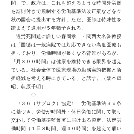
間」で、政府は、これを超えるような時間外労働
を罰則付きで規制する労働基準法改正案などを今
秋の国会に提出する方針。ただ、医師は特殊性を
踏まえて適用が５年猶予される。
過労死問題に詳しい森岡孝二・関西大名誉教授
は「国循は一般病院では対応できない高度医療も
担っており、労働時間が長くなる背景があるが、
『月３００時間』は健康を維持できる限界を超え
ている。社会全体で医療現場の勤務実態把握と負
担軽減を考える時にきている」と話す。（阪本輝
昭、荻原千明）
◇
〈３６（サブロク）協定〉 労働基準法３６条
に基づき、労使が時間外・休日労働に関して取り
交わして労働基準監督署に届け出る協定。法定労
働時間（１日８時間、週４０時間）を超えて雇い