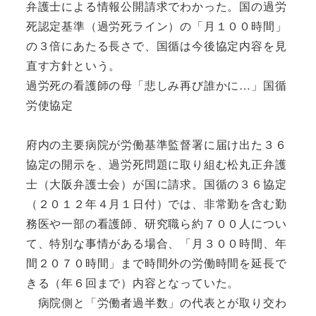
弁護士による情報公開請求でわかった。国の過労
死認定基準（過労死ライン）の「月１００時間」
の３倍にあたる長さで、国循は今後協定内容を見
直す方針という。
過労死の看護師の母「悲しみ再び誰かに…」国循
労使協定
府内の主要病院が労働基準監督署に届け出た３６
協定の開示を、過労死問題に取り組む松丸正弁護
士（大阪弁護士会）が国に請求。国循の３６協定
（２０１２年４月１日付）では、非常勤を含む勤
務医や一部の看護師、研究職ら約７００人につい
て、特別な事情がある場合、「月３００時間、年
間２０７０時間」まで時間外の労働時間を延長で
きる（年６回まで）内容となっていた。
病院側と「労働者過半数」の代表とが取り交わ