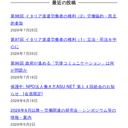
最近の投稿
第98回 イタリア派遣労働者の権利（2）労働協約・民主
的参加
2026年7月25日
第97回 イタリア派遣労働者の権利（1）立法・司法を中
心に
2026年7月25日
第96回 政府が進める「労使コミュニケーション」は何
が問題か
2026年7月16日
保護中: NPO法人働き方ASU-NET 第１４回総会のお知
らせ [会員限定]
2026年6月16日
2026年6月以降～労働関連の研究会・シンポジウム等の
情報・案内
2026年6月2日