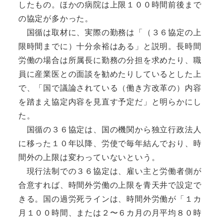
したもの。ほかの病院は上限１００時間前後まで
の協定が多かった。
国循は取材に、実際の勤務は「（３６協定の上
限時間までに）十分余裕はある」と説明。長時間
労働の場合は所属長に勤務の分担を求めたり、職
員に産業医との面談を勧めたりしているとした上
で、「国で議論されている（働き方改革の）内容
を踏まえ協定内容を見直す予定だ」と明らかにし
た。
国循の３６協定は、国の機関から独立行政法人
に移った１０年以降、労使で毎年結んでおり、時
間外の上限は変わっていないという。
現行法制での３６協定は、雇い主と労働者側が
合意すれば、時間外労働の上限を青天井で設定で
きる。国の過労死ラインは、時間外労働が「１カ
月１００時間、または２〜６カ月の月平均８０時