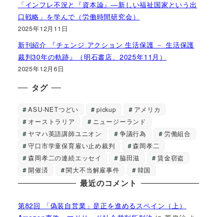
「インフレ不況と『資本論』―新しい福祉国家という出
口戦略」を学んで（労働時間研究会）
2025年12月11日
新刊紹介 『チェンジ アクション 生活保護 － 生活保護
裁判30年の軌跡』（明石書店、2025年11月）
2025年12月6日
タグ
ASU-NETつどい
pickup
アメリカ
オーストラリア
ニュージーランド
ヤマハ英語講師ユニオン
争議行為
労働組合
守口市学童保育雇い止め裁判
森岡孝二
森岡孝二の連続エッセイ
脇田滋
賃金窃盗
開催済
関大不当解雇事件
韓国
最近のコメント
第82回 「偽装自営業」是正を進めるスペイン（上）