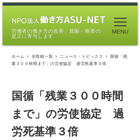
メ
イ
ン
労働者の働き方の改善、貧困・格差の
MENU
コ
是正に寄与します
ン
テ
ホーム
全投稿一覧
ニュース・トピックス
国循「残
ン
業３００時間まで」の労使協定 過労死基準３倍
ツ
へ
移
国循「残業３００時間
動
まで」の労使協定 過
労死基準３倍