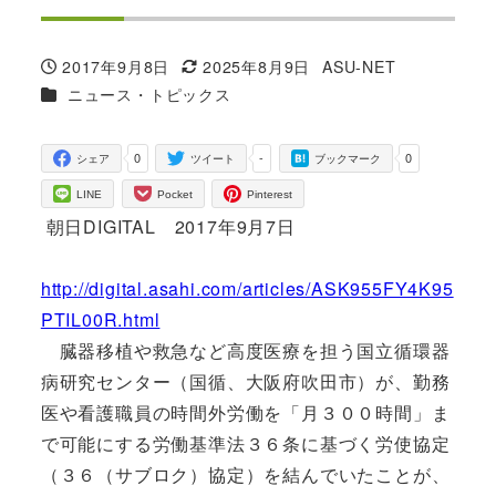
2017年9月8日
2025年8月9日
ASU-NET
投稿日
更新日
著
カテゴリー
ニュース・トピックス
者
0
-
0
シェア
ツイート
ブックマーク
LINE
Pocket
Pinterest
朝日DIGITAL 2017年9月7日
http://digital.asahi.com/articles/ASK955FY4K95
PTIL00R.html
臓器移植や救急など高度医療を担う国立循環器
病研究センター（国循、大阪府吹田市）が、勤務
医や看護職員の時間外労働を「月３００時間」ま
で可能にする労働基準法３６条に基づく労使協定
（３６（サブロク）協定）を結んでいたことが、