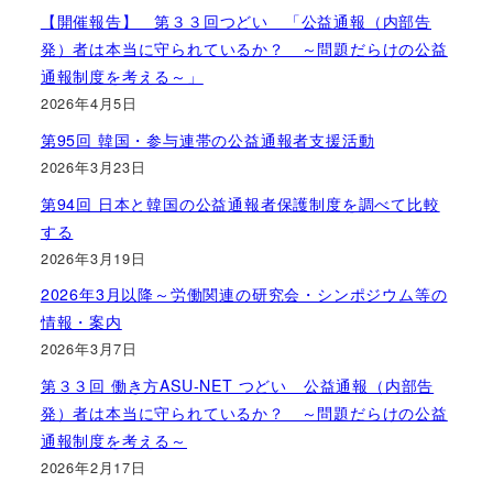
【開催報告】 第３３回つどい 「公益通報（内部告
発）者は本当に守られているか？ ～問題だらけの公益
通報制度を考える～」
2026年4月5日
第95回 韓国・参与連帯の公益通報者支援活動
2026年3月23日
第94回 日本と韓国の公益通報者保護制度を調べて比較
する
2026年3月19日
2026年3月以降～労働関連の研究会・シンポジウム等の
情報・案内
2026年3月7日
第３３回 働き方ASU-NET つどい 公益通報（内部告
発）者は本当に守られているか？ ～問題だらけの公益
通報制度を考える～
2026年2月17日